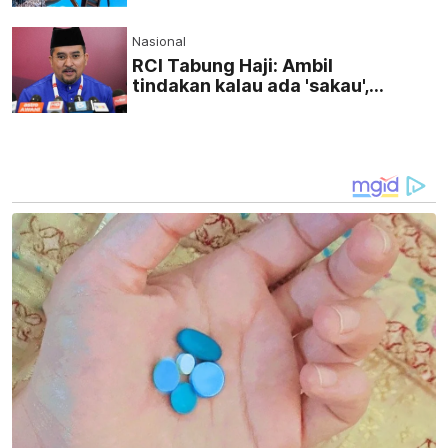
Nasional
RCI Tabung Haji: Ambil
tindakan kalau ada 'sakau',
UMNO tidak bela salah laku -
Asyraf Wajdi