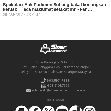
Sinar Karangkraf Sdn. Bhd.
Lot 1, Jalan Renggam 15/5, Persiaran Selangor,
Seksyen 15, 40000 Shah Alam Selangor, Malaysia
603.5101.7388
603.5101.7333
editorsh@sinarharian.com.my
IKUTI KAMI