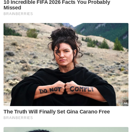
Raih
Ratusan Ribu Ringgit
Baju Kanak Kanak
Mampu Milik
Artikel Disyorkan
Utara
Pulau Pinang henti
pelaksanaan ANPR serta-