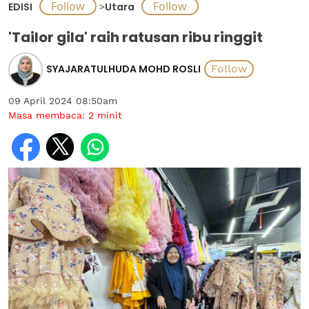
EDISI
>
Utara
'Tailor gila' raih ratusan ribu ringgit
SYAJARATULHUDA MOHD ROSLI
09 April 2024 08:50am
Masa membaca:
2
minit