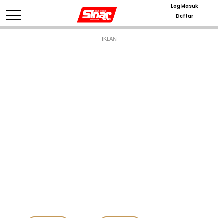
Log Masuk
Daftar
- IKLAN -