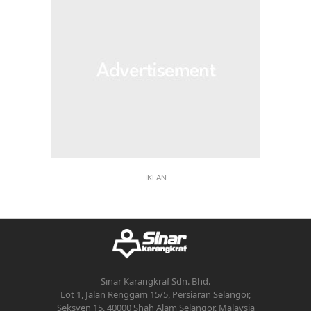
- IKLAN -
Sinar Karangkraf Sdn. Bhd.
Lot 1, Jalan Renggam 15/5, Persiaran Selangor,
Seksyen 15, 40000 Shah Alam Selangor, Malaysia