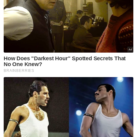
sambutan amat menggalakkan,” kongsinya.
Artikel Berkaitan:
Kerajaan tidak terkesan dengan Langkah Dubai -
Anwar
Kabinet baharu pacu ekonomi negara - Fahmi
HARA Rasuah Busters: Ekonomi negara jatuh gara-
gara rasuah
Mahani berkata, sejak Januari sehingga
menjelang Syawal, dia telah menjual lebih
10,000 pasang baju kanak-kanak yang dijahit
sendiri dengan dibantu beberapa pekerja.