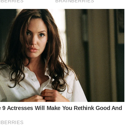
Pelajar maut dilanggar: DSP Mohd Nazri dituduh bunuh
Zaharif
Bapa pelajar maut dilanggar rebah, tidak dapat tahan
sedih
Zaharif bersiap untuk solat Jumaat sebelum maut
dilanggar - Abang
a 18 Disember 2023, tertuduh, Mohd Nazri yang
tugas sebagai Pegawai Turus Cawangan
ayah Berat (D9) Jabatan Siasatan Jenayah
ah didakwa melakukan bunuh dengan
yebabkan kematian terhadap Muhammad
arif Affendi Muhd Zamrie, 17.
alahan itu didakwa dilakukan di Jalan Taman Jati
berhampiran Sekolah Menengah Kebangsaan
K) Jati, Ipoh antara jam 12.05 hingga 12.40
gah hari pada 15 Disember 2023.