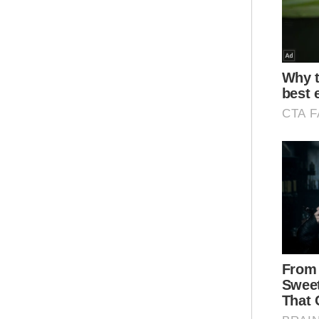
Ter
jam
den
muk
berg
Ahl
Zam
49,
Ar