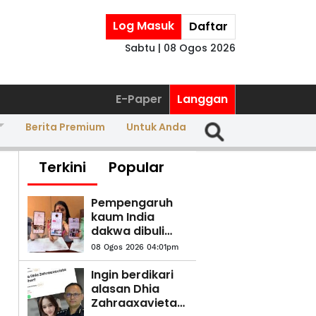
Log Masuk
Daftar
Sabtu | 08 Ogos 2026
E-Paper
Langgan
Berita Premium
Untuk Anda
Terkini
Popular
Pempengaruh
kaum India
dakwa dibuli
siber, modus
08 Ogos 2026 04:01pm
operandi
serang pemilik
Ingin berdikari
bisnes wanita
alasan Dhia
Zahraaxavieta