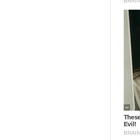
Pad
ber
Jen
Ked
men
Zah
Kes
1, 
(SM
ten