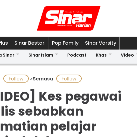
Plus
Sinar Bestari
Pop Family
Sinar Varsity
a Sinar
Sinar Islam
Podcast
Khas
Video
A
>
Semasa
IDEO] Kes pegawai
lis sebabkan
matian pelajar