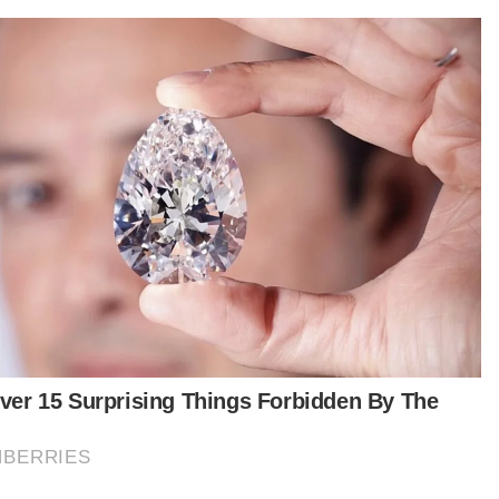
tuduhan dikemukakan mengikut Seksyen 302
un Keseksaan yang membawa hukuman mati
u penjara minimum 30 tahun hingga 40 tahun
 hukuman tidak kurang 12 sebatan sekiranya
ak dijatuhkan hukuman mati, jika sabit kesalahan.