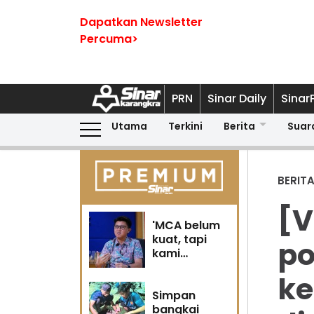
Dapatkan Newsletter
Percuma>
PRN
Sinar Daily
Sinar
Utama
Terkini
Berita
Suar
BERIT
[V
'MCA belum
kuat, tapi
po
kami
berubah' -
ke
Sin Woon
Simpan
bangkai