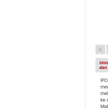
A
Untu
dan
IPO
mem
mel
ke 
Mah