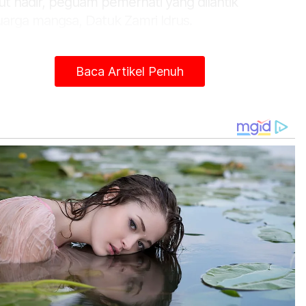
ut hadir, peguam pemerhati yang dilantik
uarga mangsa, Datuk Zamri Idrus.
Baca Artikel Penuh
Mohd Nazri diiringi polis masuk ke kamar mahkamah.