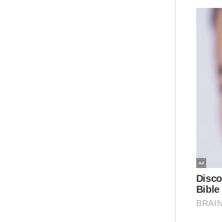
Per
Kan
ata
dan
tid