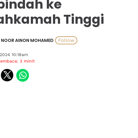
pindah ke
hkamah Tinggi
NOOR AINON MOHAMED
 2024 10:18am
membaca:
3
minit