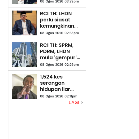
Neelopher
08 Ogos 2026 03:39pm
keluar rumah
RCI TH: LHDN
perlu siasat
kemungkinan
pengelakan
08 Ogos 2026 02:58pm
cukai Kumpulan
TH bagi tempoh
RCI TH: SPRM,
2014-2020
PDRM, LHDN
mula 'gempur'
individu terlibat
08 Ogos 2026 02:29pm
siasatan
1,524 kes
serangan
hidupan liar
sejak 2020, 54
08 Ogos 2026 02:11pm
maut -
LAGI
Perhilitan