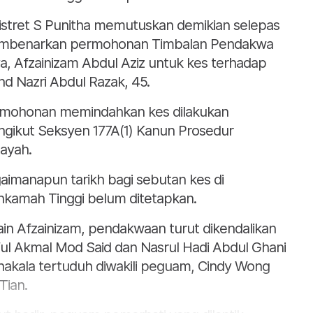
istret S Punitha memutuskan demikian selepas
benarkan permohonan Timbalan Pendakwa
a, Afzainizam Abdul Aziz untuk kes terhadap
d Nazri Abdul Razak, 45.
mohonan memindahkan kes dilakukan
gikut Seksyen 177A(1) Kanun Prosedur
ayah.
aimanapun tarikh bagi sebutan kes di
kamah Tinggi belum ditetapkan.
ain Afzainizam, pendakwaan turut dikendalikan
ful Akmal Mod Said dan Nasrul Hadi Abdul Ghani
akala tertuduh diwakili peguam, Cindy Wong
Tian.