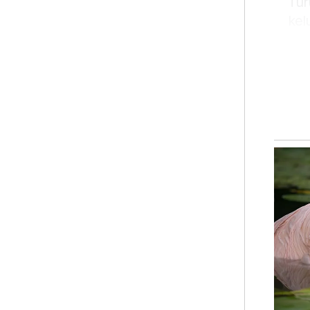
Tur
kel