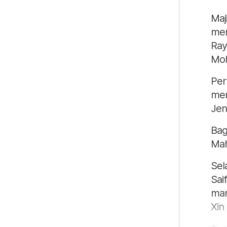
Maj
mem
Ray
Moh
Per
men
Jen
Bag
Mah
Sel
Sai
man
Xin 