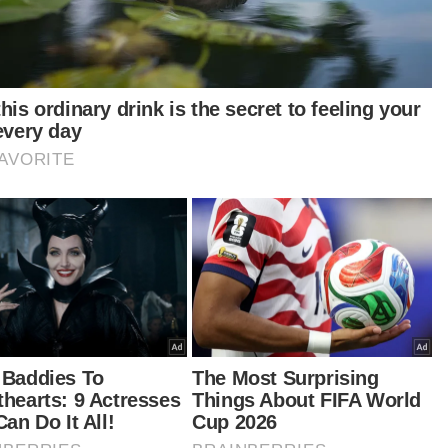
dahulu, tertuduh masuk ke kamar mahkamah
 9 pagi memakai pakaian lengan panjang
gan penutup kepala dan memakai pelitup
a berwarna hitam dalam keadaan tangan
ari serta diiringi polis.
i keluarga mangsa iaitu abang, Zarul Fitri Muhd
rie, 30, dan bapa saudara, Abdul Razak Judin,
 turut hadir bagi mengikuti prosiding mahkamah.
tikel Berkaitan:
'Arwah Zaharif sepatutnya sedang duduki SPM' -
Abang
Kes pegawai polis sebabkan kematian pelajar disebut
semula 21 Mac
[VIDEO] Keluarga tenang selepas DSP Mohd Nazri
dihadap ke muka pengadilan