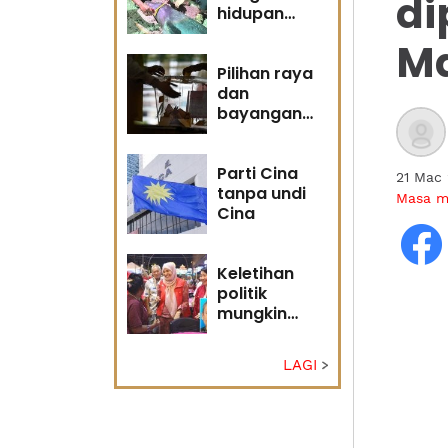
di
hidupan
marin satu
Ma
kesalahan
Pilihan raya
dan
bayangan
masa
hadapan
Parti Cina
21 Mac
tanpa undi
Masa 
Cina
Keletihan
politik
mungkin
faktor Nurul
Izzah undur
LAGI
diri -
Penganalisis
politik