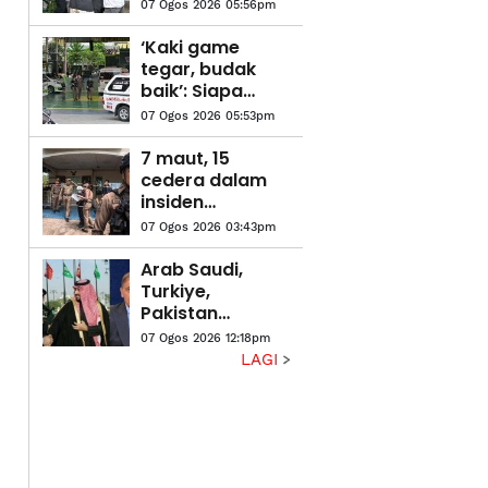
Thailand:
07 Ogos 2026 05:56pm
Suspek
dipercayai
‘Kaki game
bunuh datuk,
tegar, budak
nenek sebelum
baik’: Siapa
serangan
remaja 14 tahun
07 Ogos 2026 05:53pm
di sebalik
insiden
7 maut, 15
tembakan
cedera dalam
sekolah di
insiden
Thailand?
tembakan di
07 Ogos 2026 03:43pm
sekolah
Thailand
Arab Saudi,
Turkiye,
Pakistan
dijangka
07 Ogos 2026 12:18pm
meterai
LAGI
pakatan
pertahanan
bersama