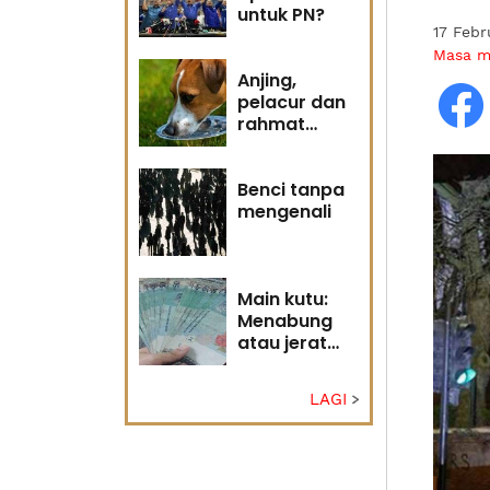
untuk PN?
17 Feb
Masa 
Anjing,
pelacur dan
rahmat
Tuhan
Benci tanpa
mengenali
Main kutu:
Menabung
atau jerat
diri?
LAGI