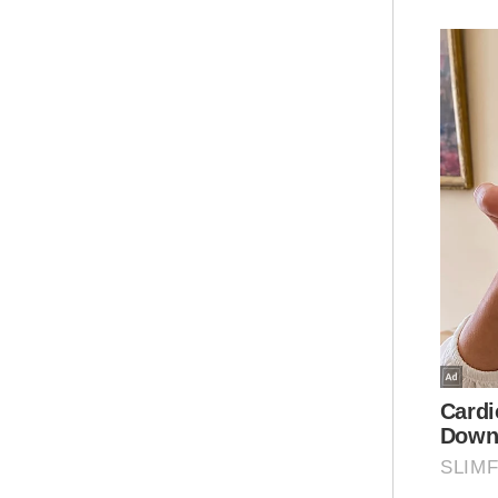
Nav
dip
Rus
Bel
ser
Sov
Nav
sua
hak
dia
pen
Kem
MUN