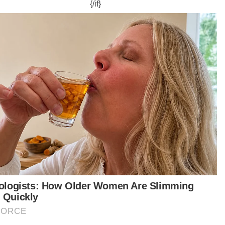
alny yang mempunyai ramai pengikut itu
enjarakan pada awal 2021 selepas kembali ke
ia dari Jerman.
iau sebelum itu dilaporkan pulih daripada
angan racun Novichok, sejenis racun saraf era
iet yang hampir meragut nyawanya.
alny kemudiannya dihukum penjara 19 tahun,
tu tindakan yang mendapat kecaman kumpulan
 asasi manusia dan di Barat kerana hukuman itu
nggap sebagai pembalasan atas
entangannya terhadap Kremlin. - Agensi
atian Navalny tragedi bagi Rusia - Hillary Clinton
ICH - Kematian Alexei Navalny menghantar