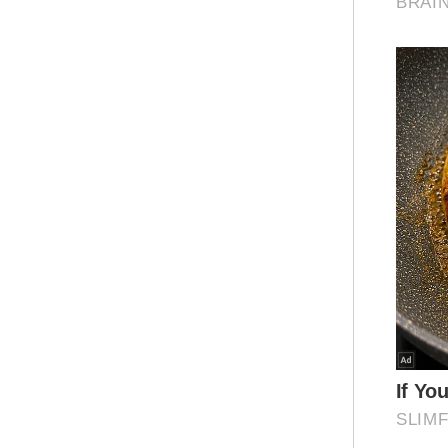
Nav
yan
ras
Pen
ton
rib
ber