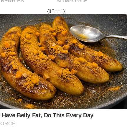
Berita Telus & Tulus menerusi
E-Mel setiap hari!
alny, 47, merupakan pemimpin pembangkang
g sering melontarkan kritikan terhadap amalan
uah di bawah pentadbiran Putin.
dedahan yang dibuatnya mendapat jutaan
tonan di YouTube dan berjaya menarik puluhan
u rakyat Rusia ke jalan raya biarpun terpaksa
depan undang-undang anti protes yang tegas.