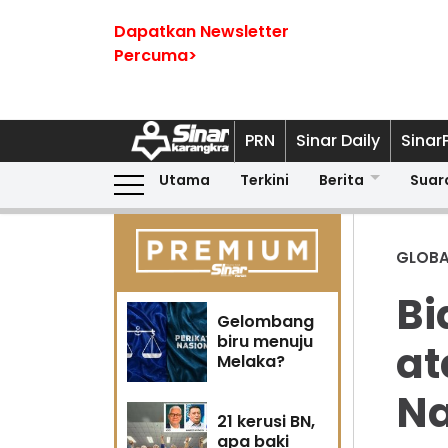
Dapatkan Newsletter
Percuma>
PRN
Sinar Daily
Sinar
Utama
Terkini
Berita
Suar
GLOBA
Bi
Gelombang
biru menuju
at
Melaka?
Na
21 kerusi BN,
apa baki