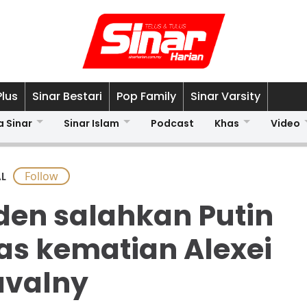
Plus
Sinar Bestari
Pop Family
Sinar Varsity
a Sinar
Sinar Islam
Podcast
Khas
Video
L
den salahkan Putin
as kematian Alexei
valny