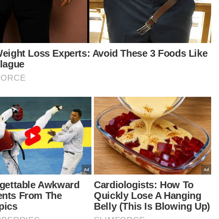
Malaysia kutuk Israel depan Joe Biden - Anwar
Doktor cuai atas kematian isteri pemain hoki negara -
Mahkamah
a sekalipun cerita yang mereka kongsi, biar kami
) jelaskan Rusia bertanggungjawab, dan kami
n mempunyai lebih banyak perkara untuk
erkatakan kemudian," kata Harris semasa
yampaikan ucaptama di Persidangan
elamatan Munich.
alny yang juga Ketua Pembangkang Rusia
aporkan meninggal dunia di penjara Arkitik pada
aat.
khidmatan penjara Rusia mengesahkan
atian Navalny yang sedang menjalani hukuman
ama 19 tahun.