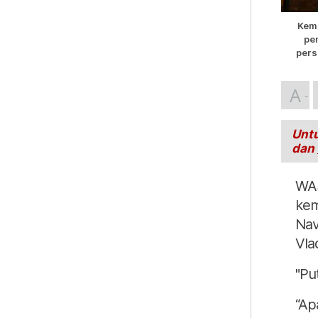
Kema
pe
pers
A
Untu
dan
WAS
kem
Nav
Vla
"Pu
“Ap