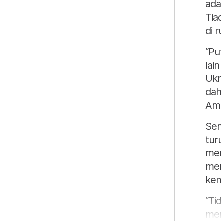
ada
Tia
di 
“Pu
lai
Ukr
dah
Ame
Sem
tur
men
mer
kem
“Ti
mem