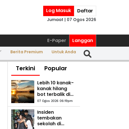
Log Masuk
Daftar
Jumaat | 07 Ogos 2026
E-Paper
Langgan
Berita Premium
Untuk Anda
Terkini
Popular
Lebih 10 kanak-
kanak hilang
bot terbalik di
DR Congo
07 Ogos 2026 06:19pm
Insiden
tembakan
sekolah di