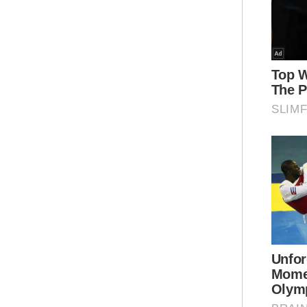
"Ap
(AS
aka
dip
men
Kes
Nav
dil
Jum
Per
kem
sel