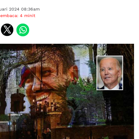
ruari 2024 08:36am
membaca:
4
minit