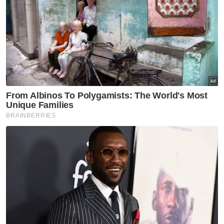
Pan-gon perlu hati-hati tukar pemain
'Kita perlu positif walau gagal mara pusingan 16
terbaik' - Pan-gon
Harimau Malaya belum capai standard Piala Asia
Berdepan Korea Selatan, Pan-gon perlu bijak
'mencatur' - Pemerhati
Bukan salah sesiapa kecuali saya - Pan-gon
"Beri saingan sengit untuk lihat hasil yang
lebih baik.