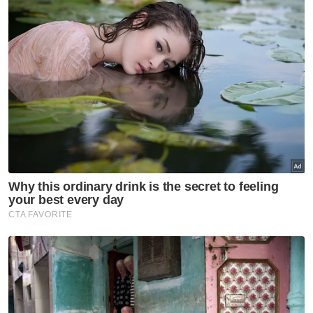
Beliau menjelaskan, menjelang aksi terakhir
Kumpulan E menentang pasukan Piala Dunia,
Korea Selatan pada Khamis, skuad negara
wajar memberi aksi terbaik untuk melakar
keputusan positif.
“Atas kertas memang sukar, namun perlu
ubah cara fikir.
"Andai rasa kalah, itulah hasil.
Artikel Berkaitan:
Syamer mahu pertahan maruah negara lawan Korea
Selatan