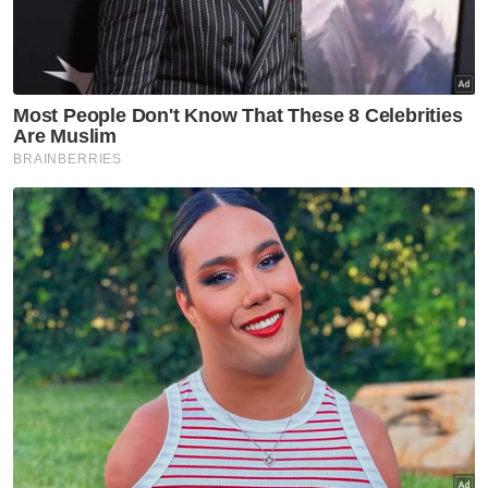
"Bermain macam biasa, soal taktikal terserah
kepada barisan kejurulatihan,” katanya.
Wan Jamak turut melihat keperluan untuk
mempelbagaikan peringkat usia pemain
dalam pasukan negara sebagai pendedahan
dan kesinambungan skuad untuk masa
depan.
Berita Telus & Tulus menerusi E-Mel setiap