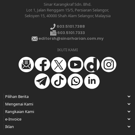
Sinar Karangkraf Sdn. Bhd.
Lot 1, Jalan Renggam 15/5, Persiaran Selangor,
Seksyen 15, 40000 Shah Alam Selangor, Malaysia
603.5101.7388
603.5101.7333
editorsh@sinarharian.com.my
IKUTI KAMI