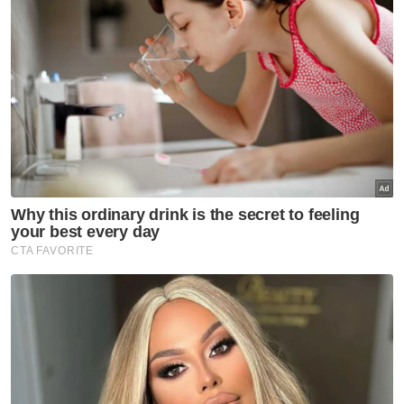
VPoints:
0
Masuk | Daftar
Korea Selatan
Artikel Disyorkan
Sukan
Tiket aksi Malaysia-Filipina
habis terjual
Sukan
Rifdean buru gelaran dunia di