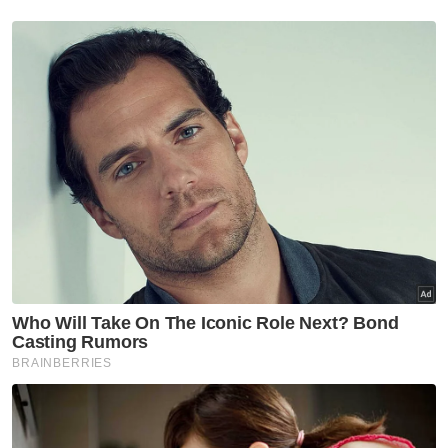
“Budaya bola sepak pada usia lapan hingga
belasan tahun wajar dimantapkan.
"Bakat mereka perlu dicungkil dan digilap.
"Mereka merupakan generasi pelapis yang
bakal mengalas cabaran negara di peringkat
tertinggi pada masa depan,” katanya.
Muat turun aplikasi Sinar Harian.
Klik di sini!
Jawab soalan kaji selidik dan
dapatkan
×
baucar tunai.
Apakah bangsa anda?
Melayu
Cina
India
Etnik Sabah & Sarawak
Lain lain