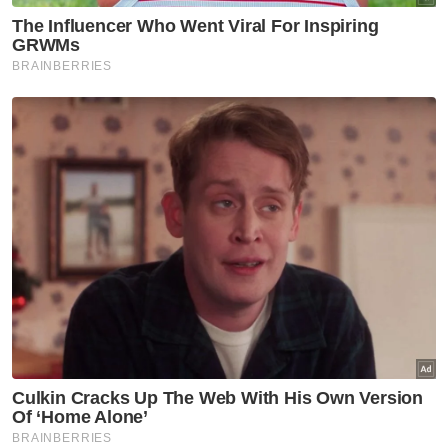
hari!
“Misalnya Jepun dan Korea Selatan, mereka
mempunyai kelompok pemain muda berusia
23 tahun ke bawah dalam jumlah yang besar.
"Bersedia bila-bila masa untuk diserap ke
dalam skuad senior,” katanya.
Sebagai pelan jangka panjang, beliau melihat
pembangunan akar umbi di peringkat usia
muda perlu terus diperkasa dengan
kerjasama pelbagai pihak.