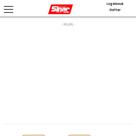
Log Masuk
Daftar
- IKLAN -