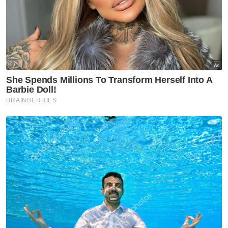
bumi Jepun
Sukan
Harimau Malaya janji aksi lebih
baik di Cheras
Sukan
Mohamed Salah sertai
Trabzonspor, terima €17 juta
semusim