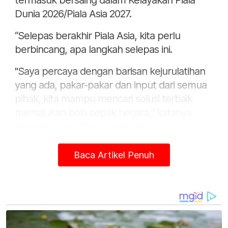
termasuk bersaing dalam Kelayakan Piala
Dunia 2026/Piala Asia 2027.
“Selepas berakhir Piala Asia, kita perlu
berbincang, apa langkah selepas ini.
"Saya percaya dengan barisan kejurulatihan
yang ada, pakar-pakar dan input dari semua
pihak, kita mampu mencari solusi terbaik
memajukan bola sepak negara,” katanya
kepada Sukan Sinar pada Isnin.
Baca Artikel Penuh