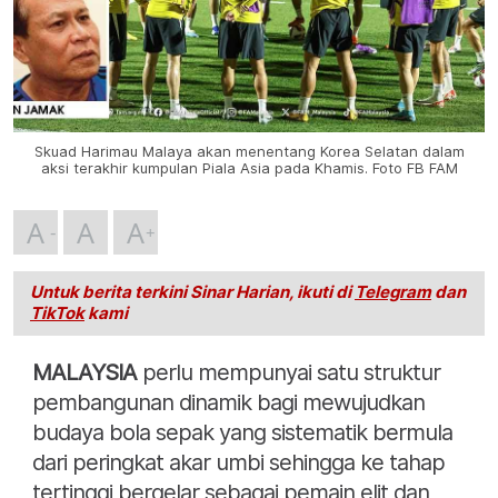
Skuad Harimau Malaya akan menentang Korea Selatan dalam
aksi terakhir kumpulan Piala Asia pada Khamis. Foto FB FAM
A
A
A
Untuk berita terkini Sinar Harian, ikuti di
Telegram
dan
TikTok
kami
MALAYSIA
perlu mempunyai satu struktur
pembangunan dinamik bagi mewujudkan
budaya bola sepak yang sistematik bermula
dari peringkat akar umbi sehingga ke tahap
tertinggi bergelar sebagai pemain elit dan