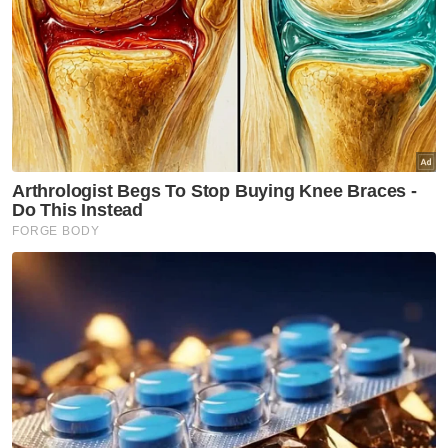
PRK Kemaman perintis sistem pengurusan pilihan
raya baharu - SPR
PRK Kemaman: Ahmad Samsuri harap peratusan
keluar mengundi tinggi
Flashmob bertukar kecoh, penyokong Pas, BN
bertengkar
PRK Kemaman: Anak muda bangga, teruja tunai
tanggungjawab
PRK Kemaman: Siapa pilihan pengundi ditentukan
hari ini
Muat turun aplikasi Sinar Harian.
Klik di sini!
PRK Kemaman
Spree