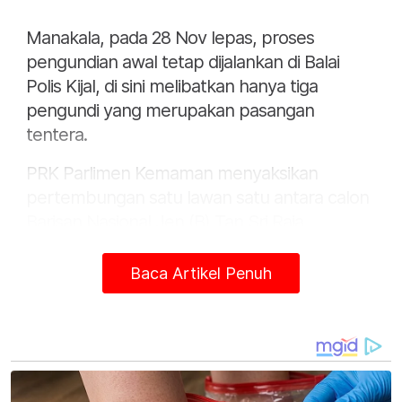
Manakala, pada 28 Nov lepas, proses
pengundian awal tetap dijalankan di Balai
Polis Kijal, di sini melibatkan hanya tiga
pengundi yang merupakan pasangan
tentera.
PRK Parlimen Kemaman menyaksikan
pertembungan satu lawan satu antara calon
Barisan Nasional Jen (B) Tan Sri Raja
Mohamed Affandi Raja Mohamed Noor
dengan Menteri Besar Terengganu Datuk
Baca Artikel Penuh
Seri Dr Ahmad Samsuri Mokhtar yang
mewakili Pas.