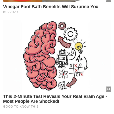
Politik
Ahmad Maslan ulas hubangan
'kawan' antara Anwar, Zahid
Hamidi