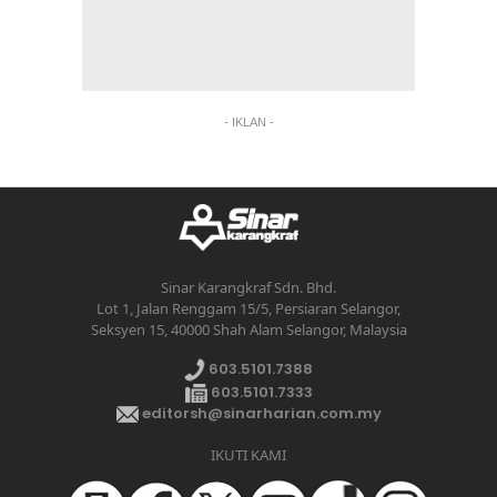
- IKLAN -
Sinar Karangkraf Sdn. Bhd.
Lot 1, Jalan Renggam 15/5, Persiaran Selangor,
Seksyen 15, 40000 Shah Alam Selangor, Malaysia
603.5101.7388
603.5101.7333
editorsh@sinarharian.com.my
IKUTI KAMI