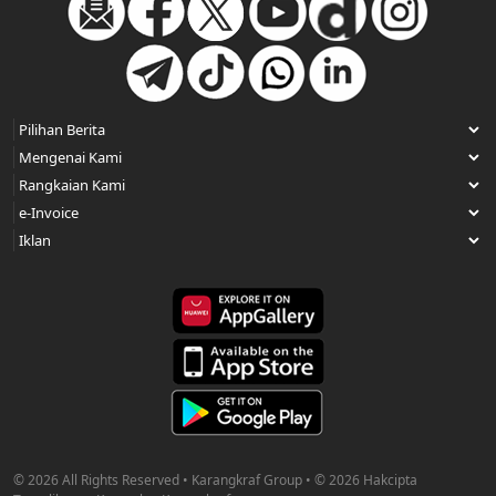
© 2026 All Rights Reserved • Karangkraf Group • © 2026 Hakcipta