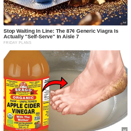
Artikel Disyorkan
Politik
PRN Melaka: Pas tidak perlu
terburu-buru, serah agihan
kerusi kepada pucuk pimpinan
parti - Annuar Musa
Politik
Dua MP PKR dakwa peruntukan
kawasan disekat, hak rakyat
terjejas
Politik
Bukan perkauman buat PH
kecundang tetapi ideologi dan
nilai