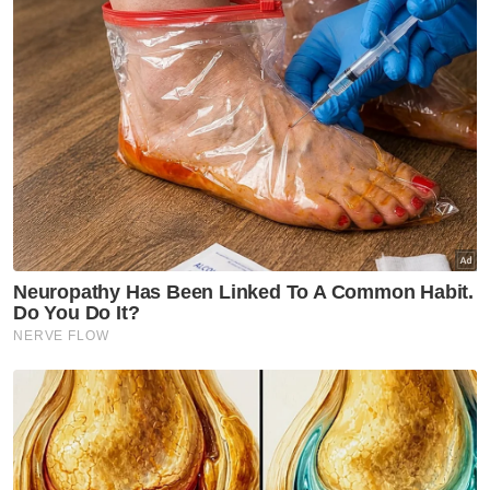
PRK itu diadakan susulan keputusan
Mahkamah Pilihan Raya Terengganu pada 26
September lepas yang membatalkan
kemenangan Che Alias Hamid daripada Pas,
pada Pilihan Raya Umum Ke-15. - Bernama
Artikel Berkaitan:
PRK Kemaman: Isu 3R, polis buka kertas siasatan
terhadap Muhyiddin