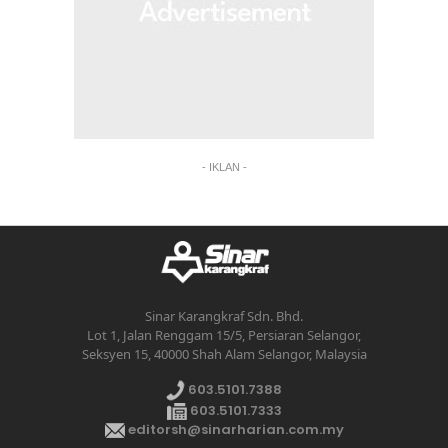
- IKLAN -
Sinar Karangkraf Sdn. Bhd.
Lot 1, Jalan Renggam 15/5, Persiaran Selangor,
Seksyen 15, 40000 Shah Alam Selangor, Malaysia
603.5101.7388
603.5101.7333
editorsh@sinarharian.com.my