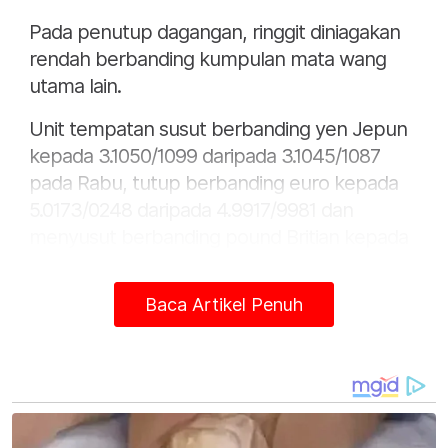
Pada penutup dagangan, ringgit diniagakan
rendah berbanding kumpulan mata wang
utama lain.
Unit tempatan susut berbanding yen Jepun
kepada 3.1050/1099 daripada 3.1045/1087
pada Rabu, tutup berbanding euro kepada
5.0173/0248 daripada 4.9917/9981 dan
menyusut berbanding pound Britian kepada
5.7695/7781 daripada 5.7321/7394
sebelumnya.
Baca Artikel Penuh