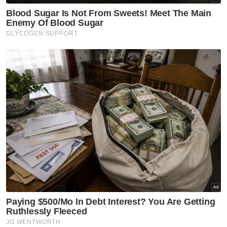
BISNES
J&T Express sasar pasang 20
lokar bungkusan pintar di
stesen LRT
BISNES
Bank Rakyat umum cadangan
pengambilalihan Takaful
IKHLAS
BISNES
Sentimen meningkat, ringgit
mengukuh berbanding dolar
AS