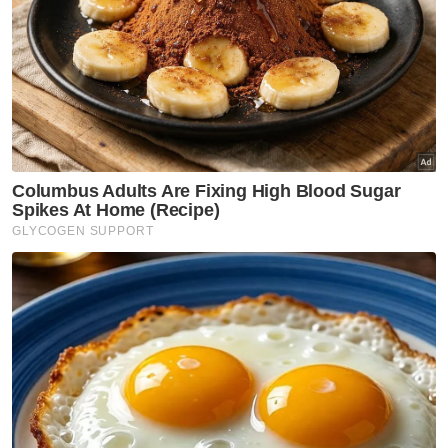
Bernama
Artikel Berkaitan:
Ringgit ditutup rendah berbanding dolar AS
Ringgit ditutup rendah berbanding dolar AS
Ringgit ditutup rendah berbanding dolar AS