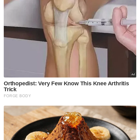
Ringgit juga diniagakan rendah berbanding
mata wang negara-negara ASEAN lain.
Ia susut berbanding dolar Singapura kepada
3.4563/4617 daripada 3.4493/4540 pada
Rabu dan turun berbanding baht Thai
kepada 13.1802/2065 daripada 13.1453/1670.
Unit tempatan juga jatuh berbanding peso
Filipina kepada 8.39/8.41 daripada 8.35/8.37
dan susut berbanding rupiah Indonesia
kepada 299.5/300.1 daripada 298.9/299.5. -