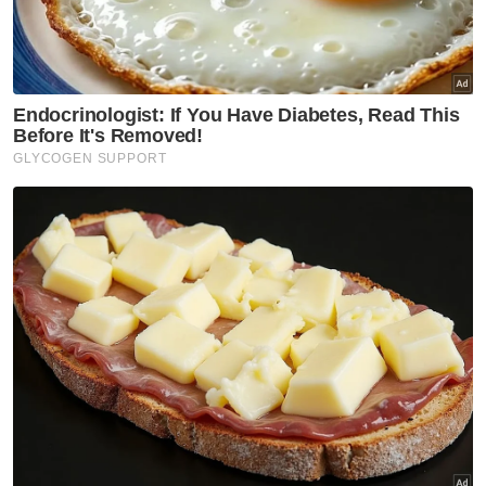
Muat turun aplikasi Sinar Harian.
Klik di sini!
Ringgit
Dolar AS
Artikel Disyorkan
BISNES
Pelaburan institusi berbeza
dengan Individu