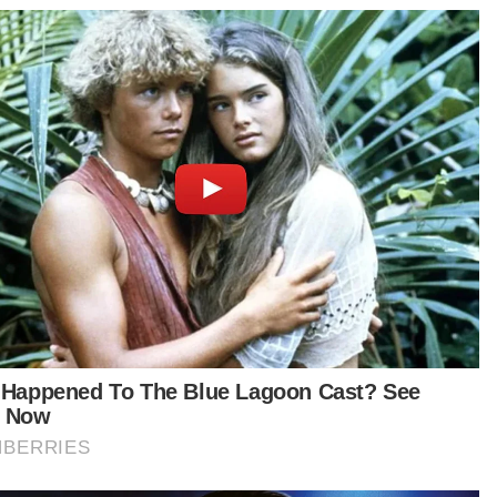
'45 tahun tak jumpa, rasa masih usia 17 tahun'
Black Pink kenal, Tunku Abdul Rahman tak kenal!
Muhamad Amri tak sangka kalahkan Pengerusi DAP
Kedah
id lelaki yang berusia 7 tahun itu ditemui
dennya kira-kira jam 1 tengah hari dan dibawa
Klinik Kesihatan Lanchang untuk rawatan
elum disahkan meninggal dunia di klinik terbabit.
IKEL BERKAITAN:
'Tengkuk, kaki dia sejuk'
id tahfiz mati dipercayai dipukul
t turun aplikasi Sinar Harian.
Klik di sini!
l Rahman Yusof