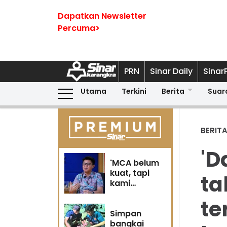
Dapatkan Newsletter
Percuma>
PRN
Sinar Daily
Sinar
Utama
Terkini
Berita
Suar
BERIT
'D
'MCA belum
kuat, tapi
ta
kami
berubah' -
te
Sin Woon
Simpan
bangkai