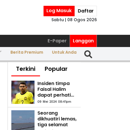
Log Masuk
Daftar
Sabtu | 08 Ogos 2026
E-Paper
Langgan
Berita Premium
Untuk Anda
Terkini
Popular
Insiden timpa
Faisal Halim
dapat perhatian
Tengku Muda
09 Mei 2024 08:41pm
Pahang
Seorang
dikhuatiri lemas,
tiga selamat