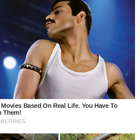
mmad Aimin Nurul Amin
Artikel Disyorkan
Tragedi
Insiden timpa Faisal Halim dapat
perhatian Tengku Muda Pahang
Tragedi
Seorang dikhuatiri lemas, tiga
selamat
By
ASYIKIN ASMIN