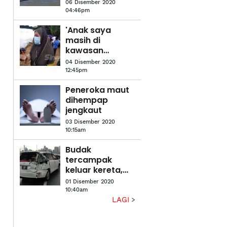
06 Disember 2020
04:46pm
'Anak saya
masih di
kawasan
tempat dia
04 Disember 2020
jatuh'
12:45pm
Peneroka maut
dihempap
jengkaut
03 Disember 2020
10:15am
Budak
tercampak
keluar kereta,
jatuh jejambat
01 Disember 2020
10:40am
LAGI