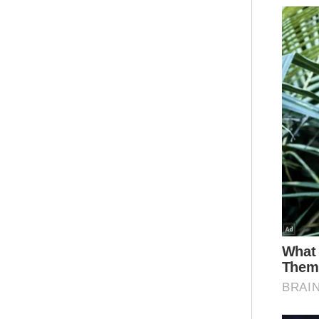
Mur
war
ke 
seb
ART
Mur
Mua
Abdu