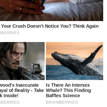
shas) Temerloh hari ini.
urutnya, anaknya Nurul Amin Abdul Rahman,
 telah bercerai dengan ibu mangsa yang
keturunan Banjar berada di Sabah dan mangsa
lah anak tunggal pasangan tersebut.
"Dia (mangsa) seorang kanak-kanak yang c
rgas dan kehilangannya amat terasa. Moga
saya mendapat pembelaan sewajarnya," k
dahulu, seorang murid pusat tahfiz di Lanchang
sini dilaporkan maut dipercayai dipukul selepas
emui dalam keadaan lemah dengan kesan lebam
a badan di asramanya semalam.
tikel Berkaitan: