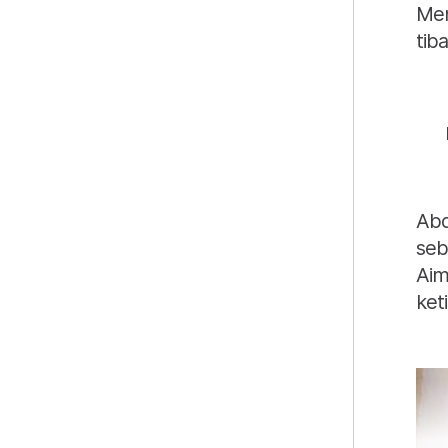
Men
tib
Abd
seb
Aim
ket