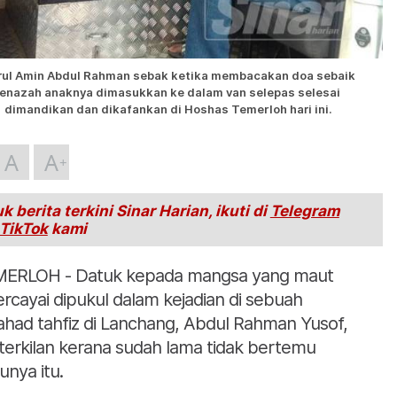
rul Amin Abdul Rahman sebak ketika membacakan doa sebaik
jenazah anaknya dimasukkan ke dalam van selepas selesai
dimandikan dan dikafankan di Hoshas Temerloh hari ini.
A
A
k berita terkini Sinar Harian, ikuti di
Telegram
TikTok
kami
ERLOH - Datuk kepada mangsa yang maut
ercayai dipukul dalam kejadian di sebuah
had tahfiz di Lanchang, Abdul Rahman Yusof,
 terkilan kerana sudah lama tidak bertemu
unya itu.