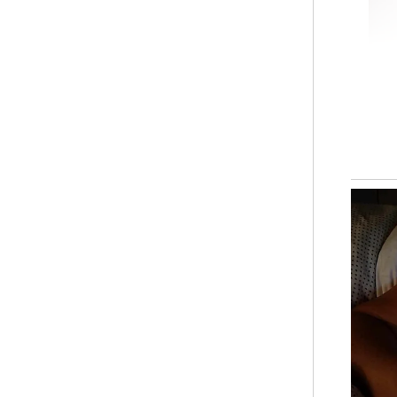
"Ka
mem
han
sem
Uni