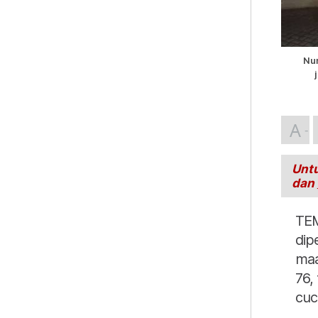
Nu
A
Untu
dan
TEM
dip
maa
76,
cuc