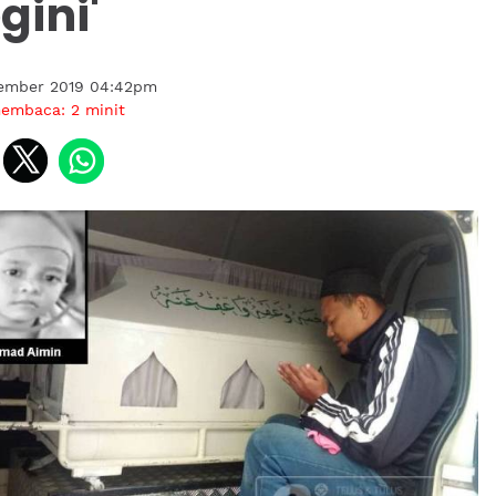
gini'
ember 2019 04:42pm
membaca:
2
minit