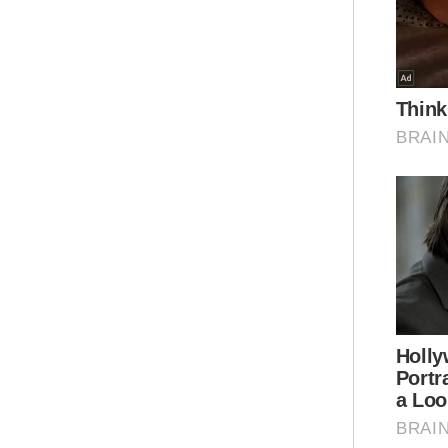
(Ho
Men
36,
ber
ada
ce
Ter
di 
dit
pad
Ar