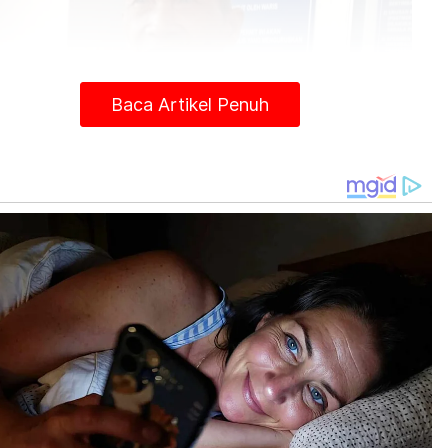
Baca Artikel Penuh
Abdul Rahman
li terakhir jumpa sebelum raya haji lalu. Saya
ang langsung tak tahu dia belajar di situ dan
ya tahu bila dimaklumkan oleh anak petang
alam," katanya ketika ditemui di pekarangan
t Forensik Hospital Sultan Haji Ahmad Shah