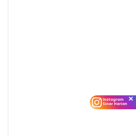
eria dan
 nasib cucu
atanya.
Instagram
Sinar Harian