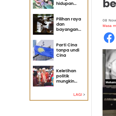
be
hidupan
marin satu
kesalahan
Pilihan raya
08 Nov
dan
Masa 
bayangan
masa
hadapan
Parti Cina
tanpa undi
Cina
Keletihan
politik
mungkin
faktor Nurul
Izzah undur
LAGI
diri -
Penganalisis
politik