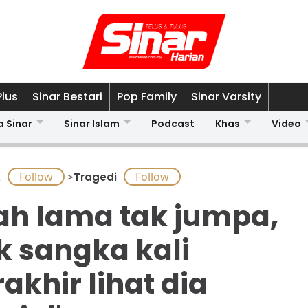
Plus
Sinar Bestari
Pop Family
Sinar Varsity
a Sinar
Sinar Islam
Podcast
Khas
Video
A
>
Tragedi
ah lama tak jumpa,
k sangka kali
rakhir lihat dia