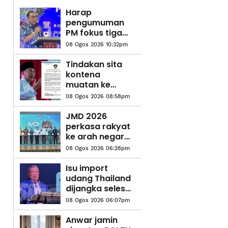
Harap
pengumuman
PM fokus tiga
komponen
08 Ogos 2026 10:32pm
utama
melibatkan
Tindakan sita
struktur ATM -
kontena
Menteri
muatan ke
Pertahanan
Israel bukti
08 Ogos 2026 08:58pm
ketegasan
Malaysia -
JMD 2026
Anwar
perkasa rakyat
ke arah negara
AI
08 Ogos 2026 06:28pm
Isu import
udang Thailand
dijangka selesai
pertengahan
08 Ogos 2026 06:07pm
bulan ini –
Mohamad Sabu
Anwar jamin