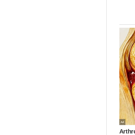
men
wani
Men
ini
mas
ana
pen