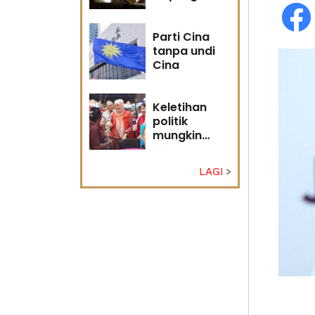
masa
hadapan
Parti Cina
tanpa undi
Cina
Keletihan
politik
mungkin
faktor Nurul
Izzah undur
LAGI
diri -
Penganalisis
politik