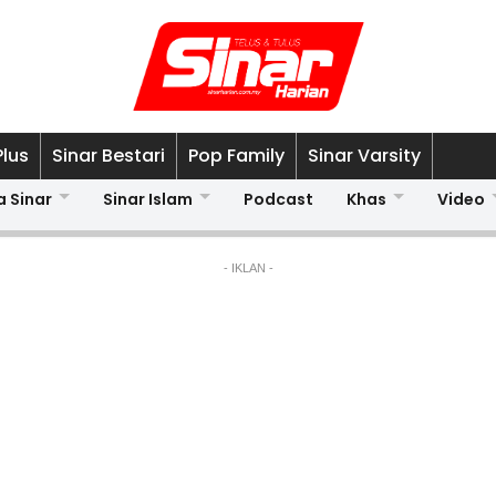
Plus
Sinar Bestari
Pop Family
Sinar Varsity
a Sinar
Sinar Islam
Podcast
Khas
Video
- IKLAN -