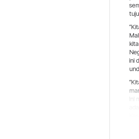
sem
tuju
“Ki
Mal
kit
Neg
ini
und
“Ki
man
ini
ada
Kes
Kem
Pas