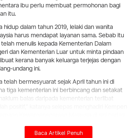
entara ibu perlu membuat permohonan bagi
an itu.
ta hidup dalam tahun 2019, lelaki dan wanita
aysia harus mendapat layanan sama. Sebab itu
a telah menulis kepada Kementerian Dalam
eri dan Kementerian Luar untuk minta pindaan
 dibuat kerana banyak keluarga terjejas dengan
ang-undang ini.
ta telah bermesyuarat sejak April tahun ini di
a tiga kementerian ini berbincang dan setakat
 maklum balas daripada kementerian terlibat
lah positif,” katanya selepas menghadiri Kempen
amaan Kewarganegaraan Malaysia di sini hari ini.
pen yang dianjurkan Kumpulan Sokongan
Baca Artikel Penuh
angan Asing itu bertujuan memberi kesedaran