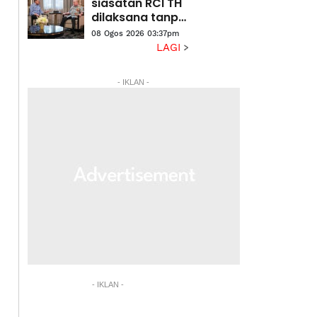
siasatan RCI TH
dilaksana tanpa
kompromi
08 Ogos 2026 03:37pm
LAGI
- IKLAN -
- IKLAN -