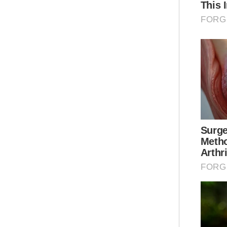
Jus
itu
mem
dan
“Ki
Pen
kat
kep
kam
und
“Ma
Har
yan