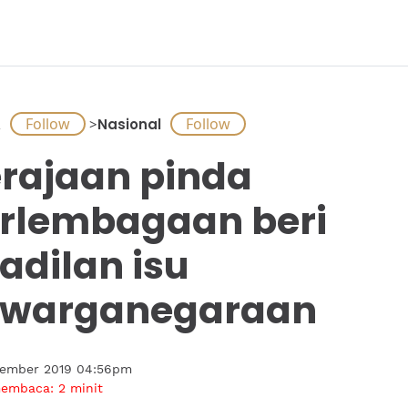
A
>
Nasional
rajaan pinda
rlembagaan beri
adilan isu
ewarganegaraan
tember 2019 04:56pm
membaca:
2
minit