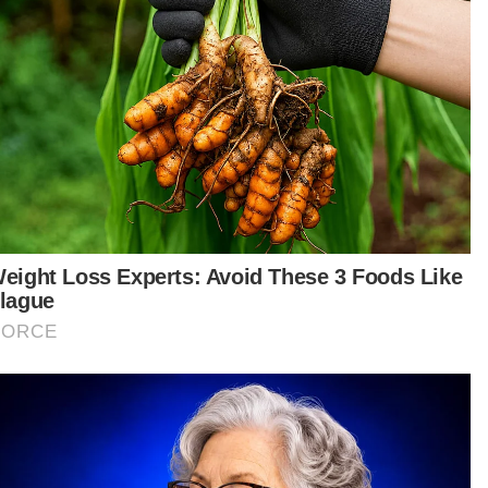
rnama
tikel Berkaitan:
Bahasa pengantar sekolah vernakular tak bercanggah
dengan perlembagaan
JPN jawab isu tular ‘54,000 warga China dalam proses
warganegara’
Tolak mereka yang serang tokoh Melayu secara
peribadi
t turun aplikasi Sinar Harian.
Klik di sini!
ah Yeoh
Perlembagaan
rganegaraan