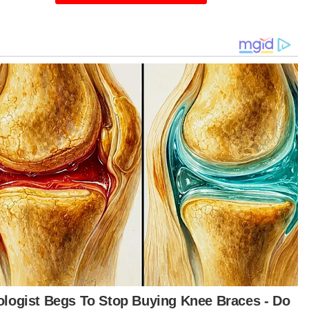
genai kesan diskriminasi jantina terhadap
ta di negara ini.
urut Yeoh, isu membabitkan kewarganegaraan
 memberi tekanan, trauma dan menimbulkan
alah kepada keluarga dalam menguruskan
k mereka termasuk hal-hal kesihatan mahupun
didikan.