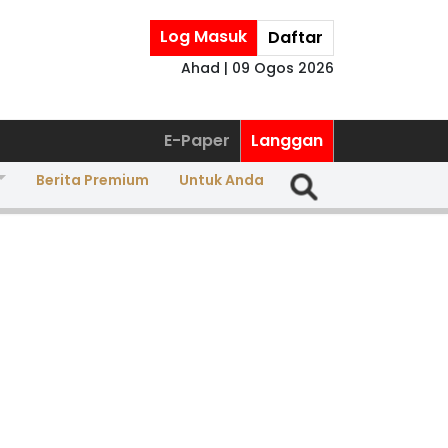
Log Masuk
Daftar
Ahad | 09 Ogos 2026
E-Paper
Langgan
Berita Premium
Untuk Anda