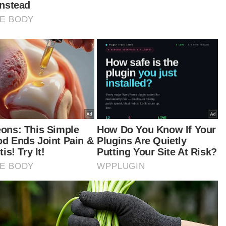
teru beliau berharap usaha meminda Perkara 14
 mendapat sokongan pelbagai pihak bagi
beri peluang yang lebih adil kepada keluarga
 kanak-kanak di negara ini.
ta sedang dapatkan statistik daripada Jabatan
daftaran Negara berapa permohonan di bawah
egori ini dan menerusi kempen ini saya percaya
antasan (untuk meminda) akan bertambah dan
i berharap lebih ramai penggubal undang-
ang akan dapat bercakap mengenai perkara ini.
lah perkara ini ada dalam Manifesto Pakatan
apan untuk melihat semula undang-undang
g mendiskriminasikan wanita,” tambah beliau. -