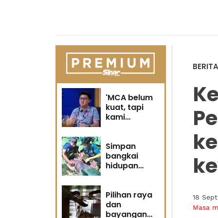
BERIT
Ke
'MCA belum
kuat, tapi
Pe
kami
berubah' -
ke
Sin Woon
Simpan
bangkai
k
hidupan
marin satu
kesalahan
Pilihan raya
18 Sep
dan
Masa 
bayangan