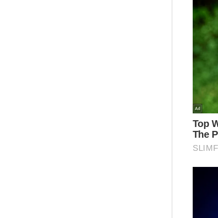
Be
Ar
Mua
Hann
Kewa