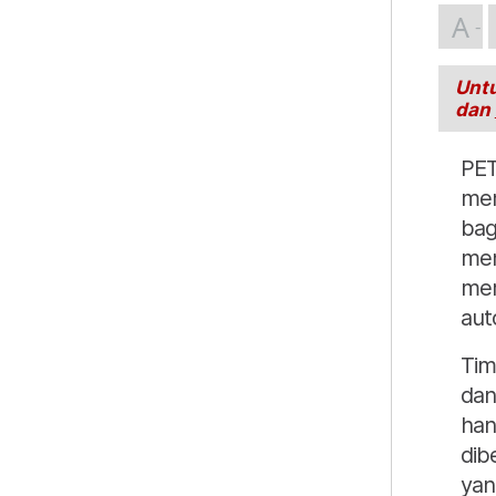
A
Untu
dan
PET
mem
bag
men
mer
aut
Tim
dan
han
dib
yan