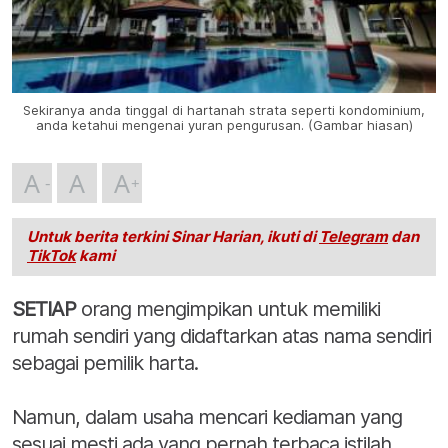
Sekiranya anda tinggal di hartanah strata seperti kondominium,
anda ketahui mengenai yuran pengurusan. (Gambar hiasan)
A
A
A
Untuk berita terkini Sinar Harian, ikuti di
Telegram
dan
TikTok
kami
SETIAP
orang mengimpikan untuk memiliki
rumah sendiri yang didaftarkan atas nama sendiri
sebagai pemilik harta.
Namun, dalam usaha mencari kediaman yang
sesuai mesti ada yang pernah terbaca istilah