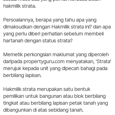
hakmilik strata.
Persoalannya, berapa yang tahu apa yang
dimaksudkan dengan Hakmilik strata ini? dan apa
yang perlu diberi perhatian sebelum membeli
hartanah dengan status strata?
Memetik perkongsian maklumat yang diperoleh
daripada propertyguru.com menyatakan, 'Strata'
merujuk kepada unit yang dipecah bahagi pada
berbilang lapisan.
Hakmilik strata merupakan satu bentuk
pemilikan untuk bangunan atau blok berbilang
tingkat atau berbilang lapisan petak tanah yang
dibangunkan di atas sebidang tanah.