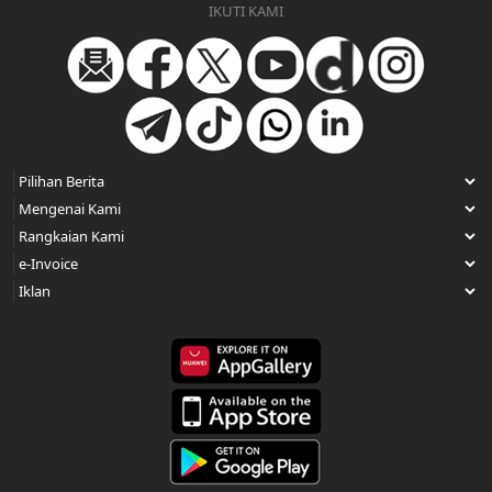
IKUTI KAMI