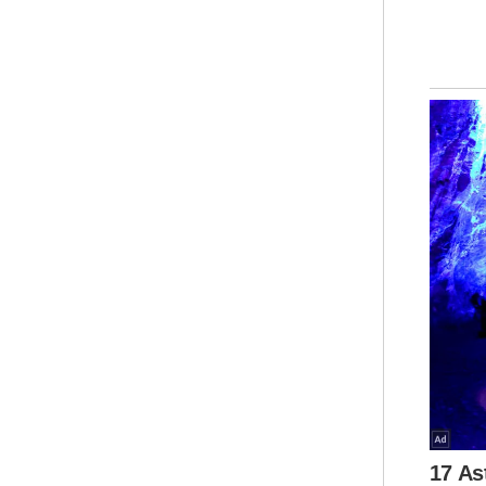
Tis
Per
Anw
Pel
Ten
Zal
Kad
Pel
Pem
Pad
per
ter
For
Web