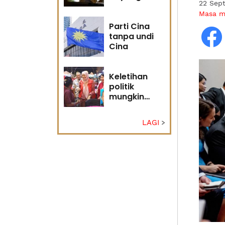
22 Sep
masa
Masa 
hadapan
Parti Cina
tanpa undi
Cina
Keletihan
politik
mungkin
faktor Nurul
Izzah undur
LAGI
diri -
Penganalisis
politik