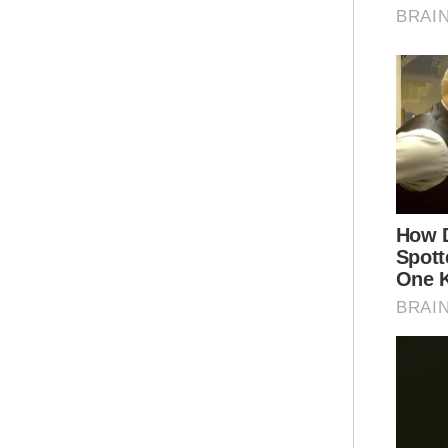
Kim
Per
per
jug
bid
Uni
Men
unt
pan
mem
khu
sem
"Ka
str