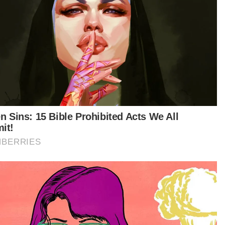
dapatan dan membasmi kemiskinan dan dalam
a yang sama memastikan kemapanan,”
anya.
tikel Berkaitan:
Anwar Islamkan saudara baharu di New York
Anwar bertemu rakyat, pelajar Malaysia di New York
Anwar sampaikan khutbah Jumaat di ICCNY New York
ar berkata mereka juga bersetuju pendidikan
g lebih menyeluruh perlu diberi tumpuan demi
a jati diri dan sahsiah generasi masa hadapan.
ea perbincangan akan dimanfaat dan dicambah
uk mempertingkatkan potensi ekonomi negara,”
bahnya. - Bernama.