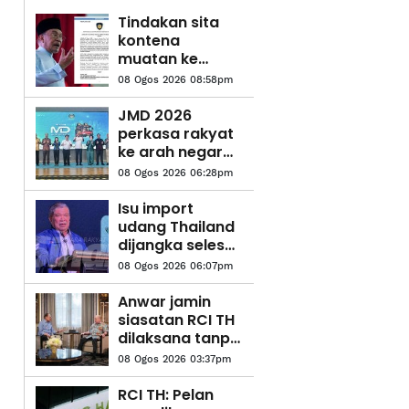
Tindakan sita
kontena
muatan ke
Israel bukti
08 Ogos 2026 08:58pm
ketegasan
Malaysia -
JMD 2026
Anwar
perkasa rakyat
ke arah negara
AI
08 Ogos 2026 06:28pm
Isu import
udang Thailand
dijangka selesai
pertengahan
08 Ogos 2026 06:07pm
bulan ini –
Mohamad Sabu
Anwar jamin
siasatan RCI TH
dilaksana tanpa
kompromi
08 Ogos 2026 03:37pm
RCI TH: Pelan