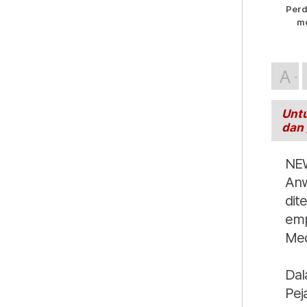
Perd
me
A
Untu
dan
NEW
Anw
dit
emp
Med
Dal
Pej