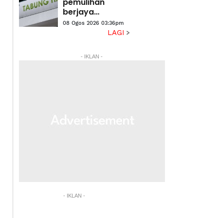
pemulihan
berjaya
kukuhkan
08 Ogos 2026 03:36pm
kedudukan
LAGI
kewangan
- IKLAN -
- IKLAN -