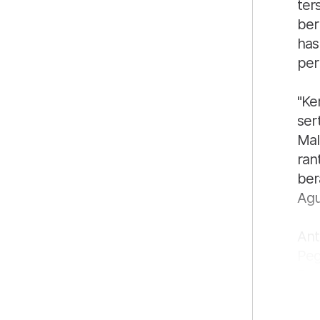
ter
ber
has
per
"Ke
ser
Mal
ran
ber
Agu
Ant
Peg
Boe
Ket
ser