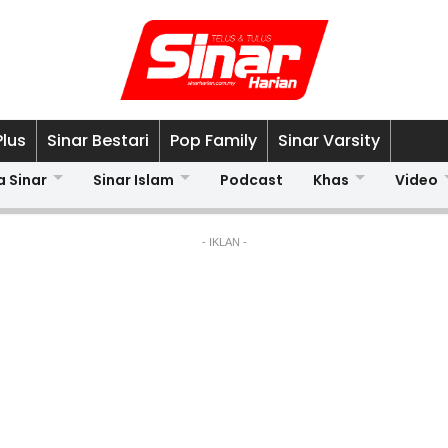
Plus
Sinar Bestari
Pop Family
Sinar Varsity
a Sinar
Sinar Islam
Podcast
Khas
Video
- IKLAN -