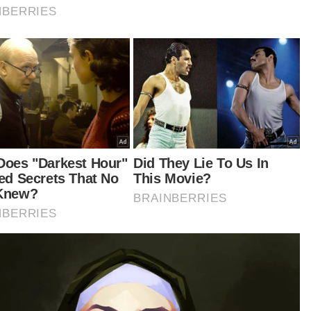
berly-Clark di Harvard Club, New York.
dana Menteri juga telah mengadakan
jumpaan bersama ahli ekonomi terkenal yang
a pemenang Anugerah Peringatan Nobel dalam
ang ekonomi, Profesor Joseph Stiglitz daripada
versiti Columbia.
urutnya, kesempatan ini turut dimanfaatkan
uk kedua-dua mereka untuk bertukar-tukar
dangan berkaitan keperluan ekonomi negara
bangun diberi peluang yang lebih saksama,
susnya dalam persekitaran ekonomi dunia yang
akin mencabar.
mi turut berbincang mengenai langkah dan
ategi yang boleh dilaksana untuk meningkatkan