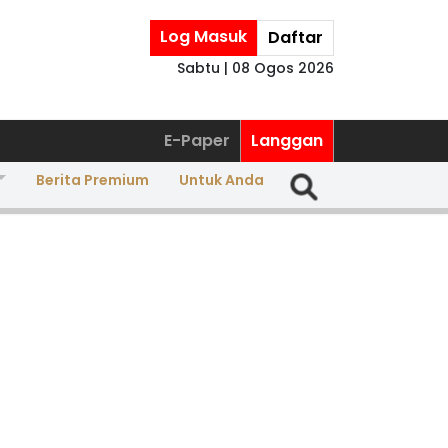
Log Masuk
Daftar
Sabtu | 08 Ogos 2026
E-Paper
Langgan
Berita Premium
Untuk Anda