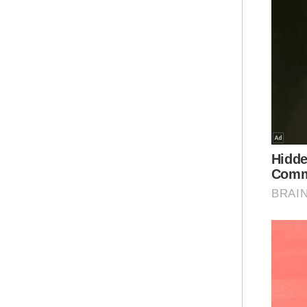
pen
mas
kat
Ar
Anw
yan
bin
"Id
unt
tam