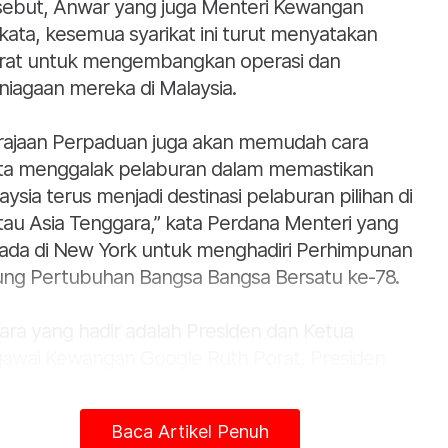
sebut, Anwar yang juga Menteri Kewangan
kata, kesemua syarikat ini turut menyatakan
rat untuk mengembangkan operasi dan
niagaan mereka di Malaysia.
rajaan Perpaduan juga akan memudah cara
ta menggalak pelaburan dalam memastikan
aysia terus menjadi destinasi pelaburan pilihan di
tau Asia Tenggara,” kata Perdana Menteri yang
ada di New York untuk menghadiri Perhimpunan
ng Pertubuhan Bangsa Bangsa Bersatu ke-78.
ara yang hadir adalah Presiden dan Ketua
awai Kewangan Google Ruth Porat, Presiden
ing Global Dr Brendan Nelson, Pengerusi dan
ua Pegawai Eksekutif Medtronic Geoff Martha,
Baca Artikel Penuh
ta Pengarah Urusan Global, Siemens Healthcare