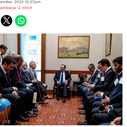
tember 2023 12:27pm
membaca:
2
minit