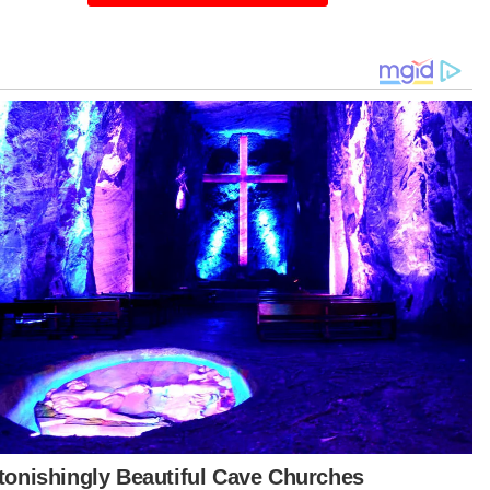
ha Boatman.
temuan yang berlangsung di hotel penginapan
ar di New York itu turut dihadiri oleh Menteri
aburan, Perdagangan dan Industri, Datuk Seri
gku Zafrul Tengku Aziz, Menteri Kesihatan Dr
iha Mustafa, Menteri Luar Datuk Seri Dr Zambry
ir serta wakil daripada Lembaga Pembangunan
aburan Malaysia (MIDA) dan Perbadanan
bangunan Perdagangan Malaysia (Matrade).
a sebelah pagi Khamis, Anwar mengadakan
temuan dan interaksi bersama 15 syarikat
kemuka Amerika Syarikat yang tersenarai dalam
tune 500 termasuk Airbnb, Amazon, Amazon
 Services, Boeing, ConocoPhilips dan