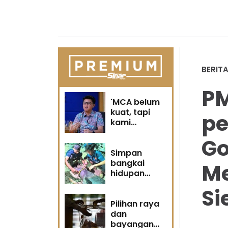
BERIT
PM
'MCA belum
kuat, tapi
pe
kami
berubah' -
Go
Sin Woon
Simpan
bangkai
Me
hidupan
marin satu
Si
kesalahan
Pilihan raya
dan
bayangan