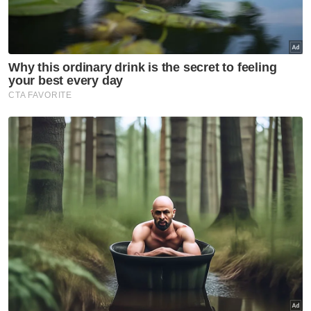
Pada sidang media kemudiannya, Nanta
berkata kerja membaiki laluan itu akan
dilaksanakan secepat mungkin dengan
dikendalikan syarikat konsesi.
"Dengan peruntukan tambahan ini kita boleh
membelanjakan bagi kerja-kerja lebih berat
dan bukan sekadar menampal jalan sahaja
kerana jalan ini sudah lama.
"Laluan itu juga boleh dibina semula, mungkin
mana-mana kerja yang diperlukan nanti
terpulang kepada pihak teknikal apa
pembaikan yang perlu dibuat menggunakan
peruntukan ini," katanya.
Ditanya sama ada peruntukan itu turut