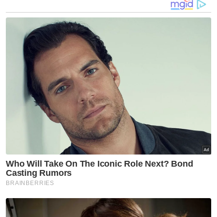
tahun ini.
Beliau berkata, RM300 juta adalah bagi
penyelenggaraan jalan persekutuan yang
tiada dalam syarat kontrak syarikat konsesi.
"RM20 juta peruntukan khas untuk jurutera
daerah dan RM50 juta (bagi) pemasangan
dan penyelenggaraan lampu di kawasan
risiko tinggi kemalangan," kata beliau.
Artikel Berkaitan:
Naik taraf Jalan Raya Timur-Barat jamin
keselamatan pengguna
Kerajaan ikhtiar peruntukan tambahan untuk
perumahan polis
Klinik Kesihatan Selayang Baru ditutup bagi kerja
naik taraf