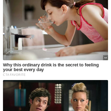
Perdana Menteri berkata, kerajaan turut
meluluskan RM250 juta bagi peruntukan
kerja-kerja penyelenggaraan melibatkan
kontraktor kecil bumiputera.
Sementara itu, Perdana Menteri turut
meluluskan sagu hati RM1,000 kepada 87
keluarga pekerja Jabatan Kerja Raya (JKR)
yang terlibat dengan pembinaan Jalan Raya
Timur Barat (JRTB) (FT004) sebagai simbolik
menghargai jasa bakti yang telah dicurahkan.
Anwar turut menyampaikan cenderamata
kenangan kepada 37 orang bekas pekerja
dan waris keluarga yang terlibat dengan
pembinaan JRTB (FT004) itu.