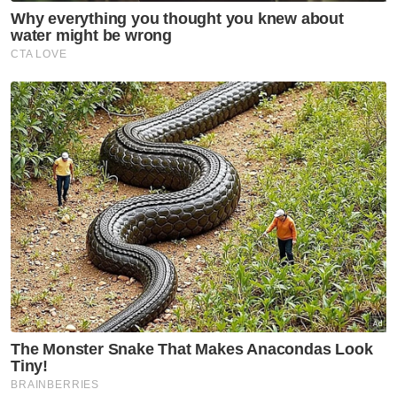
digunakan bagi tambahan lampu jalan
berikutan kawasan yang terlalu gelap, beliau
berkata segala keperluan akan diteliti terlebih
dahulu. - Bernama
Muat turun aplikasi Sinar Harian.
Klik di sini!
Anwar Ibrahim
Peruntukan Tambahan
Artikel Disyorkan