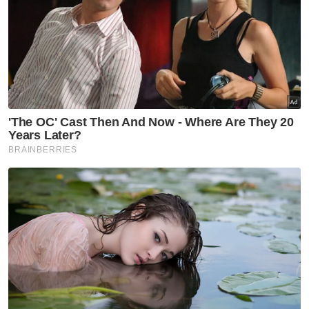
Berita Telus & Tulus menerusi E-Mel setiap
hari!
Pada 21 Mei 1974, serangan pengganas
komunis telah merosakkan puluhan unit
jentera berat dan pada 27 Ogos 1974,
seramai tiga orang petugas JKR telah
terbunuh semasa bekerja untuk membina
laluan ini.