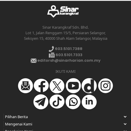
Sinar Karangkraf Sdn. Bhd.
Lot 1, Jalan Renggam 15/5, Persiaran Selangor,
Seksyen 15, 40000 Shah Alam Selangor, Malaysia
603.5101.7388
603.5101.7333
editorsh@sinarharian.com.my
IKUTI KAMI