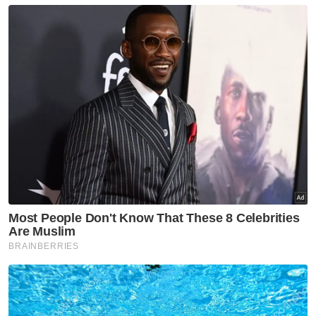
Nasional
JMD 2026 perkasa rakyat ke
arah negara AI
Nasional
Isu import udang Thailand
dijangka selesai pertengahan
bulan ini – Mohamad Sabu
Nasional
Anwar jamin siasatan RCI TH
dilaksana tanpa kompromi
Nasional
RCI TH: Pelan pemulihan
berjaya kukuhkan kedudukan
kewangan