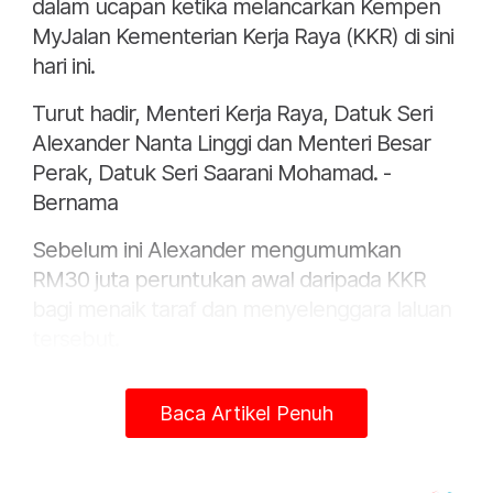
dalam ucapan ketika melancarkan Kempen
MyJalan Kementerian Kerja Raya (KKR) di sini
hari ini.
Turut hadir, Menteri Kerja Raya, Datuk Seri
Alexander Nanta Linggi dan Menteri Besar
Perak, Datuk Seri Saarani Mohamad. -
Bernama
Sebelum ini Alexander mengumumkan
RM30 juta peruntukan awal daripada KKR
bagi menaik taraf dan menyelenggara laluan
tersebut.
Sementara itu, Anwar berkata, kerajaan telah
Baca Artikel Penuh
meluluskan peruntukan tambahan
penyelenggaraan jalan persekutuan di
seluruh Malaysia berjumlah RM370 juta pada