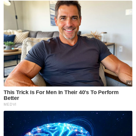
Hari Kebangsaan
Guna Logo
Tema Sambutan Sama
Artikel Disyorkan
Nasional
Isu zakat TH perlu difahami
dalam konteks syariah - Mufti
Pahang