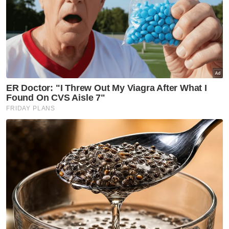
Lagu 'Tekad Perpaduan Penuhi Harapan'
ciptaan Muhd Affan Mazlan, 23, atau lebih
dikenali sebagai Affan Mazlan dan
dinyanyikan oleh dua penyanyi popular Aina
Abdul dan Khai Bahar, menterjemahkan
perasaan dan ekspresi masyarakat Malaysia
yang berbilang bangsa, hidup dalam
keharmonian, sehati dan sejiwa sekali gus
membarakan perasaan cinta kepada negara.
Fahmi turut meminta warga KKD untuk
memastikan aktiviti mengibarkan Jalur
Gemilang sepanjang Bulan Kebangsaan
dirancakkan bagi menyemarakkan lagi
sambutan Hari Kebangsaan 2023.
Artikel Berkaitan: