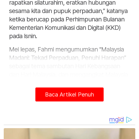
rapatkan silaturahim, eratkan hubungan
sesama kita dan pupuk perpaduan,” katanya
ketika berucap pada Perhimpunan Bulanan
Kementerian Komunikasi dan Digital (KKD)
pada Isnin.
Mei lepas, Fahmi mengumumkan "Malaysia
Madani: Tekad Perpaduan, Penuhi Harapan”
sebagai tema sambutan Hari Kebangsaan
dan Hari Malaysia, dan mengangkat Malaysia
Madani sebagai logo rasmi.
Baca Artikel Penuh
Sabtu lepas, Ketua Pemuda Perikatan
Nasional (PN) Ahmad Fadhli Shaari dalam
satu siang media mencadangkan supaya
kerajaan negeri Kelantan, Kedah,
Terengganu, dan Perlis yang berada di
bawah pentadbiran PN menggunakan logo