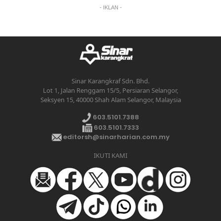
- IKLAN -
Sinar Karangkraf Sdn. Bhd.
Lot 1, Jalan Renggam 15/5, Persiaran Selangor,
Seksyen 15, 40000 Shah Alam Selangor, Malaysia
603.5101.7388
603.5101.7333
editorsh@sinarharian.com.my
IKUTI KAMI