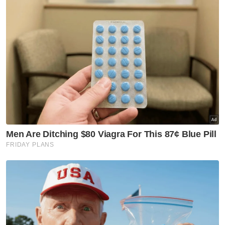
dan tema Hari Kebangsaan yang berbeza di
peringkat negeri.
Sementara itu, Fahmi meminta semua
jabatan dan agensi di bawah KKD memainkan
lagu 'Tekad Perpaduan Penuhi Harapan' yang
merupakan lagu tema bagi sambutan Hari
Kebangsaan dan Hari Malaysia tahun ini di
premis masing-masing.
"Ia lagu yang menarik dengan melodi yang
baik. Saya harap kerjasama semua agensi
untuk mainkan lagu ini sebanyak mungkin,"
katanya dan menambah perkara itu akan
turut dipanjangkan kepada kementerian lain.