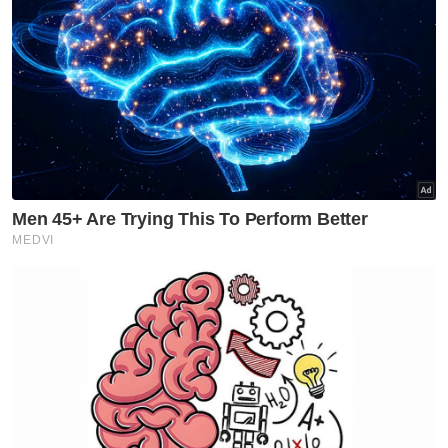
Nasional
MGB sempurnakan majlis 'roof
topping' Pangsapuri Saujana
Indah
Nasional
90 peratus pelajar UniMAIWP
ditawarkan bantuan am
pelajaran sehingga RM10,000
setahun
Nasional
Ahmad Maslan ‘bersilat’ di kafe
Karangkraf, jamu NGAM petai
selambak