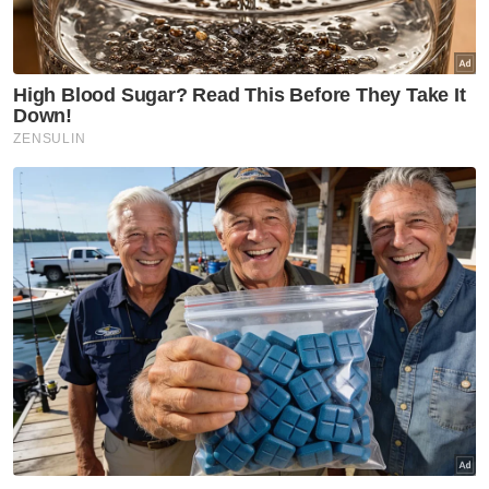
Sambutan Hari Kebangsaan: 22 jalan ditutup di
Putrajaya
Perlis turut guna logo, tema sama sambutan Hari
Kebangsaan
Hari Kebangsaan: Kedah guna tema, logo sama
Persekutuan
"Bersempena Hari Kebangsaan dan Hari
Malaysia, marilah kita semua perbaharui tekad
dan rasa cinta dan bersama berganding bahu
dan bersatu padu kukuhkan semangat
perjuangan menuntut kemerdekaan dan
pembentukan negara Malaysia tercinta," katanya.
Beliau turut meminta pegawai Jabatan
Penerangan menasihati mana-mana premis yang
dilihat memasang Jalur Gemilang secara tidak