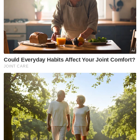
berharap kesemua rakan sepasukan dapat
memberikan fokus pada aksi berdepan
Selangor FC dalam usaha meraih tiga mata
berharga di laman sendiri.
Katanya, biarpun menyedari bakal berdepan
tentangan sengit, beliau percaya
kesebelasan pemain mampu melakukan
yang terbaik.