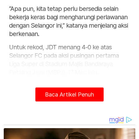
“Apa pun, kita tetap perlu bersedia selain
bekerja keras bagi mengharungi perlawanan
dengan Selangor ini,” katanya menjelang aksi
berkenaan.
Untuk rekod, JDT menang 4-0 ke atas
Selangor FC pada aksi pusingan pertama
Liga Super di Stadium Majlis Bandaraya
Petaling Jaya (MBPJ), 17 Mac lalu.
Baca Artikel Penuh