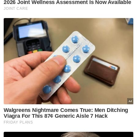
hari!
Muat turun aplikasi Sinar Harian.
Klik di sini!
JDT
Selangor FC
Liga Super