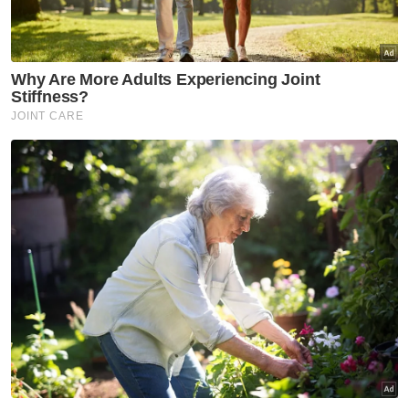
“Kami telah meraikan kejayaan (Piala FA) dan
kini kami akan berikan fokus pula untuk
berdepan Selangor FC.
“Walaupun saya tahu, pasukan ini sukar
untuk ditewaskan, namun, saya percaya
rakan-rakan sepasukan mampu berikan yang
terbaik,” katanya.
Berita Telus & Tulus menerusi E-Mel setiap