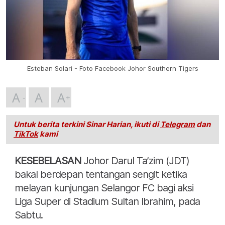
Esteban Solari - Foto Facebook Johor Southern Tigers
A
A
A
Untuk berita terkini Sinar Harian, ikuti di
Telegram
dan
TikTok
kami
KESEBELASAN
Johor Darul Ta’zim (JDT)
bakal berdepan tentangan sengit ketika
melayan kunjungan Selangor FC bagi aksi
Liga Super di Stadium Sultan Ibrahim, pada
Sabtu.