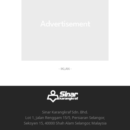
- IKLAN -
Sinar Karangkraf Sdn. Bhd.
Lot 1, Jalan Renggam 15/5, Persiaran Selangor,
Seksyen 15, 40000 Shah Alam Selangor, Malaysia