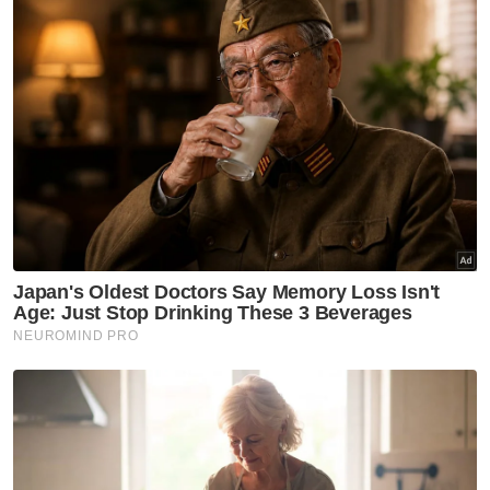
Malah, skuad Harimau Selatan itu turut
menang dengan jaringan sama pada aksi
separuh akhir Piala FA di venue sama, 26 Jun
lalu.
Justeru, 'sayembara' dua pasukan teratas
Liga Super itu dijangka berlangsung sengit
dengan kedua-dua pasukan pasti mahu
melakar keputusan terbaik dan
mengukuhkan kedudukan dalam carta liga
kali ini.
Sementara itu, ‘hero’ aksi final Piala FA
minggu lalu, Nathaniel Shio Hong Wan