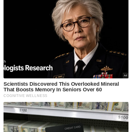
Artikel Disyorkan
Sukan
Owen sangsi ketajaman Sesko
Sukan
Buang rasa gentar bertemu
Vietnam
Sukan
Hakim Danish terjatuh,
terpaksa akhiri GP Britain lebih
awal