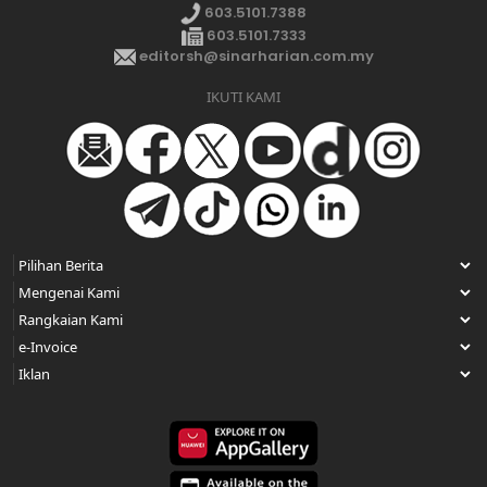
603.5101.7388
603.5101.7333
editorsh@sinarharian.com.my
IKUTI KAMI