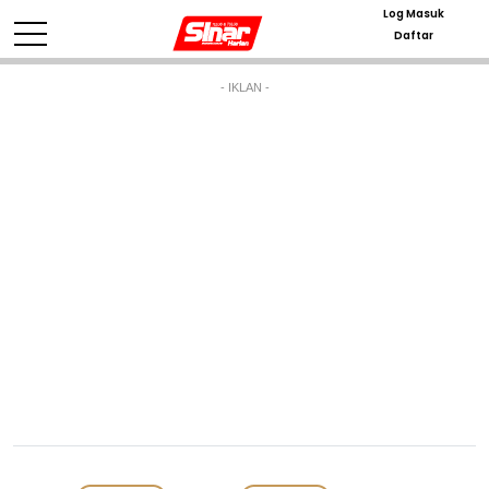
Log Masuk
Daftar
- IKLAN -