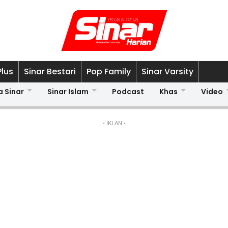
Plus
Sinar Bestari
Pop Family
Sinar Varsity
a Sinar
Sinar Islam
Podcast
Khas
Video
- IKLAN -