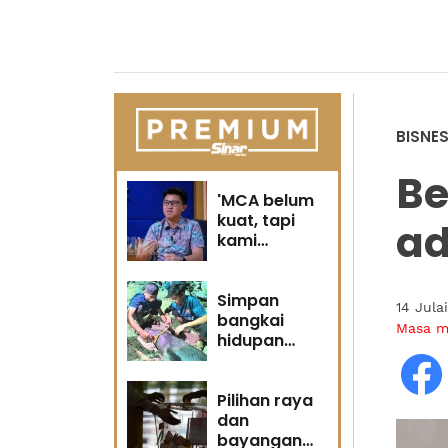
BISNE
Be
'MCA belum
kuat, tapi
ad
kami
berubah' -
Sin Woon
Simpan
14 Jula
bangkai
Masa 
hidupan
marin satu
kesalahan
Pilihan raya
dan
bayangan