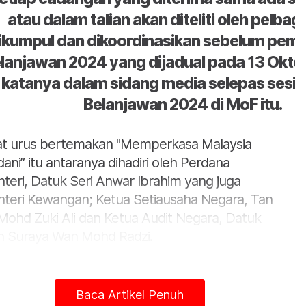
atau dalam talian akan diteliti oleh pelbaga
ikumpul dan dikoordinasikan sebelum pe
lanjawan 2024 yang dijadual pada 13 Okto
katanya dalam sidang media selepas sesi l
Belanjawan 2024 di MoF itu.
at urus bertemakan "Memperkasa Malaysia
ani” itu antaranya dihadiri oleh Perdana
teri, Datuk Seri Anwar Ibrahim yang juga
teri Kewangan; Ketua Setiausaha Negara, Tan
 Mohd Zuki Ali dan Ketua Audit Negara, Datuk
 Suraya Wan Mohd Radzi.
i yang berlangsung lebih dua jam itu turut
adiri oleh lebih 150 individu daripada pelbagai
Baca Artikel Penuh
enterian dan agensi serta pihak pemain industri