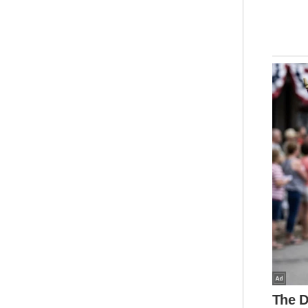
ant
Mal
(DU
Nas
Ahm
mem
Bel
htt