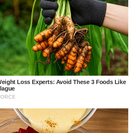
mperkasa Ekonomi Madani’.
anya, dua serampang iaitu merancakkan
tumbuhan ekonomi dan kesejahteraan rakyat
i difikir serentak.
lanjawan mesti memberi impak kepada rakyat.