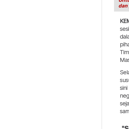
Untu
dan
KE
ses
dal
pih
Tim
Mas
Sel
sus
sini
neg
sej
sam
"S