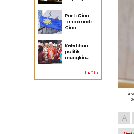
masa
hadapan
Parti Cina
tanpa undi
Cina
Keletihan
politik
mungkin
faktor Nurul
Izzah undur
LAGI
diri -
Penganalisis
politik
Ahm
2
A