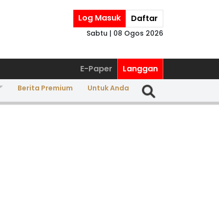
Log Masuk
Daftar
Sabtu | 08 Ogos 2026
E-Paper
Langgan
Berita Premium
Untuk Anda