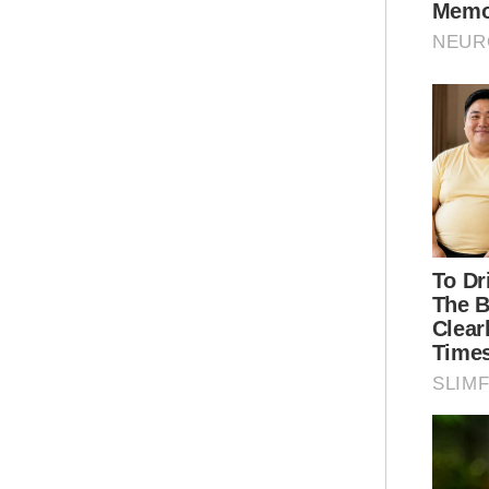
Ses
dal
Dal
pan
org
dal
Jum
eko
Pen
Ink
Dr 
mel