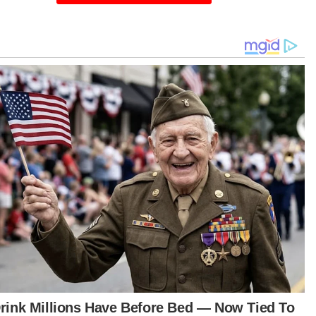
aranya Persatuan Teknologi Kebangsaan
aysia (Pikom), Dewan Usahawan Industri Desa
ID) dan Perbadanan Tabung Pendidikan Tinggi
ional (PTPTN).
ad berkata orang ramai juga dialu-alukan
berikan pendapat dan input mengenai
anjawan 2024 menerusi
ps://belanjawan.mof.gov.my/ms/
. - Bernama