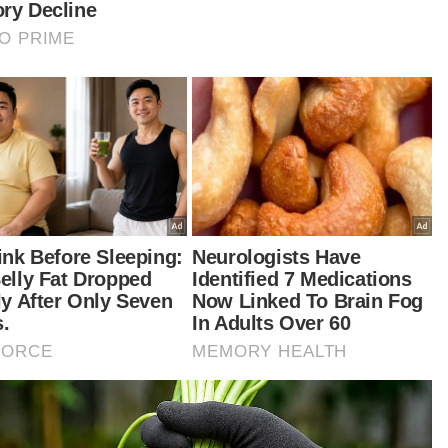
i Libat Urus Belanjawan 2024 memberi 'cahaya’
am perancangan ekonomi negara.
am pada itu, keterbukaan Anwar mendengar
dangan daripada wakil industri dan pelbagai
anisasi ketika mengadakan pembentangan
am majlis Sesi Libat Urus Belanjawan 2024 pada
aat memberi 'cahaya’ dalam perancangan
nomi negara.
garah Institut Pembangunan dan Kemajuan
lusif Malaysia, UKM (MINDA- UKM), Prof Tan Sri
Noor Azlan Ghazali berkata, Perdana Menteri
etak kerangka utama Belanjawan 2014