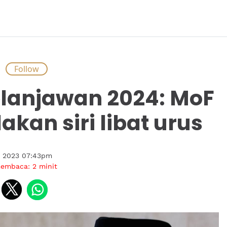
S
lanjawan 2024: MoF
akan siri libat urus
i 2023 07:43pm
membaca:
2
minit