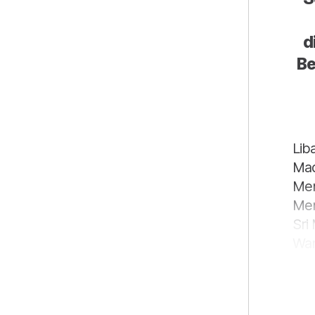
d
Be
Lib
Mad
Men
Men
Sri
Wan
Ses
dih
kem