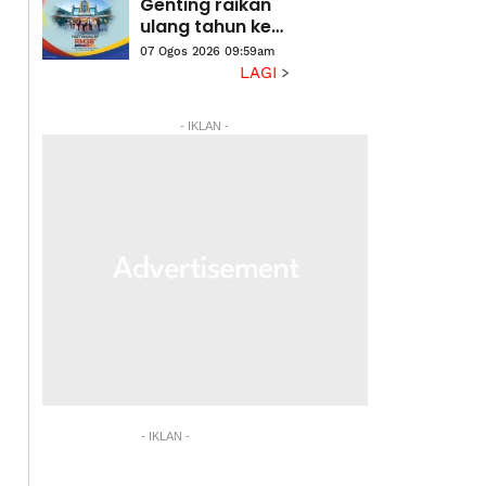
Genting raikan
ulang tahun ke-
61 dengan tiket
07 Ogos 2026 09:59am
Merdeka RM38
LAGI
- IKLAN -
- IKLAN -
ara fizikal