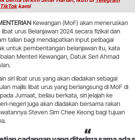
k berita terkini Sinar Harian, ikuti di
Telegram
TikTok
kami
MENTERIAN
Kewangan (MoF) akan meneruskan
i libat urus Belanjawan 2024 secara fizikal dan
am talian bagi mendapatkan input pelbagai
ak untuk pembentangan belanjawan itu, kata
balan Menteri Kewangan, Datuk Seri Ahmad
lan.
ain siri libat urus yang akan diadakan sebagai
ulan majlis libat urus yang berlangsung di MoF di
 pada Jumaat, beliau berkata, siri jelajah ke
eri-negeri juga akan diadakan bersama rakan
awatannya Steven Sim Chee Keong bagi tujuan
a.
etiap cadangan yang diterima sama ada sec