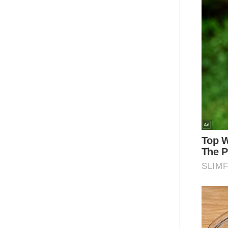
‘Me
Kat
per
mest
"Be