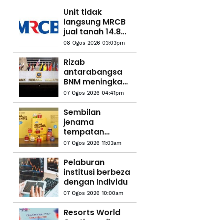
Unit tidak
langsung MRCB
jual tanah 14.83
hektar di
08 Ogos 2026 03:03pm
Cyberjaya pada
RM419.05 juta
Rizab
antarabangsa
BNM meningkat
kepada AS$132.1
07 Ogos 2026 04:41pm
bilion
Sembilan
jenama
tempatan
diolah jadi
07 Ogos 2026 11:03am
perisa aiskrim
edisi terhad
Pelaburan
Inside Scoop
institusi berbeza
dengan Individu
07 Ogos 2026 10:00am
Resorts World