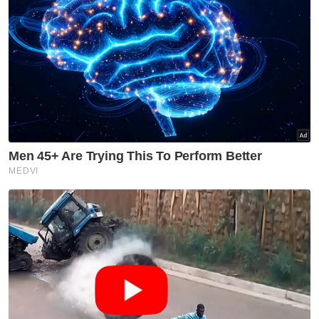
Kelantan Fc
Nurshamil Abdul Ghani
Artikel Disyorkan
Sukan
Mohamed Salah sertai
Trabzonspor, terima €17 juta
semusim