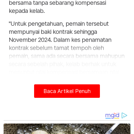
bersama tanpa sebarang kompensasi
kepada kelab.
"Untuk pengetahuan, pemain tersebut
mempunyai baki kontrak sehingga
November 2024. Dalam kes penamatan
kontrak sebelum tamat tempoh oleh
pemain, sama ada secara bersama mahupun
secara sebelah pihak, kelab berhak untuk
menuntut nilai kompensasi bersamaan nilai
gaji untuk baki tempoh kontrak pemain
tersebut," kata kenyataan tersebut.
Baca Artikel Penuh
Sebelum ini, Nurshamil dilaporkan mendakwa
perlu membayar RM50,000 untuk
menamatkan kontrak biarpun atas
persetujuan bersama.