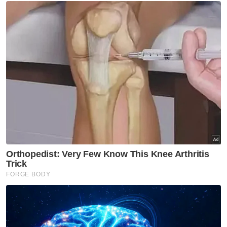
"Nilai RM50,000 itu bukanlah suatu nilai
muktamad dan kelab masih terbuka kepada
rundingan untuk mencapai penamatan
secara persetujuan bersama dalam keadaan
baik dan harmoni yang memberikan
keuntungan kepada semua pihak," katanya.
Muat turun aplikasi Sinar Harian.
Klik di sini!
Harap bantu kajian selidik kami dan
×
dapatkan baucar tunai.
Apakah jantina anda?
Lelaki
Perempuan
VPoints:
0
Masuk | Daftar