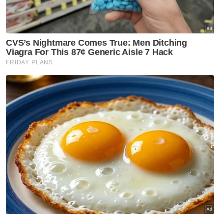
"Pihak kelab sentiasa menghormati
keputusan setiap pemain dalam perkara ini.
Namun, pelaburan pihak kelab dalam
pembangunan pemain juga perlu diambil
kira, kelab pastinya mengalami kerugian
sekiranya pemain yang disemai dan
dibangunkan hanya perlu semudah meminta
penamatan bersama tanpa kompensasi dan
kemudiannya bebas memasuki kelab lain