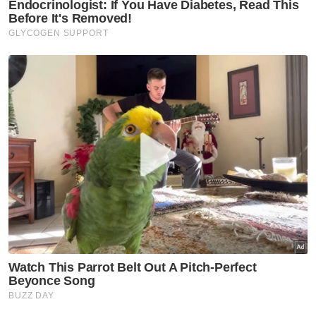
untuk meraih manfaat lebih tinggi," kata
kenyataan itu lagi.
Bagaimanapun, Kelantan FC sedia untuk
terus berunding mengenai nilai tersebut dan
menyelesaikan secara harmoni.
Berita Telus & Tulus menerusi E-Mel setiap
hari!