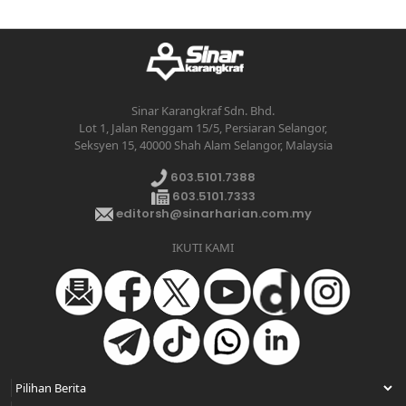
Sinar Karangkraf Sdn. Bhd.
Lot 1, Jalan Renggam 15/5, Persiaran Selangor,
Seksyen 15, 40000 Shah Alam Selangor, Malaysia
603.5101.7388
603.5101.7333
editorsh@sinarharian.com.my
IKUTI KAMI