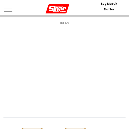
Log Masuk
Daftar
- IKLAN -