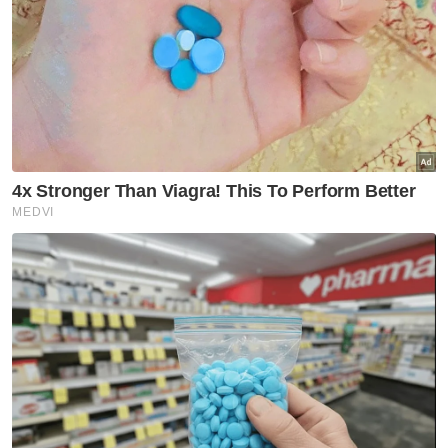
"Dalam kes ini, pemain tersebut masih
mempunyai 18 bulan (Jun 2023 – November
2024) baki tempoh kontrak lagi.
"Sungguhpun begitu, sebenarnya nilai
RM50,000 yang dituntut tersebut adalah
hanya lebih kurang separuh sahaja daripada
nilai baki kontrak berhak dituntut oleh Kelab.
"Ini sebenarnya menunjukkan betapa pemain
tersebut adalah bernilai dan penting kepada
kelab dan kepergian beliau bakal
merencatkan persiapan kelab untuk
pusingan kedua liga