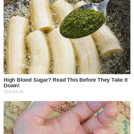
Kelantan FC menjelaskan, pihak kelab
menerima permohonan untuk penamatan
kontrak secara bersama daripada pemain
tersebut yang memohon pada bulan Mei
sebagai bulan terakhir bersama kelab.