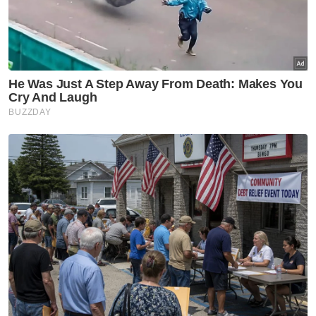
Sukan
Jasa Darshan diiktiraf
Thailand
Sukan
Dua jaguh, satu impian di
Sukan Asia 2026
Sukan
Sukan Asia 2026: Eain Yow,
Sivasangari galas misi besar
buru tiket ke LA28