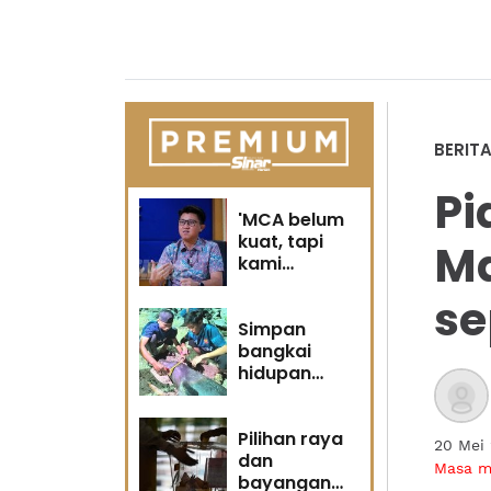
BERIT
Pi
'MCA belum
kuat, tapi
Ma
kami
berubah' -
se
Sin Woon
Simpan
bangkai
hidupan
marin satu
kesalahan
Pilihan raya
20 Mei
dan
Masa 
bayangan