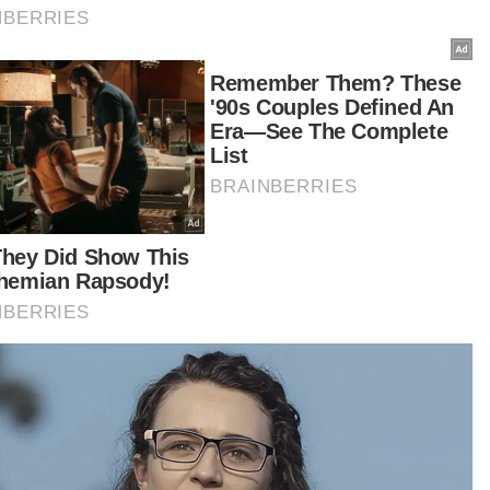
ia, An Se Young apabila tewas 10-21,13-21.
ea Selatan yang berjaya mara ke final buat kali
apan akan menanti pemenang antara China atau
un dalam satu lagi aksi separuh akhir petang ini.
t turun aplikasi Sinar Harian.
Klik di sini!
Harap bantu kajian selidik kami dan
×
dapatkan baucar tunai.
Di manakah anda tinggal?
Johor
K. Lumpur
Kedah
Kelantan
Labuan
Melaka
N. Sembilan
Pahang
P. Pinang
Perak
Perlis
Putrajaya