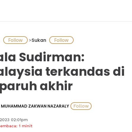
A
>
Sukan
ala Sudirman:
laysia terkandas di
paruh akhir
MUHAMMAD ZAKWAN NAZARALY
 2023 02:01pm
membaca:
1
minit