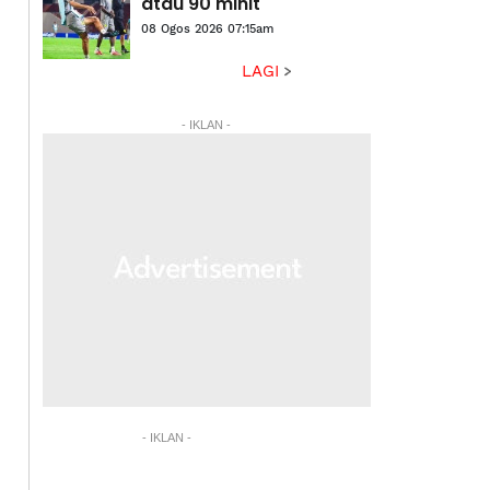
atau 90 minit'
08 Ogos 2026 07:15am
LAGI
- IKLAN -
- IKLAN -