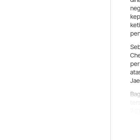
neg
kep
ket
pen
Seb
Che
per
ata
Jae
Bag
ter
7-2
Kor
Per