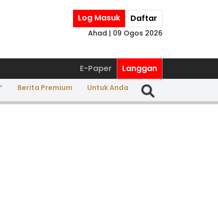
Log Masuk
Daftar
Ahad | 09 Ogos 2026
E-Paper
Langgan
Berita Premium
Untuk Anda