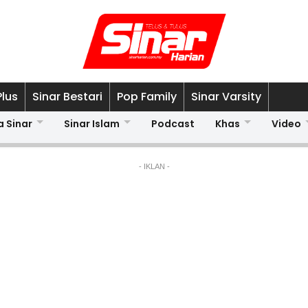
Plus
Sinar Bestari
Pop Family
Sinar Varsity
a Sinar
Sinar Islam
Podcast
Khas
Video
- IKLAN -