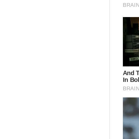
dun
Kor
kel
Jep
Mua