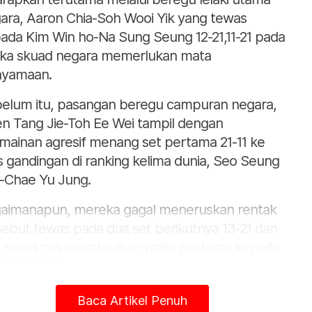
ara, Aaron Chia-Soh Wooi Yik yang tewas
ada Kim Win ho-Na Sung Seung 12-21,11-21 pada
ika skuad negara memerlukan mata
yamaan.
elum itu, pasangan beregu campuran negara,
n Tang Jie-Toh Ee Wei tampil dengan
mainan agresif menang set pertama 21-11 ke
s gandingan di ranking kelima dunia, Seo Seung
-Chae Yu Jung.
aimanapun, mereka gagal meneruskan rentak
sebut tewas pada dua set berikutnya 13-21 dan
1 sekali gus memberikan mata pertama kepada
ea Selatan.
seorangan lelaki negara, Lee Zii Jia menyalakan
Baca Artikel Penuh