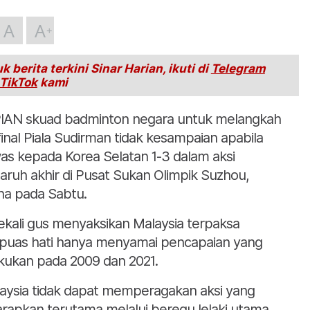
A
A
k berita terkini Sinar Harian, ikuti di
Telegram
TikTok
kami
IAN skuad badminton negara untuk melangkah
final Piala Sudirman tidak kesampaian apabila
as kepada Korea Selatan 1-3 dalam aksi
aruh akhir di Pusat Sukan Olimpik Suzhou,
na pada Sabtu.
sekali gus menyaksikan Malaysia terpaksa
puas hati hanya menyamai pencapaian yang
akukan pada 2009 dan 2021.
aysia tidak dapat memperagakan aksi yang
arapkan terutama melalui beregu lelaki utama