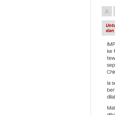
A
Untu
dan
IMP
ke 
tew
sep
Chi
Ia 
ber
dil
Mal
dih