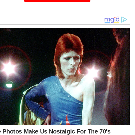
apan apabila menang mudah untuk
yamakan kedudukan mengatasi Jeon Hyeok
21-11, 21-9.
etshanaa yang diturunkan menggantikan Goh
 Wei dalam acara perseorangan wanita pula
ta bukan tandingan buat pemain nombor dua