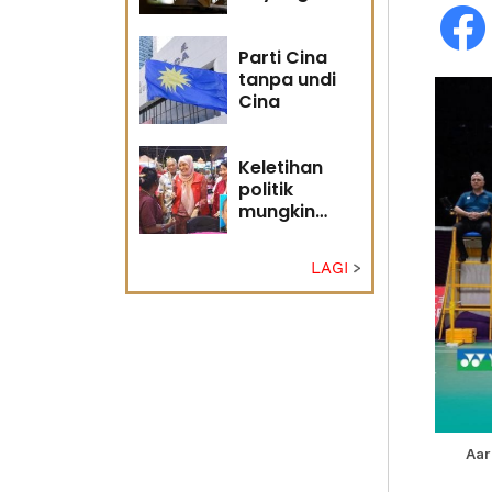
masa
hadapan
Parti Cina
tanpa undi
Cina
Keletihan
politik
mungkin
faktor Nurul
Izzah undur
LAGI
diri -
Penganalisis
politik
Aar