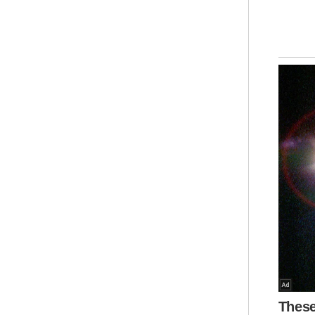
har
men
Jin 
K L
Jin
nya