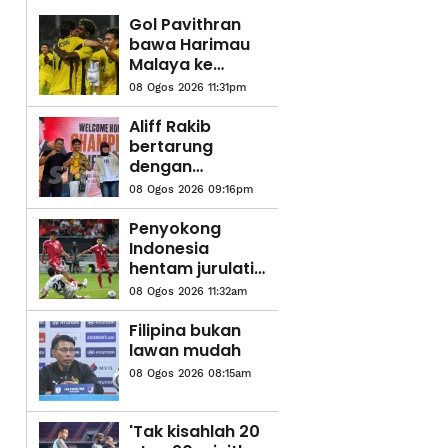
Gol Pavithran
bawa Harimau
Malaya ke
separuh akhir
08 Ogos 2026 11:31pm
Piala ASEAN
2026
Aliff Rakib
bertarung
dengan
Prajanchai
08 Ogos 2026 09:16pm
Oktober ini
Penyokong
Indonesia
hentam jurulatih
Garuda
08 Ogos 2026 11:32am
Filipina bukan
lawan mudah
08 Ogos 2026 08:15am
'Tak kisahlah 20