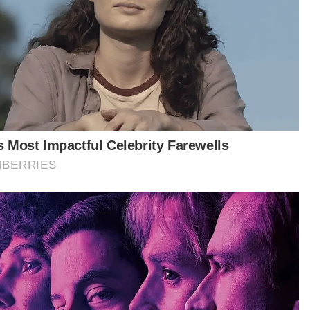
Sabah
Sarawak
Selangor
Terengganu
VPoints:
0
Masuk | Daftar
a Sudirman
Malaysia
Artikel Disyorkan
Sukan
Gol Pavithran bawa Harimau