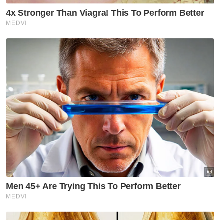
Berita Telus & Tulus menerusi E-Mel setiap
hari!
Sebelum ini, timbul pelbagai desas-desus
kononnya kerajaan negeri Perak akan
bertukar pada Julai ini.
Muat turun aplikasi Sinar Harian.
Klik di sini!