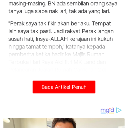
masing-masing. BN ada sembilan orang saya
tanya juga siapa nak lari, tak ada yang lari.
"Perak saya tak fikir akan berlaku. Tempat
lain saya tak pasti. Jadi rakyat Perak jangan
susah hati, Insya-ALLAH kerajaan ini kukuh
hingga tamat tempoh," katanya kepada
pemberita ketika hadir ke Majlis Rumah
Terbuka Hari Raya Aidilfitri MK Land dan
Pelancaran Jualan Rumah Carnelian 2 di
Meru Perdana 2, Chemor di sini pada Sabtu.
Baca Artikel Penuh
Hadir sama pada majlis itu, Exco Perumahan
dan Kerajaan Tempatan, Sandrea Ng Shy
Ching dan Ketua Pegawai Eksekutif
Kumpulan MK Land, Datuk Faris Yahaya.