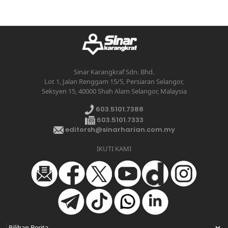
Sinar Karangkraf Sdn. Bhd.
Lot 1, Jalan Renggam 15/5, Persiaran Selangor,
Seksyen 15, 40000 Shah Alam Selangor, Malaysia
603.5101.7388
603.5101.7333
editorsh@sinarharian.com.my
IKUTI KAMI