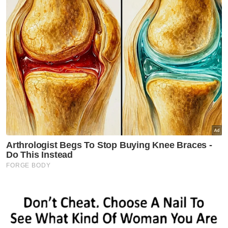
ADUN
Barisan Nasional
Pakatan Harapan
Artikel Disyorkan
Politik
Pas perlu buktikan DAP, PH
ancam Melayu Islam - Aiman
Athirah