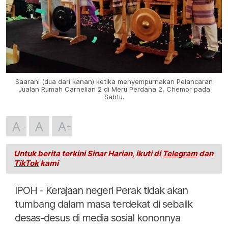
Saarani (dua dari kanan) ketika menyempurnakan Pelancaran
Jualan Rumah Carnelian 2 di Meru Perdana 2, Chemor pada
Sabtu.
A
A
A
Untuk berita terkini Sinar Harian, ikuti di
Telegram
dan
TikTok
kami
IPOH - Kerajaan negeri Perak tidak akan
tumbang dalam masa terdekat di sebalik
desas-desus di media sosial kononnya