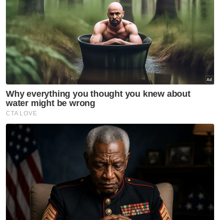
sokongan daripada 33 ADUN berbanding
pembangkang yang hanya ada 26 ADUN.
Katanya, jika pembangkang ingin
membentuk kerajaan memerlukan empat
lagi ADUN untuk menyokong mereka.
"Empat kerusi ini nak ambil di mana? Kita ada
Akta Lompat Parti. Apabila berlaku lompat,
empat kerusi akan diisytiharkan kosong oleh
Speaker Dewan Undangan Negeri (DUN)
untuk diadakan pilihan raya kecil.