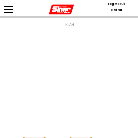
Log Masuk
Daftar
- IKLAN -