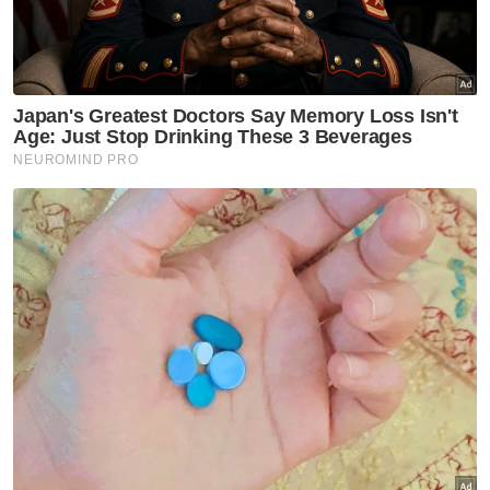
"Kalau ada mana-mana empat orang ADUN
kerajaan yang terkesima atau teruja dengan
mana-mana tawaran, fikirlah semula sebab
bila dah lompat parti dan digugur sebagai
ADUN, dia tak boleh bertanding semula di
tempat itu," katanya.
Dalam pada itu, Saarani menasihatkan
ADUN-ADUN bertindak bijak sebagai orang
politik dan tidak mudah termakan umpan
pihak-pihak tertentu.