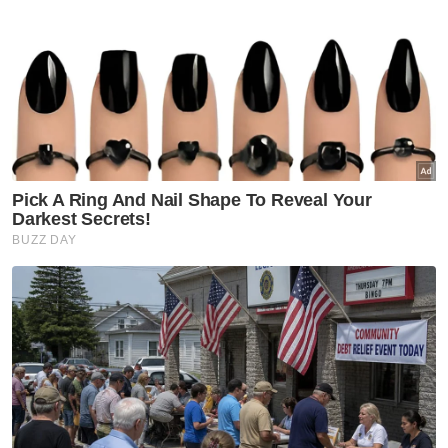
Politik
Wawasan Terengganu 'buka
pintu' buat bekas pemimpin,
ahli Bersatu
Politik
MyKhas bukan untuk ahli
Parlimen, boleh salur terus
kepada rakyat - Fahmi
Politik
MPP PKR tolak peletakan
jawatan Nurul Izzah