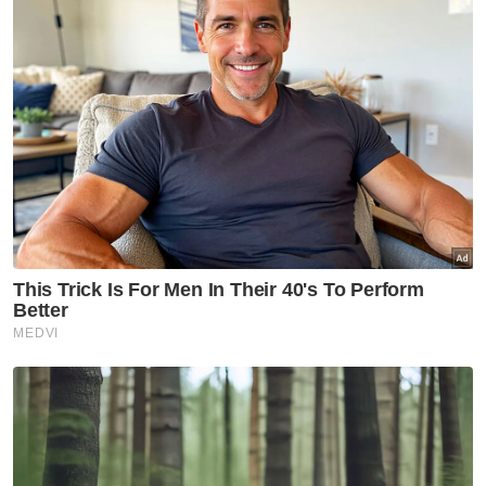
Saarani berkata, untuk menubuhkan
kerajaan di Perak memerlukan majoriti
mudah sebanyak 30 ADUN dan ia perlu
mendapat perkenan Sultan Perak, Sultan
Nazrin Muizzuddin Shah.
Katanya, ketika ini kerajaan mempunyai