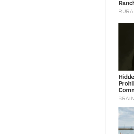
L
ka
Sai
ang
mem
Mar
Pol
Mal
Pel