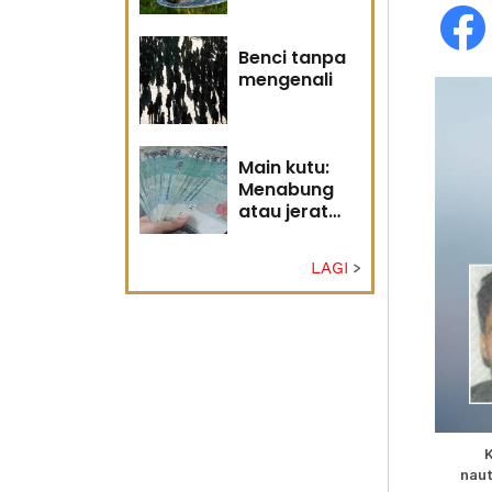
Tuhan
Benci tanpa
mengenali
Main kutu:
Menabung
atau jerat
diri?
LAGI
naut