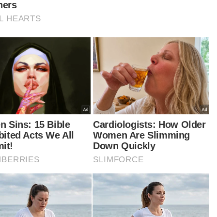
epyoshkin Oleksandr (dua dari kiri) menceritakan pengalaman cemas
pal tangki terbakar ketika sidang akhbar di Ibu Pejabat Maritim Johor
pada Selasa.
ful Lizan berkata, seramai 136 pegawai dan
gota terbabit dalam operasi SAR sejak Isnin
babitkan sebuah pesawat udara AW139 milik
itim Malaysia, sembilan aset laut termasuk dari
is Diraja Malaysia (PDRM), Tentera Laut Diraja
aysia (TLDM), Jabatan Laut Malaysia dan
abuhan Johor.