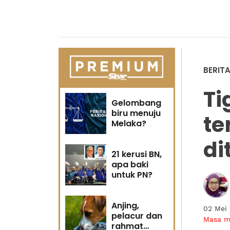
BERIT
Ti
Gelombang
biru menuju
te
Melaka?
di
21 kerusi BN,
apa baki
untuk PN?
Anjing,
02 Mei
pelacur dan
Masa 
rahmat