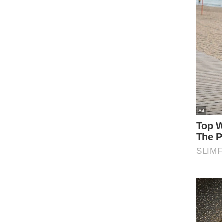
"Pa
Jab
aka
SAR
dib
seh
"Se
pem
sek
Kap