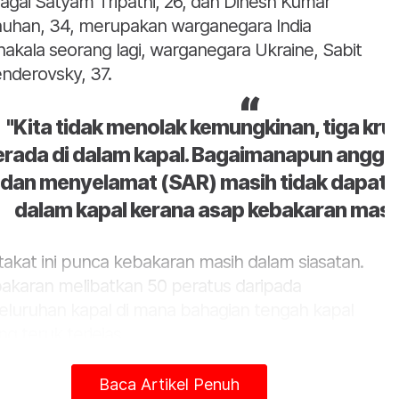
agai Satyam Tripathi, 26, dan Dinesh Kumar
uhan, 34, merupakan warganegara India
akala seorang lagi, warganegara Ukraine, Sabit
nderovsky, 37.
"Kita tidak menolak kemungkinan, tiga kru k
erada di dalam kapal. Bagaimanapun anggo
dan menyelamat (SAR) masih tidak dapat 
dalam kapal kerana asap kebakaran masih
takat ini punca kebakaran masih dalam siasatan.
akaran melibatkan 50 peratus daripada
eluruhan kapal di mana bahagian tengah kapal
ng teruk terjejas.
pal tangki berkenaan dilaporkan masih dalam
Baca Artikel Penuh
daan terapung. Ketika kejadian kapal tangki