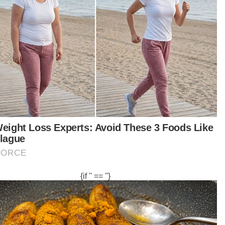
sukan Khas Bahan Kimia Berbahaya (Hazmat)
atan Bomba dan Penyelamat Malaysia (JBPM)
n tiba pada pagi Rabu bagi membantu operasi
. Kawasan pencarian oleh pasukan SAR telah
ahagikan kepada empat sektor dan diperluaskan
ingga 71 batu nautika persegi.
takat ini tiada tumpahan minyak berlaku, namun
antauan rapi giat dilakukan sebagai persiapan
iranya berlaku tumpahan minyak kapal," ujarnya.
al tangki yang berdaftar dari Gabon, Afrika