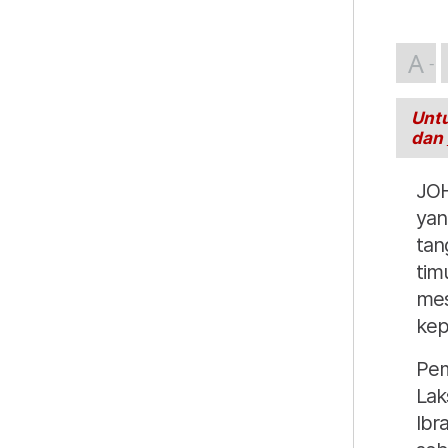
A
Untu
dan
JOH
yan
tan
tim
mes
kep
Pem
Lak
Ibr