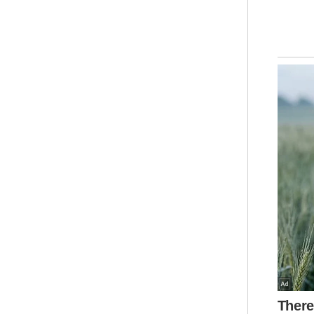
ber
Sin
kat
Mal