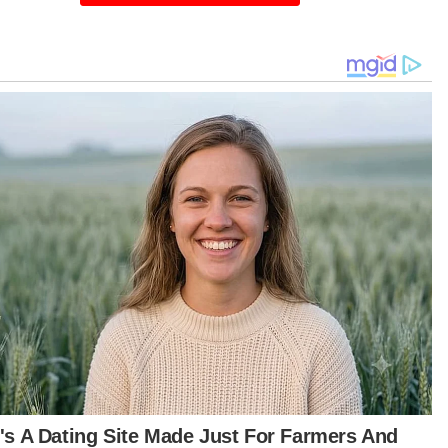
kenaan kosong kerana dalam perjalanan ke
gapura untuk mengambil minyak mentah,"
anya pada sidang akhbar di Ibu Pejabat Maritim
aysia Johor pada Selasa.