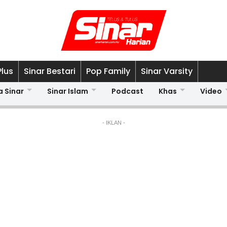
Plus
Sinar Bestari
Pop Family
Sinar Varsity
a Sinar
Sinar Islam
Podcast
Khas
Video
- IKLAN -