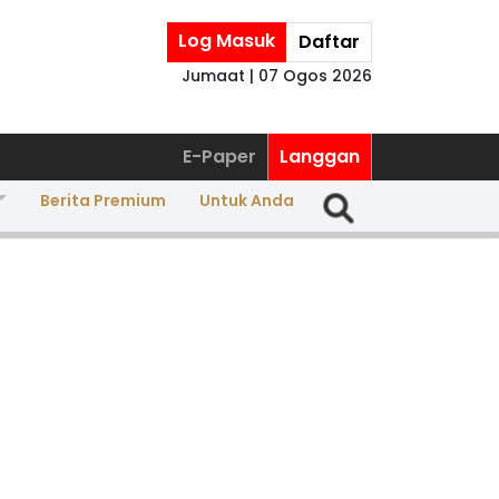
Log Masuk
Daftar
Jumaat | 07 Ogos 2026
E-Paper
Langgan
Berita Premium
Untuk Anda