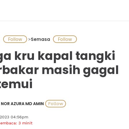
A
>
Semasa
ga kru kapal tangki
rbakar masih gagal
temui
NOR AZURA MD AMIN
 2023 04:56pm
membaca:
3
minit