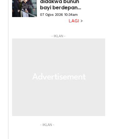
didakwa bunuh
bayi berdepan
hukuman mati,
07 Ogos 2026 10:34am
teman lelaki
LAGI
dibebaskan
- IKLAN -
- IKLAN -