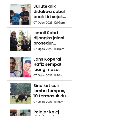
Juruteknik
didakwa cabul
anak tiri sejak
usia 10 tahun
07 Ogos 2026 12:07pm
Ismail Sabri
dijangka jalani
prosedur
pemasangan
07 Ogos 2026 11:40am
perentak
jantung hari ini -
Lans Koperal
Peguam
Hafiz sempat
luang masa
bersama isteri,
07 Ogos 2026 11:40am
anak sebelum
'pergi'
Sindiket curi
selamanya
lembu tumpas,
10 termasuk dua
wanita ada
07 Ogos 2026 11:17am
rekod dadah,
jenayah ditahan
Pelajar kolej