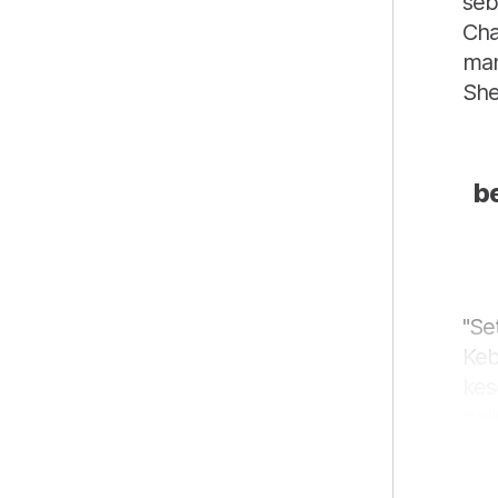
seb
Cha
man
She
b
"Se
Keb
kes
pali
"Ka
kea