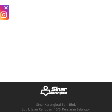
Sinar Karangkraf Sdn. Bhd.
Lot 1, Jalan Renggam 15/5, Persiaran Selangor,