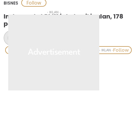
BISNES
- IKLAN -
Insken catat RM11 juta hasil jualan, 178
pekerjaan baharu
MOHD HAFIZ ISMAIL
- IKLAN -