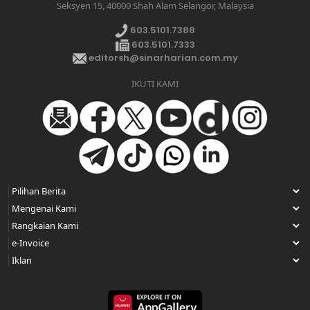
Seksyen 15, 40000 Shah Alam Selangor, Malaysia
603.5101.7388
603.5101.7333
editorsh@sinarharian.com.my
IKUTI KAMI