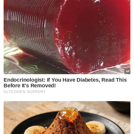
Tangkap layar komen netizen di media sosial pada Rabu
Sebelum ini, dilaporkan, kemunculan
Khairy
sebagai penyampai Hot FM adalah untuk
memberi keseimbangan kepada slot Bekpes
Hot dengan membincangkan topik serius
dan menyampaikan maklumat menarik untuk
dikongsi bersama pendengar.