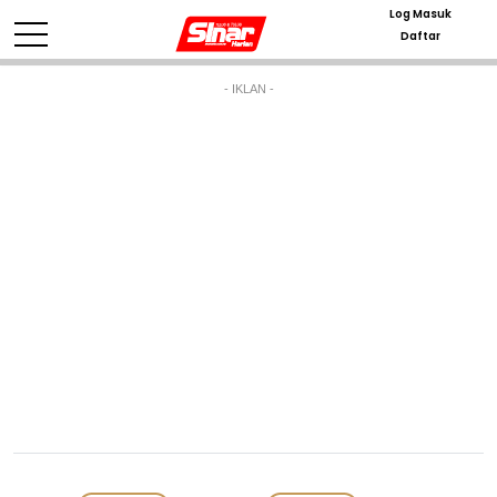
Log Masuk
Daftar
- IKLAN -