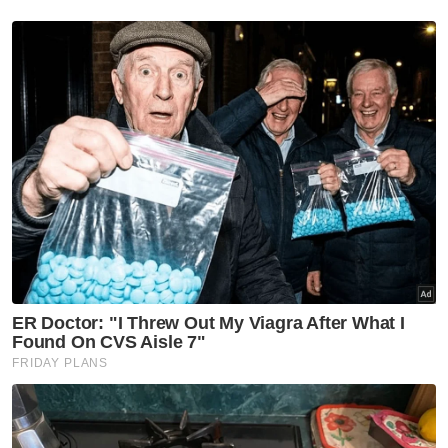
Berita Telus & Tulus menerusi E-Mel setiap
hari!
“Beliau ramai peminat semua lapisan
masyarakat,” ujarnya.
Sementara itu, pengguna akaun Twitter,
@faliqauri turut memuji tindakan Khairy yang
keluar dari zon selesanya sebagai ahli politik
dan menceburi dalam industri hiburan.