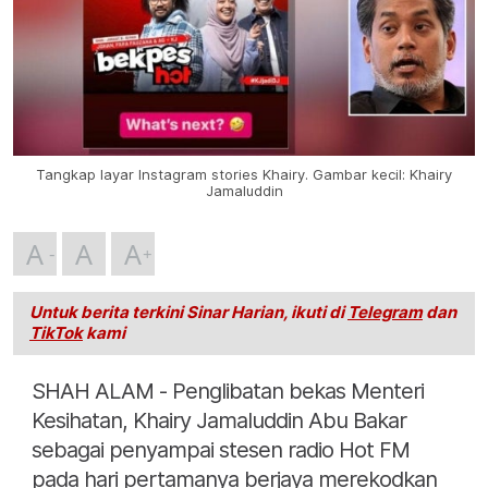
Tangkap layar Instagram stories Khairy. Gambar kecil: Khairy
Jamaluddin
A
A
A
Untuk berita terkini Sinar Harian, ikuti di
Telegram
dan
TikTok
kami
SHAH ALAM - Penglibatan bekas Menteri
Kesihatan, Khairy Jamaluddin Abu Bakar
sebagai penyampai stesen radio Hot FM
pada hari pertamanya berjaya merekodkan