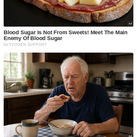
“Rating (kadar rekod) tinggi HotFM. Tahniah
Yang Berhormat, mana tuan pergi mesti ada
ramai yang ikut sebab nak tahu
perkembangan bakal pemimpin nombor
satu Malaysia dan dunia.
“Begini lah perjalanan pemimpin yang hebat,
hari ini jatuh ke tempat yang paling bawah,
sebenarnya ALLAH sedang menguji kerana
Dia hendak meletakkan kamu di tempat
paling atas dan paling mulia,” katanya dalam
ruangan komen di Instagram pada Rabu.