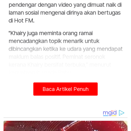
pendengar dengan video yang dimuat naik di
laman sosial mengenai dirinya akan bertugas
di Hot FM.
"Khairy juga meminta orang ramai
mencadangkan topik menarik untuk
dibincangkan ketika ke udara yang mendapat
maklum balas positif. Peminat seronok
kerana Khairy bersifat terbuka,” menurut
kenyataan itu pada Rabu.
Baca Artikel Penuh