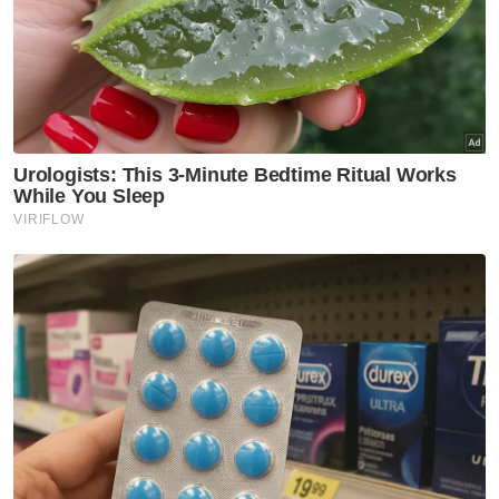
Belia Sabah diseru perkukuh
hubungan dengan Putrajaya
Nasional
Ismail Sabri selamat jalani
prosedur pasang alat perentak
jantung
Nasional
Kerajaan Madani seimbang
jaga kepentingan semua kaum,
aliran pendidikan - PM
Nasional
Felda perlu kemuka laporan
cadangan jual aset di bawah
nilai belian - Anwar