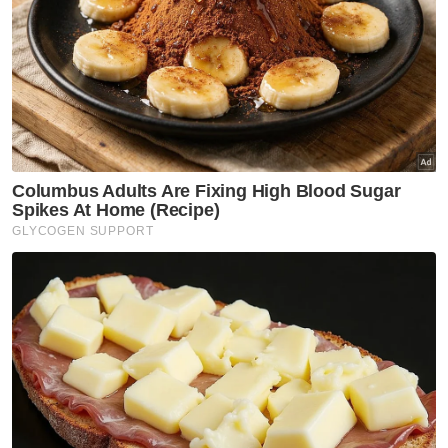
Kemunculan pertama KJ
itu turut mendapat
respon positif dalam kalangan masyarakat di
media sosial seperti Facebook, Instagram
dan Twitter.
Salah seorang pemilik akaun Instagram,
norshidahbthashim berkata, dia sanggup
tukar saluran radio semata-mata untuk
mendengar suara Khairy pada hari ini.