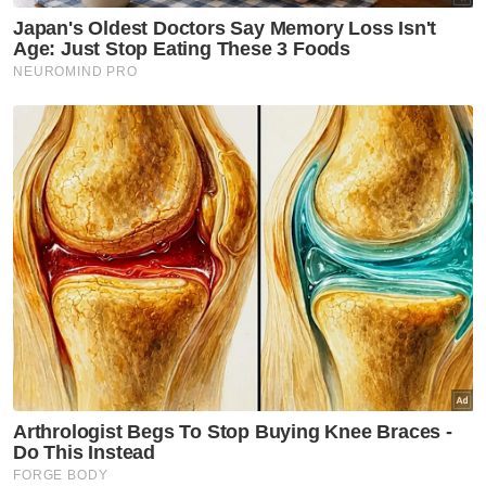
Dalam pada itu, pemilik akaun Facebook
bernama Awang Tuah berkata, Khairy bukan
sahaja mempunyai peminat malah serba
berbakat pelbagai industri.
“Hebat mantan menteri DJ radio yang julung
kali seorang pemimpin besar berbuat
demikian. KJ memang orang serba boleh.