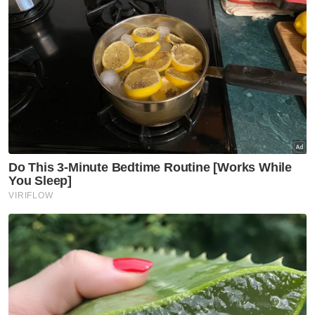
"Hidup tidak selalunya serius. Kadang-kadang
kita hanya perlu dilayan dan dilayan,” jelasnya.
Muat turun aplikasi Sinar Harian.
Klik di sini!
Khairy Jamaluddin Abu Bakar
Penyampai Radio
Artikel Disyorkan
Nasional