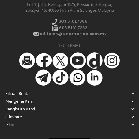
Lot 1, Jalan Renggam 15/5, Persiaran Selangor,
Seksyen 15, 40000 Shah Alam Selangor, Malaysia
603.5101.7388
603.5101.7333
editorsh@sinarharian.com.my
IKUTI KAMI