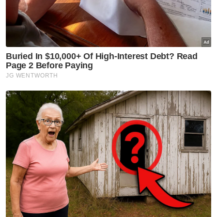
politik di Perak.
Manakala pada Mac tahun lepas, beliau
mengumumkan Pelan Pembangunan Perak
Sejahtera 2030, yang antara lain akan dijadikan
asas memandu arah jentera kerajaan dalam
pembangunan negeri sepanjang tempoh 10
tahun akan datang. - Bernama
Muat turun aplikasi Sinar Harian.
Klik di sini!
PRU15
Menteri Besar Perak