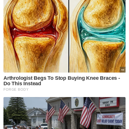
ini
MB Selangor, Exco angkat sumpah hari ini
10 Exco Kedah dijangka angkat sumpah Isnin ini
Ishak berkata sehubungan itu, rakyat harus
menerima keputusan itu kerana telah diberi
perkenan oleh Sultan Nazrin Shah, yang dengan
bijaksana membuat keputusan mengikut
Undang-Undang Tubuh Kerajaan Negeri Perak
demi kestabilan ekonomi dan perpaduan rakyat.
Saarani, Pengerusi BN Perak dan Pengerusi
UMNO Perak merupakan ADUN Kota Tampan
sejak 2004 dan pertama kali dilantik sebagai
Menteri Besar Perak pada 10 Dis 2020.