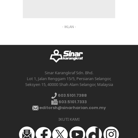
- IKLAN -
Sinar Karangkraf Sdn. Bhd.
Lot 1, Jalan Renggam 15/5, Persiaran Selangor,
Seksyen 15, 40000 Shah Alam Selangor, Malaysia
603.5101.7388
603.5101.7333
editorsh@sinarharian.com.my
IKUTI KAMI