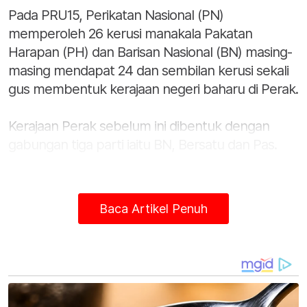
Pada PRU15, Perikatan Nasional (PN)
memperoleh 26 kerusi manakala Pakatan
Harapan (PH) dan Barisan Nasional (BN) masing-
masing mendapat 24 dan sembilan kerusi sekali
gus membentuk kerajaan negeri baharu di Perak.
Kerajaan Perak sebelum ini dibentuk dengan
gabungan tiga parti iaitu BN, Bersatu dan Pas.
Mengulas mengenai
jajaran baharu politik
negeri
membabitkan BN dan PH ini, Pensyarah Jabatan
Baca Artikel Penuh
Sejarah, Fakuliti Sains Kemanusiaan, Prof Dr Ishak
Saat berkata, pembentukan kerajaan Perak itu
menunjukkan satu perkembangan politik, apabila
parti yang berbeza berlapang dada untuk
bersama-sama mentadbir walaupun berlainan