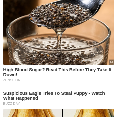
ideologi dan prinsip, semasa tempoh
berkempen.
"Parti kena berkompromi menubuhkan kerajaan
dari segi suasana politik dan ekonomi negara.
Tiada masalah sebenarnya kerana mereka perlu
mengambil langkah seterusnya, selepas tiada
yang memperoleh majoriti pada PRU15 dan
rakyat perlu menerimanya demi negara.
"Perak memerlukan 30 kerusi DUN bagi
membentuk kerajaan negeri tetapi melalui
gabungan BN dan PH mereka telah mendapat
majoriti 33 kerusi, iaitu lebih dari sepatutnya,”
katanya ketika dihubungi Bernama.
Artikel Berkaitan:
Dua Ahli Dewan Negara angkat sumpah Senator hari