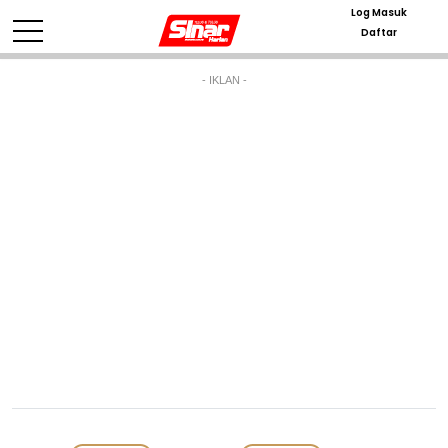
Log Masuk
Daftar
- IKLAN -