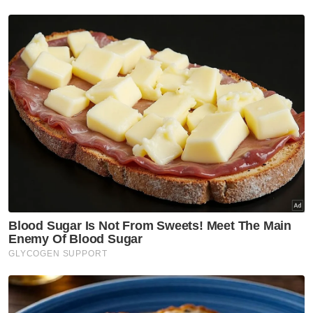
dalam konteks syariah - Mufti
Pahang
Nasional
MGB sempurnakan majlis 'roof
topping' Pangsapuri Saujana
Indah