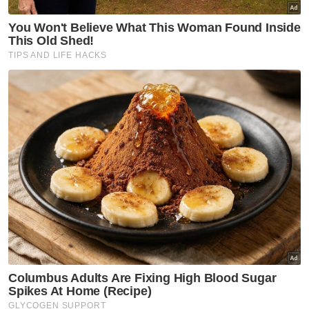
Angkat Sumpah
Artikel Disyorkan
Nasional
Anwar arah siasatan
menyeluruh kejadian anggota
polis maut di Beaufort
Nasional
Malaysia, Vietnam perkukuh
kerjasama pertahanan -
Mohamed Khaled
Nasional
Isu zakat TH perlu difahami