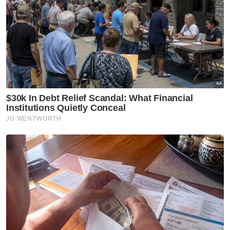
Pada PRU15, Saarani mendapat 5,468 undi
menewaskan Mohd Jamil Yahya (Perikatan
Nasional) dan Mohd Sabri Abdul Manaf (PH).
Saarani pernah berkhidmat sebagai Ketua
Pembangkang DUN Perak dari tahun 2018
hingga 2020.
Antara pencapaiannya sebelum ini ialah
membuat langkah yang mengejutkan banyak
pihak, apabila mengumumkan peruntukan sama
rata kepada semua 59 ADUN kerajaan dan juga
pembangkang pada Disember 2020.
Peruntukan sebanyak RM200,000 kepada setiap
ADUN itu, tidak pernah berlaku dalam sejarah