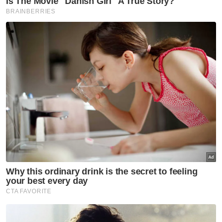
peranti terkini yang menyokong rangkaian
5G.
Berita Telus & Tulus menerusi E-Mel setiap
hari!
“Bagi keluarga yang inginkan
kesalinghubungan internet tanpa sebarang
kebimbangan, mereka boleh memilih pelan