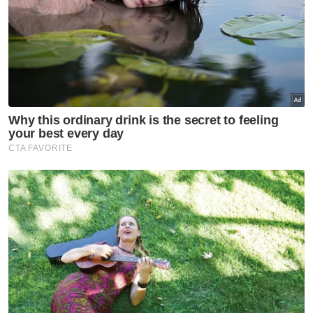
Artikel Berkaitan:
MBSA semarak aktiviti seni budaya Shah Alam
Polis giat buru suspek ragut di Seksyen 15, Shah
Alam
Peguam pemerhati TMJ desak Akta Kanak-Kanak
2001 ditambah baik
“Menyediakan sehingga enam Talian
Keluarga, dengan internet tanpa had pada
harga RM20 untuk setiap talian.
Kesalinghubungan internet Home Fibre
percuma apabila melanggan dua pelan
Celcom Mega Unlimited pada harga RM158
untuk setiap satu,” katanya.