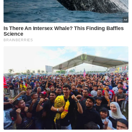
Rizab antarabangsa BNM
meningkat kepada AS$132.1
bilion
BISNES
Sembilan jenama tempatan
diolah jadi perisa aiskrim edisi
terhad Inside Scoop
BISNES
Pelaburan institusi berbeza
dengan Individu