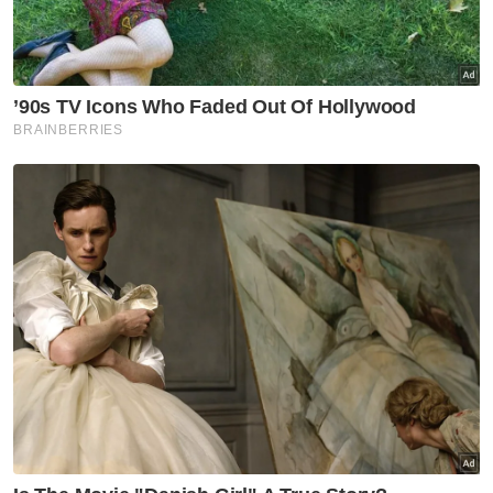
Sementara itu, Ketua Pegawai Perniagaan
Celcom Axiata Berhad, Chee Loo Fun
berkata, Celcom sentiasa menginovasi
produk dan perkhidmatan dengan
penawaran mampu milik serta penjimatan
yang terbaik kepada seluruh rakyat Malaysia.
“Kami juga menawarkan penjimatan hebat
kepada keluarga Malaysia untuk memiliki
telefon pintar serba baharu, termasuk