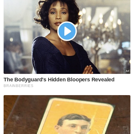
konvergen kami yang memberikan kebaikan
dari kedua-dua Home Fibre serta pelan
pascabayar. Mereka kekal terhubung untuk
kesemua keperluan digital sama ada untuk
keperluan kerja, permainan, penstriman
video ataupun pembelajaran mereka,”
katanya.
Tambah Loo Fun, Celcom akan terus menjadi
penyedia perkhidmatan yang boleh
dipercayai kepada pelanggannya dengan
memberikan liputan terluas serta prestasi
rangkaian yang konsisten.
Muat turun aplikasi Sinar Harian.
Klik di sini!