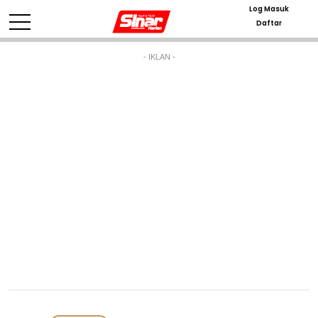
Log Masuk
Daftar
- IKLAN -