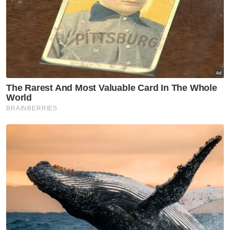
Celcom
Internet
Pascabayar
Artikel Disyorkan
BISNES
Unit tidak langsung MRCB jual
tanah 14.83 hektar di
Cyberjaya pada RM419.05 juta
BISNES