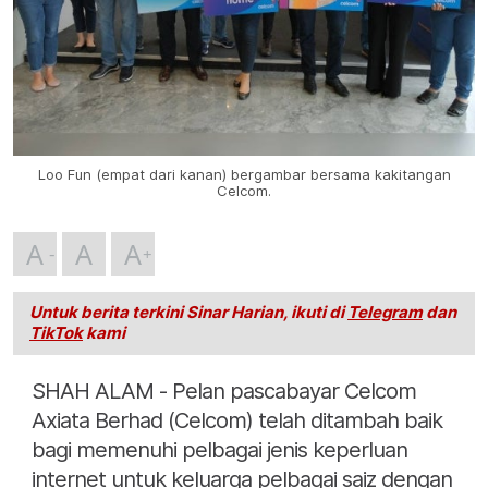
Loo Fun (empat dari kanan) bergambar bersama kakitangan
Celcom.
A
A
A
Untuk berita terkini Sinar Harian, ikuti di
Telegram
dan
TikTok
kami
SHAH ALAM - Pelan pascabayar Celcom
Axiata Berhad (Celcom) telah ditambah baik
bagi memenuhi pelbagai jenis keperluan
internet untuk keluarga pelbagai saiz dengan