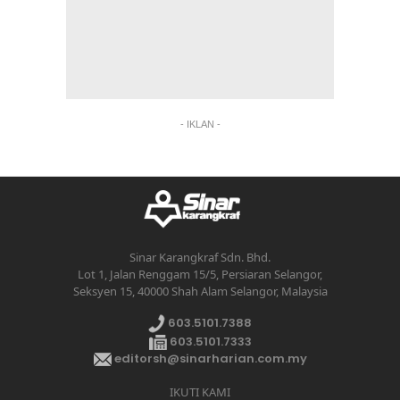
- IKLAN -
Sinar Karangkraf Sdn. Bhd.
Lot 1, Jalan Renggam 15/5, Persiaran Selangor,
Seksyen 15, 40000 Shah Alam Selangor, Malaysia
603.5101.7388
603.5101.7333
editorsh@sinarharian.com.my
IKUTI KAMI