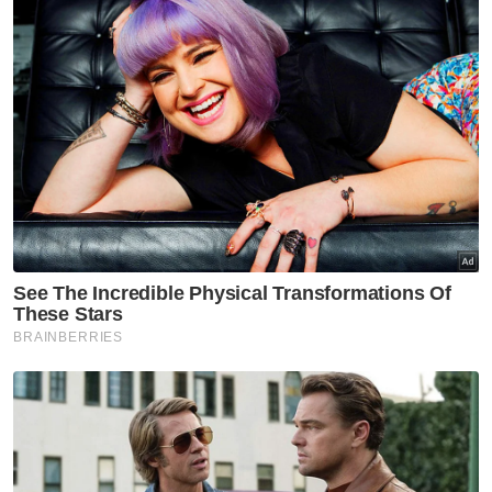
20GB dengan harga yang sama untuk kuota
internet berganda manakala Celcom Xpax
Postpaid 60 menawarkan 40GB kuota
internet berkelajuan tinggi.
“Samsung Galaxy A03 percuma, kuota