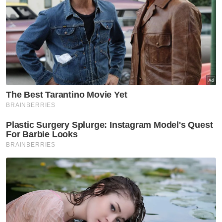
internet tambahan sebanyak 5GB apabila
mendaftar dan akses tanpa had untuk
YouTube, Instagram, WhatsApp dan
Facebook,” katanya.
Menurut kenyataan itu, pelanggan Celcom
yang inginkan Talian Keluarga yang
berpatutan serta kesalinghubungan internet
tanpa sebarang kebimbangan untuk
kediaman mereka, Celcom menawarkan
pelan konvergen yang berpatutan dengan
internet tanpa had berkelajuan tinggi
sehingga 100Mbps, 300Mbps atau 500Mbps.
“Menerusi pelan pascabayar dan fiber semua
dalam satu, penjimatan seumur hidup
sebanyak RM191 sebulan.