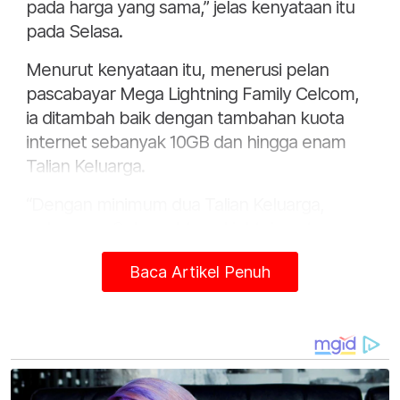
pada harga yang sama,” jelas kenyataan itu
pada Selasa.
Menurut kenyataan itu, menerusi pelan
pascabayar Mega Lightning Family Celcom,
ia ditambah baik dengan tambahan kuota
internet sebanyak 10GB dan hingga enam
Talian Keluarga.
“Dengan minimum dua Talian Keluarga,
pelanggan Celcom Mega Lightning atau
Mega Unlimited akan menikmati rebat
Baca Artikel Penuh
sebanyak RM20 (diskaun 50 peratus) untuk
setiap Talian Keluarga selama enam bulan,”
kata kenyataan itu.
Menurut kenyataan itu, menerusi pelan
pascabayar Celcom Xpax 40 menawarkan