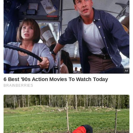
dalam kenyataan pada Khamis.
Mengulas lanjut, Mohd Shahrizal berkata,
YBR turut berharap agar masyarakat bijak
mencari dan merebut peluang memulakan
perniagaan, sekali gus memanfaatkan