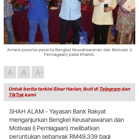
Antara peserta-peserta Bengkel Keusahawanan dan Motivasi (i
Perniagaan) pada Khamis.
A
A
A
Untuk berita terkini Sinar Harian, ikuti di
Telegram
dan
TikTok
kami
SHAH ALAM - Yayasan Bank Rakyat
menganjurkan Bengkel Keusahawanan dan
Motivasi (i Perniagaan) melibatkan
peruntukan sebanyak RM49,339 bagi