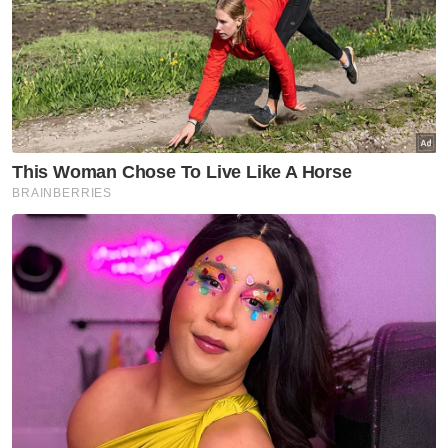
sumber pendapatan baharu untuk
kelangsungan hidup.
Tambahnya, program hasil kerjasama
dengan Pertubuhan Pembangunan Pertiwi,
Belia dan Kemanusiaan Malaysia itu turut
membabitkan penyertaan peserta dalam
kalangan waris anak bekas anggota tentera.
Artikel Berkaitan:
PM umum tambahan geran iTekad RM6 juta bantu
usahawan PMKS
FELDA bantu usahawan kembangkan bisnes
Platform Integrasi Halal bantu usahawan ke
peringkat global
Muat turun aplikasi Sinar Harian.
Klik di sini!