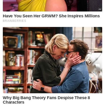
Usahawan
Bank Rakyat
Artikel Disyorkan
Utara
MBPP biayai pemeriksaan
bangunan warisan, elak insiden
runtuhan berulang
Melaka NS
Seorang wakil MIC bertaraf