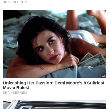
Exco akan ditempatkan di
pejabat MB Negeri Sembilan -
Ismail
Melaka NS
'Pandang ke hadapan, jangan
ada lagi fitnah, adu domba-
Jalaluddin
Melaka NS
Ismail terajui tiga portfolio
utama pentadbiran Kerajaan
Negeri Sembilan