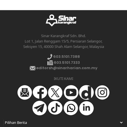
Sinar Karangkraf Sdn. Bhd.
Lot 1, Jalan Renggam 15/5, Persiaran Selangor,
Seksyen 15, 40000 Shah Alam Selangor, Malaysia
603.5101.7388
603.5101.7333
editorsh@sinarharian.com.my
IKUTI KAMI