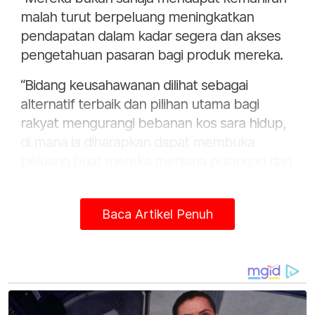
malah turut berpeluang meningkatkan
pendapatan dalam kadar segera dan akses
pengetahuan pasaran bagi produk mereka.
“Bidang keusahawanan dilihat sebagai
alternatif terbaik dan pilihan utama bagi
rakyat mengurangi bebanan kos sara hidup,
di mana ia diharapkan dapat membuka
peluang buat mereka menjana pulangan dan
pendapatan.
"Insya-ALLAH niat yang murni akan dapat
Baca Artikel Penuh
dilaksanakan dengan baik. Dengan kerjaya
keusahawanan, ia bukan sahaja dapat
meningkatkan taraf hidup individu dan
masyarakat, malah menyumbang
peningkatan ekonomi negara,” katanya