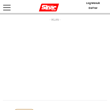
Log Masuk
Daftar
- IKLAN -