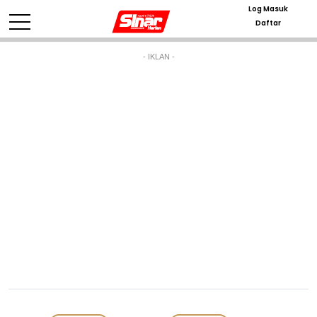
Log Masuk
Daftar
- IKLAN -