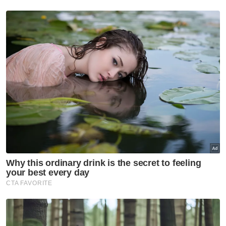
Kedua, memperkenalkan Indeks Persepsi
Integriti Malaysia yang dibentangkan kepada
Kabinet dan juga didedahkan perolehan
indeks yang bertujuan untuk membuka
perbincangan awam. Ini bertujuan untuk
mengukur pandangan masyarakat dan
meluaskan wacana integriti dalam