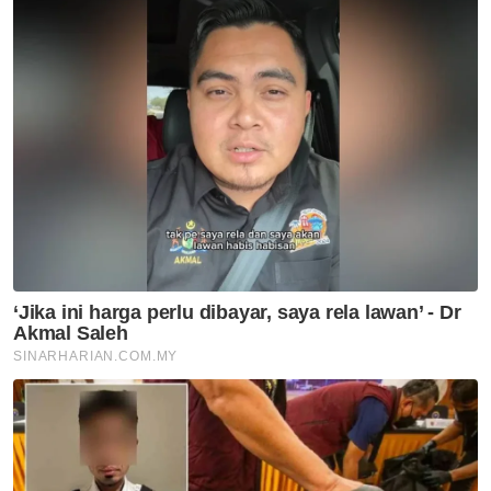
Artikel Disyorkan
Nasional
Felda perlu kemuka laporan
cadangan jual aset di bawah
nilai belian - Anwar
Nasional
Anwar beri bayangan berita
baik buat ATM, PDRM pada
sambutan ambang merdeka
Nasional
Proses kenaikan pangkat
tentera, polis dipermudah dan
dipercepat - Anwar
Nasional
WiEX @MIHAS 2026 buka