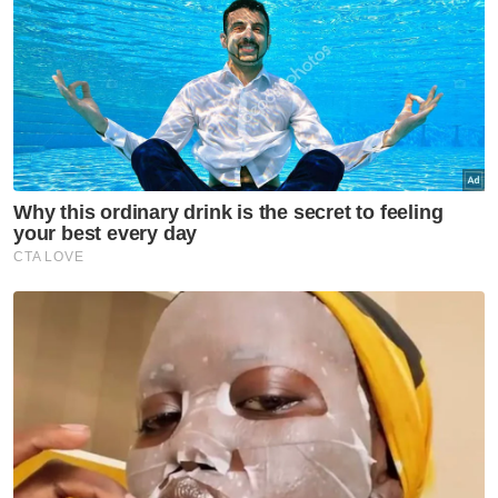
Ketiga, peningkatan skandal-skandal rasuah
dan penggubalan wang haram berprofil
tinggi di Malaysia yang melibatkan aktor-
aktor antarabangsa yang menyumbang
kepada reputasi integriti negara tercemar
dan menyebabkan usaha menangani isu ini
menjadi lebih kompleks. Beberapa skandal
integriti berprofil tinggi seperti 1MDB telah
menjejaskan usaha untuk memperbaiki
reputasi integriti negara. Pada tahun 2021,
negara dikejutkan lagi dengan skandal