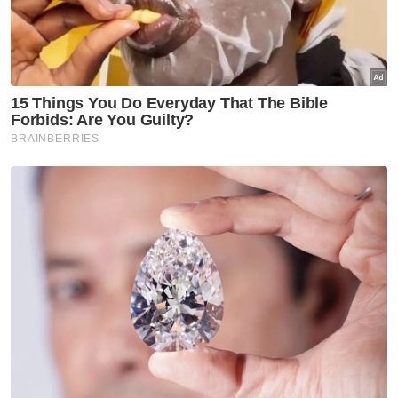
penggubahan wang haram yang dianggarkan
bernilai RM1.8 trilion dari tahun 2004 hingga
2014 oleh tokoh-tokoh kenamaan negara
yang didedahkan oleh
Pandora Papers
.
Artikel Berkaitan:
Pembentukan akhlak cerminan pemimpin masa
hadapan
Perangi korupsi, merdekakan diri daripada rasuah
Mahsuri seru rakyat Malaysia bersatu hati, hindari
rasuah
Bagi menangani cabaran, pihak kami melihat
terdapat tiga saranan yang sesuai dilakukan
dalam tempoh terdekat namun bersifat
jangka panjang. Pertama, keperluan untuk
menyemak kembali Pelan Antirasuah
Nasional dengan memastikan usaha