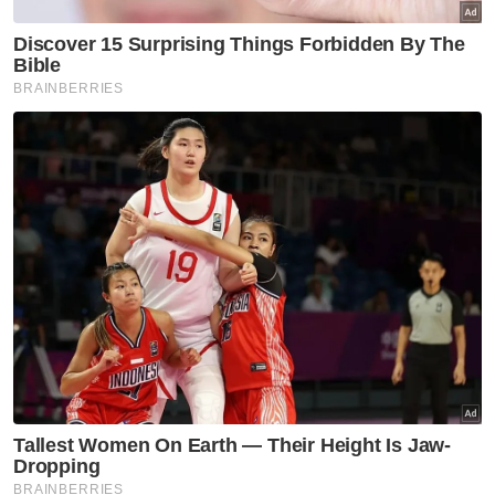
membudayakan integriti dalam masyarakat
diteruskan dengan penyelarasan yang lebih
baik.
Sokongan daripada pihak rakyat yang kukuh
amat diperlukan di samping pematuhan
integriti oleh sektor awam dan swasta.
Saranan ini turut melibatkan peranan
masyarakat awam, NGO dan parti-parti
politik melalui penekanan modal insan dalam
NACP diberikan keutamaan. Pengukuhan
kembali peranan IIM sebagai organisasi
menguruskan agenda pembudayaan integriti
di peringkat nasional dan negeri perlu
dilakukan dengan kadar segera.