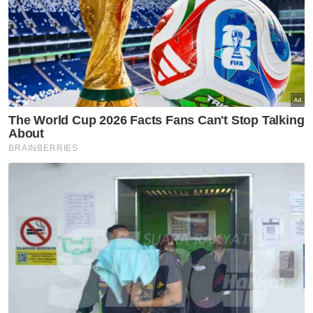
sebagai aspek utama agenda pengukuhan
integriti bersifat rentas parti politik.
Berita Telus & Tulus menerusi E-Mel setiap
hari!
Kesimpulannya, usaha membudaya dan
membangunkan integriti sebagai elemen
utuh dalam masyarakat berdepan dengan