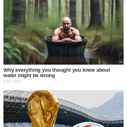
masyarakat serta menjadi pelengkap kepada
kajian indeks lain seperti dibangunkan
Transparency International.
Ketiga, mengukuhkan agenda Integriti Rentas
Politik Kepartian. Situasi politik dan pandemik
telah membawa kepada perubahan baru
dalam hubungan politik kepartian dengan
pelaksanaan MOU Transformasi dan
Kestabilan Politik yang melibatkan parti-parti
politik di Malaysia. Perkara ini juga telah
mencipta peluang baharu membina
kematangan politik kepartian dan
memulihkan imej negatif wakil rakyat dari
kaca mata rakyat. Saranan pelaksanaan Akta
Pendanaan Politik dan mengembalikan
semula Akta Perkhidmatan Parlimen dilihat