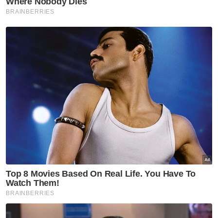
hampir serupa juga berlaku di negara seperti
Amerika Latin dan Afrika.
Kedua, kesan pandemik Covid-19 telah
menyebabkan organisasi awam dan swasta
terpaksa dengan pantas beradaptasi bagi
meneruskan kelangsungan aktiviti ekonomi
dan sosial yang menimbulkan cabaran
integriti yang besar mengenai tahap
kebertanggungjawaban majikan dan hak
kebajikan pekerja. Kadar pengangguran telah
meningkat kepada 4.8 peratus (Julai 2021)
berbanding 4.5 peratus pada Mei 2021 yang
menyumbang kepada kenaikan kadar ini
akibat daripada tekanan ekonomi yang
berlaku.