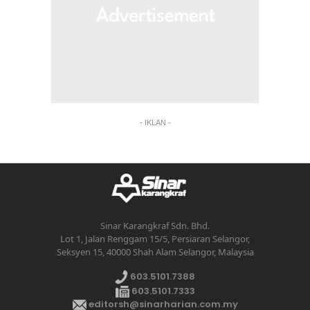
- IKLAN -
Sinar Karangkraf Sdn. Bhd.
Lot 1, Jalan Renggam 15/5, Persiaran Selangor,
Seksyen 15, 40000 Shah Alam Selangor, Malaysia
603.5101.7388
603.5101.7333
editorsh@sinarharian.com.my