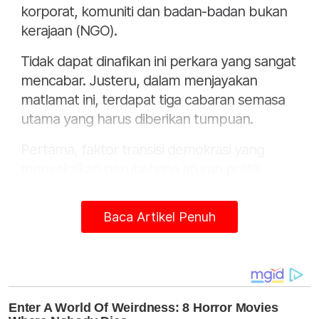
korporat, komuniti dan badan-badan bukan
kerajaan (NGO).
Tidak dapat dinafikan ini perkara yang sangat
mencabar. Justeru, dalam menjayakan
matlamat ini, terdapat tiga cabaran semasa
utama yang harus diberikan tumpuan.
Pertama, faktor transisi demokrasi yang
menyaksikan perubahana aturan politik
kepartian dan hala tuju dasar awam negara
yang memberikan impikasi besar terhadap
Baca Artikel Penuh
aspek integriti memandangkan wujudnya
dakwaan aktiviti tawaran politik dan gertakan
politik diamalkan. Situasi ini sebenarnya
bukan perkara asing bagi negara-negara
sedang membangun - malah trend yang