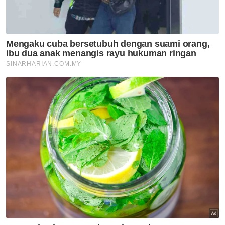
cabaran besar memandangkan integriti
sudah dijadikan agenda di peringkat nasional.
Justeru itu, semua pihak melibatkan aktor-
aktor politik dan sosial meliputi kerajaan dan
agensinya, masyarakat awam, NGO dan
parti-parti harus bekerjasama dalam
menjayakan misi nasional ini membentuk
negara dan masyarakat yang berintegriti.
NOTA:
Muhammad Ariff Asyrul Adnan, Pensyarah
Fakulti Sains Pentadbiran dan Pengajian
Polisi (FSPPP), UiTM Pahang.
Haris Zuan, Felo Penyelidik, Institut Kajian
Malaysia dan Antarabangsa (IKMAS), UKM.