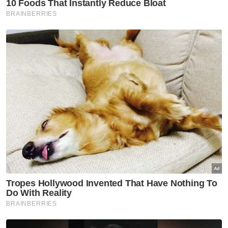
Kedua-dua penulis merupakan ahli NARATIF
Malaysia.
Artikel ini merupakan kerjasama dan
sokongan Kaukus Ahli Parlimen Muda Dewan
Rakyat.
Muat turun aplikasi Sinar Harian.
Klik di sini!
Integriti Di Malaysia
Cabaran Dan Saranan