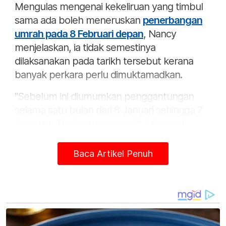
Mengulas mengenai kekeliruan yang timbul
sama ada boleh meneruskan
penerbangan
umrah pada 8 Februari depan
, Nancy
menjelaskan, ia tidak semestinya
dilaksanakan pada tarikh tersebut kerana
banyak perkara perlu dimuktamadkan.
"Sebelum ini diumumkan penggantungan
selama satu bulan dari 8 Januari sehingga 7
Februari...Tidak semestinya (8 Februari)
terbang terus, mungkin kena uruskan SOP
dan tempahan serta sebagainya.
Baca Artikel Penuh
"Saya tidak kata boleh terus terbang tetapi
ikut perkataan (yang digunakan) boleh
bermula," katanya.