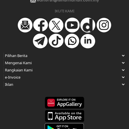
editorsh@sinarharian.com.my
IKUTI KAMI