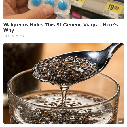
busana tradisional etnik utama Malaysia
berserta aksesori lengkap kepada Menteri
Luar Negeri, Datuk Seri Saifuddin Abdullah.
Ia akan dipamerkan di 10 pejabat kedutaan
atau Pesuruhjaya Tinggi Malaysia yang
strategik di luar negara.