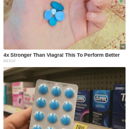
penangguhan umrah, Nancy berkata,
pihaknya sedang mengadakan sesi
perbincangan Lembaga Tabung Haji (TH)
berkaitan mekanisme pembayaran.
“Sebelum ini kita telah bincang dengan
Kementerian Kewangan (MOF) dan MOF
minta MOTAC bincang secara terperinci
dengan TH sebelum memanggil pihak
terlibat (agensi pengendali umrah),” katanya.
Artikel Berkaitan:
KKM umum SOP baharu Covid-19
Perlu ada garis panduan daki Gunung Everest
SOP baharu sewaan Istana Budaya berjaya atasi
hutang tertunggak
Pada majlis itu, Nancy menyerahkan lima set