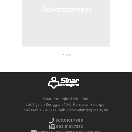
- IKLAN -
Sinar Karangkraf Sdn. Bhd.
Lot 1, Jalan Renggam 15/5, Persiaran Selangor,
Seksyen 15, 40000 Shah Alam Selangor, Malaysia
603.5101.7388
603.5101.7333