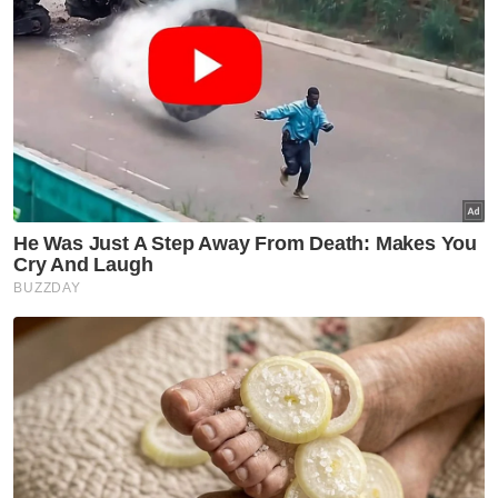
kerjasama pertahanan -
Mohamed Khaled
Nasional
Isu zakat TH perlu difahami
dalam konteks syariah - Mufti
Pahang
Nasional
MGB sempurnakan majlis 'roof
topping' Pangsapuri Saujana
Indah