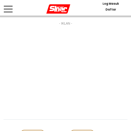
Log Masuk
Daftar
- IKLAN -