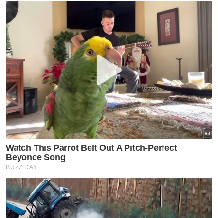
Penerbangan Umrah
Nancy Shukri
Artikel Disyorkan
Nasional
Anwar arah siasatan
menyeluruh kejadian anggota
polis maut di Beaufort
Nasional
Malaysia, Vietnam perkukuh