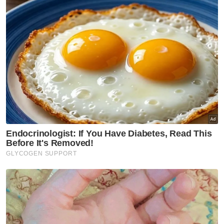
Nancy pada Rabu mengumumkan kabinet
bersetuju memutuskan untuk membenarkan
semula ibadah umrah bermula 8 Februari
depan.
Sementara itu, ditanya mengenai bayaran
tuntutan jemaah yang terkesan akibat