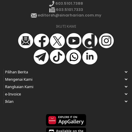
603.5101.7388
603.5101.7333
editorsh@sinarharian.com.my
IKUTI KAMI