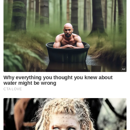
"Buktikan kepada rakyat Johor tindakan
muafakat kita. Tidak mustahil muafakat ini
dapat menumbangkan BN sekali lagi,"
katanya.
Artikel Berkaitan:
PRK: Dewan Jubli Intan Sultan Ibrahim Johor Bahru,
Muar lokasi PPC
PRN: Senarai calon Perikatan Nasional di Selangor
Pembinaan RTS Link Johor Bahru-Singapura capai