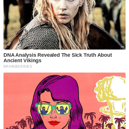
36 peratus
Muat turun aplikasi Sinar Harian.
Klik di sini!
Bersatu Johor Bahru
PRN Johor
Razrul Anwar
Artikel Disyorkan