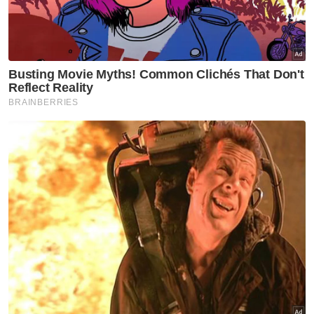
PRN Johor
BN tampil calon miliki kekuatan
tersendiri: Nur Jazlan
PRN Johor
Pilih calon yang bekerja, bukan
yang banyak cakap
PRN Johor
'UMNO perlu bijak selesaikan
isu cadangan MB Johor selain
Hasni'
PRN Johor
Hasni cadang pilih orang muda
pimpin Johor