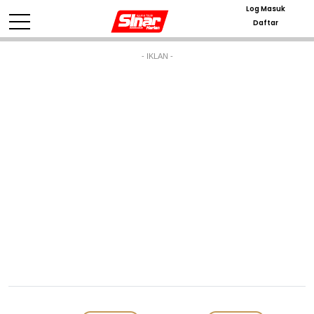
Log Masuk
Daftar
- IKLAN -