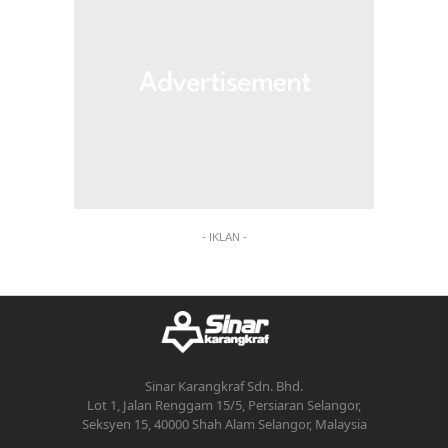
- IKLAN -
Sinar Karangkraf Sdn. Bhd.
Lot 1, Jalan Renggam 15/5, Persiaran Selangor,
Seksyen 15, 40000 Shah Alam Selangor, Malaysia