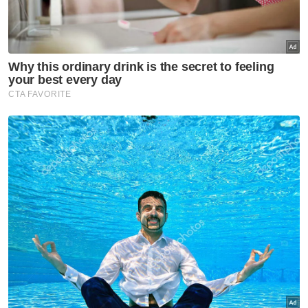
Muat turun aplikasi Sinar Harian.
Klik di sini!
Felda
Peneroka Felda