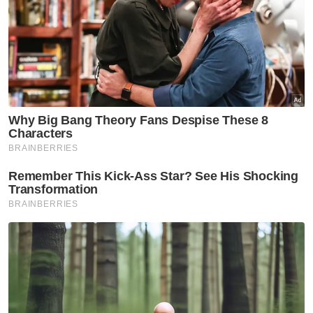
Muhyiddin Yassin mengumumkan kerajaan
secara dasar bersetuju melupuskan
sebahagian pinjaman peneroka Felda
berjumlah RM8.3 bilion sebagai inisiatif
penjanaan semula organisasi berusia 65
tahun itu.- Bernama
Artikel Berkaitan:
Warga asing terus monopoli luar Pasar Borong Kuala
Lumpur
Tiada lagi keluhan gangguan air di Selangor dan
Kuala Lumpur
Kriket wanita ulangi memori Kuala Lumpur 2017