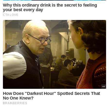
Artikel Disyorkan
Nasional
Harap pengumuman PM fokus
tiga komponen utama
melibatkan struktur ATM -
Menteri Pertahanan
Nasional
Tindakan sita kontena muatan
ke Israel bukti ketegasan
Malaysia - Anwar
Nasional
JMD 2026 perkasa rakyat ke
arah negara AI