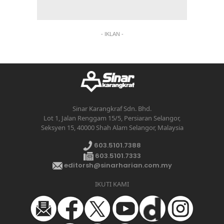
- IKLAN -
Sinar Karangkraf Sdn. Bhd.
Lot 1, Jalan Renggam 15/5, Persiaran Selangor,
Seksyen 15, 40000 Shah Alam Selangor, Malaysia
603.5101.7388
603.5101.7333
editorsh@sinarharian.com.my
IKUTI KAMI