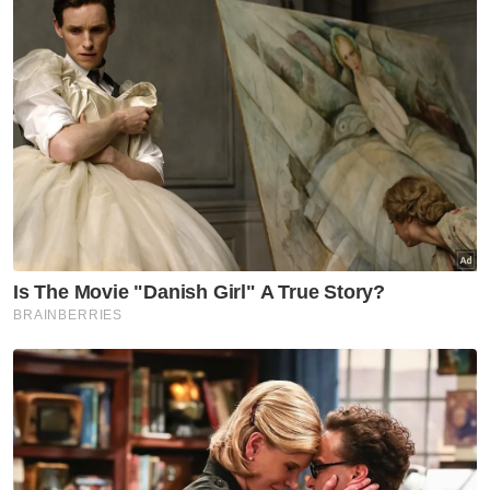
Menurut kenyataan itu, inisiatif tersebut
secara langsung akan memberi manfaat
kepada warga peneroka terutama dari segi
pendapatan.
Kenyataan tersebut juga memaklumkan
pengurusan di peringkat wilayah dan
rancangan itu siap siaga membantu warga
peneroka yang mempunyai kekeliruan
dengan peneroka boleh menghubungi di
laman sesawang aduan Felda di
felda.spab.gov.my atau aplikasi WhatsApp
012-2594 214.
Pada 7 Julai lepas, Perdana Menteri Tan Sri