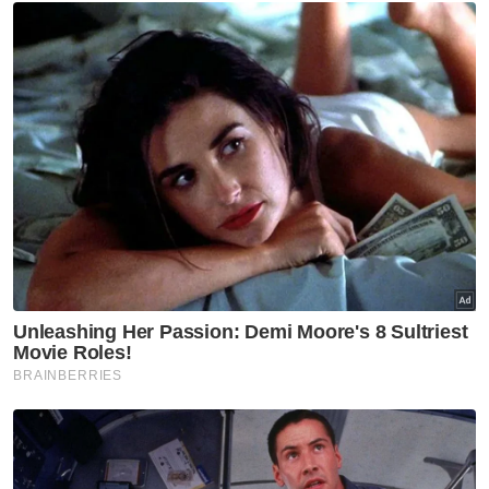
Nasional
Isu import udang Thailand
dijangka selesai pertengahan
bulan ini – Mohamad Sabu