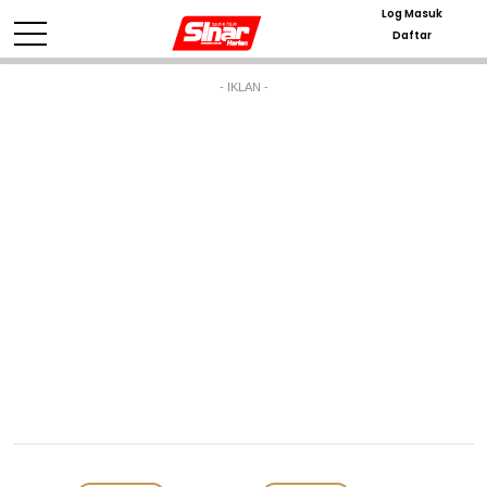
Log Masuk
Daftar
- IKLAN -