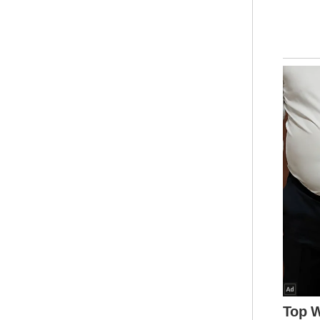
kes
ter
Sem
Wha
dic
put