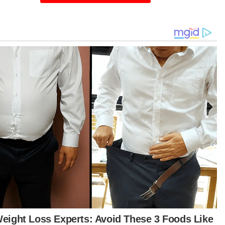
ahihan sesuatu maklumat dengan pihak polis
lebih dahulu," katanya.
alam, tular di laman sosial dan aplikasi
tsApp bahawa seorang kanak-kanak cuba
ulik oleh penjenayah yang menaiki dua buah van
ih bercermin gelap di Kampung Banggol