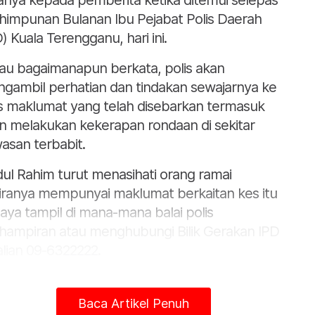
anya kepada pemberita ketika ditemui selepas
himpunan Bulanan Ibu Pejabat Polis Daerah
D) Kuala Terengganu, hari ini.
iau bagaimanapun berkata, polis akan
gambil perhatian dan tindakan sewajarnya ke
s maklumat yang telah disebarkan termasuk
n melakukan kekerapan rondaan di sekitar
asan terbabit.
ul Rahim turut menasihati orang ramai
iranya mempunyai maklumat berkaitan kes itu
aya tampil di mana-mana balai polis
hampiran atau menghubungi Bilik Gerakan IPD
talian 09-6322222.
ta juga berharap orang ramai menghentikan
yebaran berita tular itu, sebaliknya memeriksa
Baca Artikel Penuh