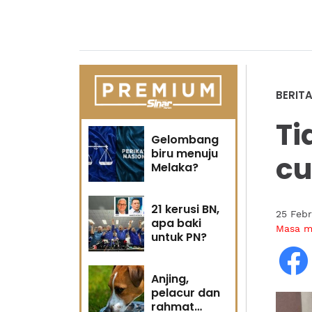
BERIT
Ti
Gelombang
biru menuju
cu
Melaka?
21 kerusi BN,
25 Febr
apa baki
Masa 
untuk PN?
Anjing,
pelacur dan
rahmat