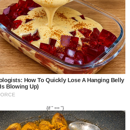
Artikel Disyorkan
Jenayah
Pencuri nekad tolak lembu dari
kereta selepas dikejar penduduk
NIK AMIRULMUMIN NIK MIN
01 Dec 2025 03:50pm
Jenayah
Sindiket Aceh 'kuasai' perairan
Selangor
MUHAMMAD AMINNURALIFF
MOHD ZOKI
22 Nov 2025 08:00am
Jenayah