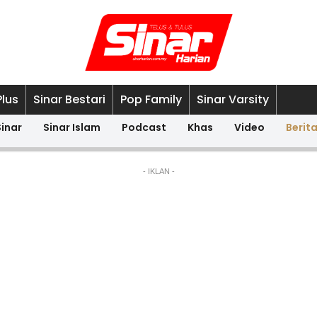
Plus
Sinar Bestari
Pop Family
Sinar Varsity
Sinar
Sinar Islam
Podcast
Khas
Video
Berit
- IKLAN -