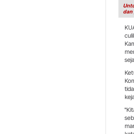
Untu
dan
KUA
cul
Kam
men
sej
Ket
Kom
tid
kej
"Ki
seb
man