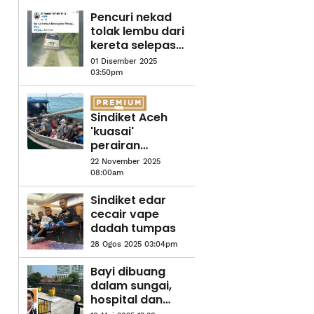
Pencuri nekad
tolak lembu dari
kereta selepas
dikejar
01 Disember 2025
penduduk
03:50pm
Sindiket Aceh
'kuasai'
perairan
Selangor
22 November 2025
08:00am
Sindiket edar
cecair vape
dadah tumpas
28 Ogos 2025 03:04pm
Bayi dibuang
dalam sungai,
hospital dan
klinik swasta