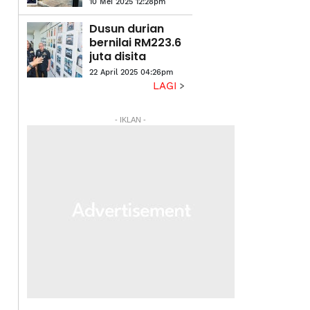
10 Mei 2025 12:28pm
akan diperiksa
Dusun durian
bernilai RM223.6
juta disita
22 April 2025 04:26pm
LAGI
- IKLAN -