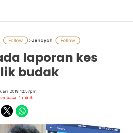
A
>
Jenayah
ada laporan kes
lik budak
uari 2019 12:57pm
membaca:
1
minit