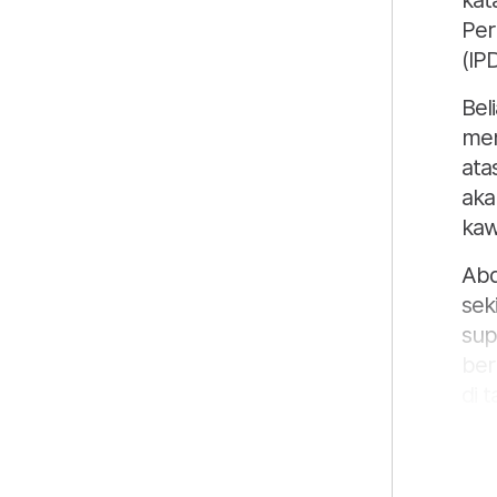
kat
Per
(IP
Bel
men
ata
aka
kaw
Abd
sek
sup
ber
di 
"Ki
pen