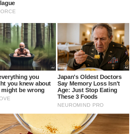
dong, Manir, di sini.
tikel Berkaitan:
Terengganu sedia main peranan kes cabar undang-
undang syariah Kelantan
Kanak-kanak sembilan tahun kes termuda lahir anak
luar nikah
Kanak-kanak lumpuh akibat kecuaian hospital menang
saman RM5 juta
t turun aplikasi Sinar Harian.
Klik di sini!
k Budak