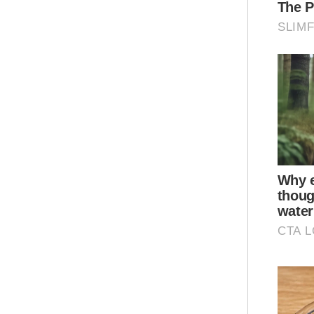
Pera
Ar
Mua
Culi