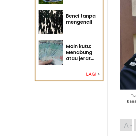
Tuhan
Benci tanpa
mengenali
Main kutu:
Menabung
atau jerat
diri?
LAGI
Tu
kana
A