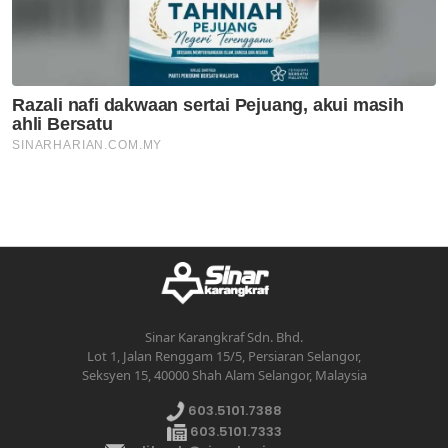
Sinar Karangkraf Sdn. Bhd.
Lot 1, Jalan Renggam 15/5, Persiaran Selangor,
Seksyen 15, 40000 Shah Alam Selangor, Malaysia
603.5101.7388
603.5101.7333