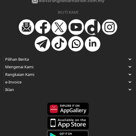
editorsh@sinarharian.com.my
IKUTI KAMI