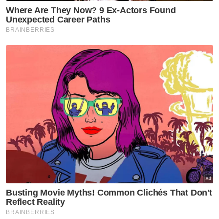
Terdapat juga produk insurans yang
menawarkan caj premium rendah yang lebih
bersesuaian dengan kemampuan kewangan
kini.
Tambahan, Persatuan Insurans Hayat
Malaysia (LIAM) dan Persatuan Takaful
Malaysia (MTA) mengumumkan pada 22 Jun
2021 bahawa semua penginsurans hayat dan
pengendali takaful keluarga telah
melanjutkan Program Bantuan Covid-19 bagi
penangguhan pembayaran premium dan
sumbangan takaful dan langkah-langkah
bantuan tambahan sehingga 31 Disember
2021 untuk pemegang polisi atau sijil yang
terjejas dari segi kewangan akibat pandemik.