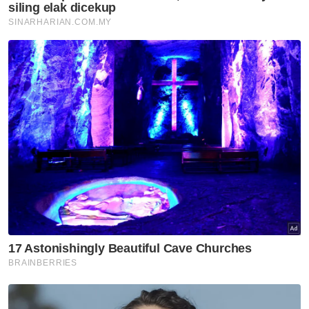
Untuk pengiraan perlindungan, serta
maklumat lanjut berkaitan skop dan had-had
perlindungan Sistem Perlindungan Manfaat
Takaful dan Insurans, anda boleh layari laman
sesawang www.pidm.gov.my/TIPS-BM.
* Ivlynn Yap ialah Pengurus Besar,
Komunikasi dan Perhubungan Awam,
Perbadanan Insurans Deposit Malaysia
(PIDM)
Muat turun aplikasi Sinar Harian.
Klik di sini!
Takaful
Insurans