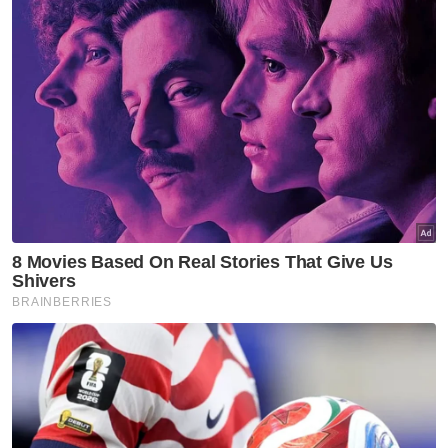
Jika anda sudah memiliki sijil takaful atau
polisi insurans, syabas! Anda adalah seorang
pengguna kewangan berhemah dan nyata
sekali perjalanan kewangan dalam kawalan
anda!
Artikel Berkaitan:
Jumlah kes Covid-19 menurun 9.9 peratus
Kedah catat peningkatan 76.7 peratus kes Covid-19
353 kes Covid-19 varian XBB dilaporkan di Johor
Selain mengenali produk takaful atau
insurans anda, anda juga perlu tahu tentang
perlindungan yang disediakan oleh
Perbadanan Insurans Deposit Malaysia
(PIDM) untuk pemilik sijil takaful dan polisi
insurans.