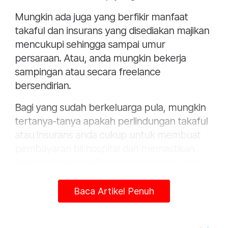
Mungkin ada juga yang berfikir manfaat
takaful dan insurans yang disediakan majikan
mencukupi sehingga sampai umur
persaraan. Atau, anda mungkin bekerja
sampingan atau secara freelance
bersendirian.
Bagi yang sudah berkeluarga pula, mungkin
tertanya-tanya apakah perlindungan takaful
atau insurans anda cukup untuk membuat
pembayaran bil hospital dan memastikan
kelangsungan kualiti hidup anak-anak yang
masih bergantung kepada anda dan
pasangan?
Baca Artikel Penuh
Kita juga perlu beringat bahawa situasi yang
tidak diduga dan di luar kawalan boleh