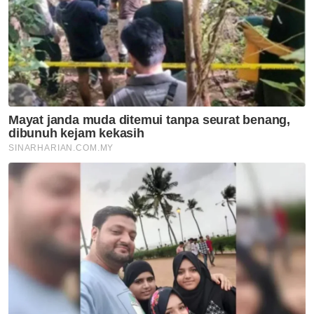
Pendapat
Reformasi perlindungan saksi:
Komitmen kerajaan
memperkukuh sistem keadilan
jenayah