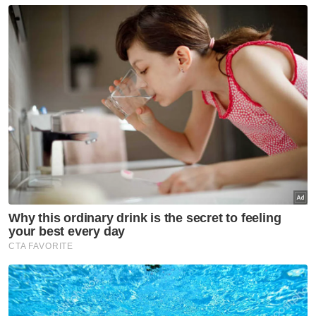
Persatuan Insurans Am Malaysia (PIAM) juga
membuat pengumuman bahawa semua
penanggung insurans am akan terus
menawarkan langkah-langkah bantuan
tambahan kepada pemegang polisi yang
terjejas akibat pandemik sehingga 31
Disember 2021.
LIAM pada bulan Mac tahun ini melaporkan
bahawa kadar ketegaran atau persistency
pemilik polisi tidak terjejas oleh pandemik
malah bertambah daripada 94.5 peratus
pada tahun 2019 ke 95.6 peratus pada tahun
2020.
Bilangan pemilik polisi yang tidak meneruskan
perlindungan insurans pada tahun 2020 juga