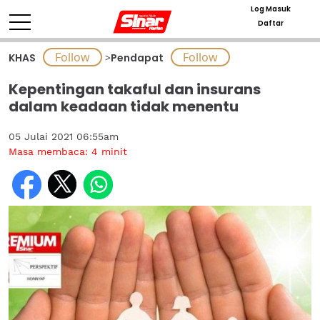
Log Masuk
Daftar
KHAS
>
Pendapat
Kepentingan takaful dan insurans
dalam keadaan tidak menentu
05 Julai 2021 06:55am
Masa membaca:
4
minit