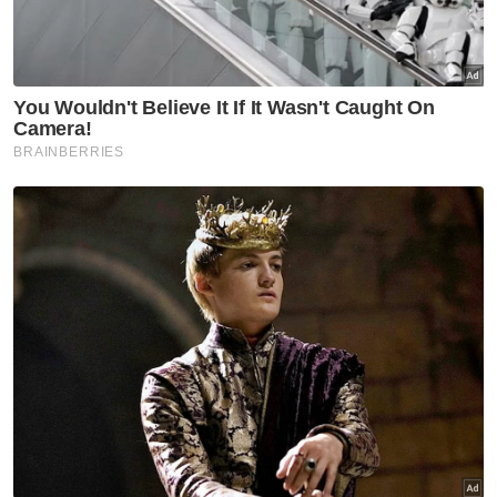
Ketahuilah sekiranya anda melakukan
penyerahan sekarang, anda akan dikenakan
caj premium yang lebih tinggi apabila anda
ingin membeli produk takaful atau insurans
dengan manfaat serupa pada umur yang
lebih lanjut.
Sebagai alternatif, anda boleh berbincang
dengan pengendali takaful atau syarikat
insurans tentang opsyen untuk meneruskan
perlindungan takaful atau insurans anda.
Sebagai contoh, anda mungkin boleh
mengurangkan bayaran premium tetapi ini
juga akan mengurangkan manfaat
perlindungan yang diberikan.