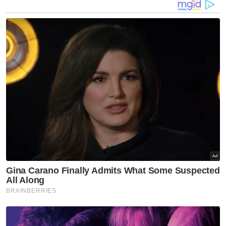
berlaku kepada sesiapa sahaja dan pada bila-
bila masa. Apa yang dalam kawalan kita ialah
bagaimana kita bersedia untuk menghadapi
situasi-situasi tersebut.
Apabila anda memiliki sijil takaful atau polisi
insurans, perlindungan tersebut akan
membantu kita untuk membayar, sama ada
sepenuhnya atau sebahagian daripada bil
hospital pada waktu kecemasan.
Manfaat ini sangat membantu dalam situasi
di mana dana kecemasan kita tidak
mencukupi. Dan jika berlaku musibah
kematian, manfaat insurans dan takaful anda
akan menanggung waris anda dan
memastikan hidup mereka dapat diteruskan.