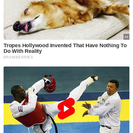
PIDM, menurut mandat yang diberikan di
bawah Akta Perbadanan Insurans Deposit
Malaysia, melindungi manfaat takaful dan
insurans anda sehingga RM500,000 di bawah
Sistem Perlindungan Manfaat Takaful dan
Insurans.
Sekiranya pengendali takaful atau syarikat
insurans menjadi muflis, PIDM akan
memastikan manfaat takaful dan insurans
anda dapat diteruskan walaupun pengendali
takaful atau syarikat insurans anda sudah
tidak dapat memenuhi tuntutan takaful atau
insurans anda.
Perlindungan PIDM diberikan secara