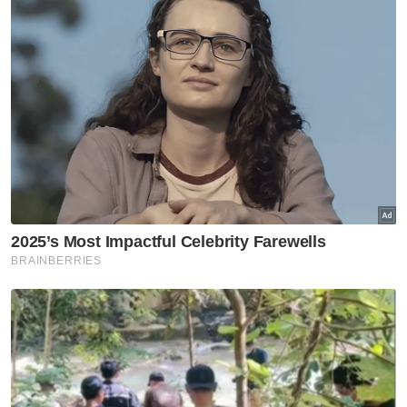
Artikel Disyorkan
Pendapat
80 tahun MIC: Mengimbangi
legasi, membina relevansi
Pendapat
Pusaka jadi rebutan, waris jadi
lawan
Pendapat
Melaka bakal menjadi ujian
penting terhadap dinamika
kerjasama BN-PN