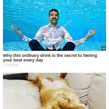
merupakan yang terendah dalam tempoh
lima tahun yang terdekat.
Laporan seperti ini amat menggalakkan
kerana ia menunjukkan bahawa pemegang
polisi insurans sedar akan kepentingan
meneruskan perlindungan insurans dalam
keadaan tidak menentu seperti ini.
Manfaat
Dalam persekitaran yang penuh dengan
ketidaktentuan ini, sangatlah membantu jika
anda mengetahui opsyen yang ada supaya
anda dapat membuat pilihan kewangan yang
bijak. Kita mungkin tidak dapat mengawal
persekitaran kita, tapi kita pasti boleh
mengawal reaksi kita dalam apa jua keadaan.