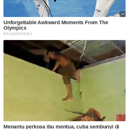
automatik dan tidak memerlukan sebarang
permohonan serta pembayaran.
Antara manfaat takaful dan insurans yang
dilindungi oleh PIDM termasuklah manfaat
kematian, hilang upaya kekal dan
pendapatan hilang upaya, penyakit kritikal,
perbelanjaan kos rawatan/perubatan,
kehilangan atau kerosakan harta benda, nilai
serahan, dan nilai matang.
Namun, ingin diberi pencerahan bahawa
perlindungan PIDM tidak termasuk manfaat
kematangan, serahan dan pendapatan yang
dibayar daripada bahagian unit sijil takaful dan
polisi insurans yang berkaitan pelaburan
(investment linked).