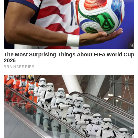
Perkara terakhir yang patut anda fikirkan
ialah untuk menyerah balik sijil takaful atau
polisi insurans sekiranya anda mengalami
masalah kewangan berikutan pandemik
Covid-19.
Produk
Berita Telus & Tulus menerusi E-Mel setiap
hari!