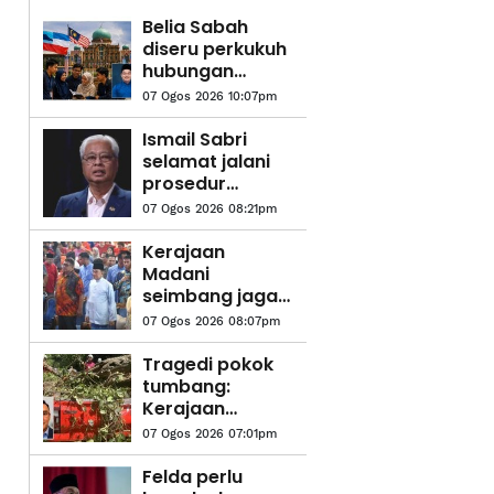
Belia Sabah
diseru perkukuh
hubungan
dengan
07 Ogos 2026 10:07pm
Putrajaya
Ismail Sabri
selamat jalani
prosedur
pasang alat
07 Ogos 2026 08:21pm
perentak
jantung
Kerajaan
Madani
seimbang jaga
kepentingan
07 Ogos 2026 08:07pm
semua kaum,
aliran
Tragedi pokok
pendidikan - PM
tumbang:
Kerajaan
disaran
07 Ogos 2026 07:01pm
wujudkan zon
bebas pokok di
Felda perlu