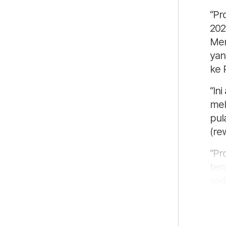
“Pr
202
Mem
yan
ke 
“In
mel
pul
(re
“Pr
ter
sed
pem
Bel