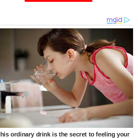
gram e-Belia menerusi perkongsian Facebook
teri Kewangan, Senator Tengku Datuk Seri
rul Tengku Abdul Aziz pada Selasa.
ir sama Tengku Zafrul; Menteri Pengajian
ggi, Datuk Seri Dr Noraini Ahmad; Menteri Belia
 Sukan, Datuk Seri Reezal Merican Naina