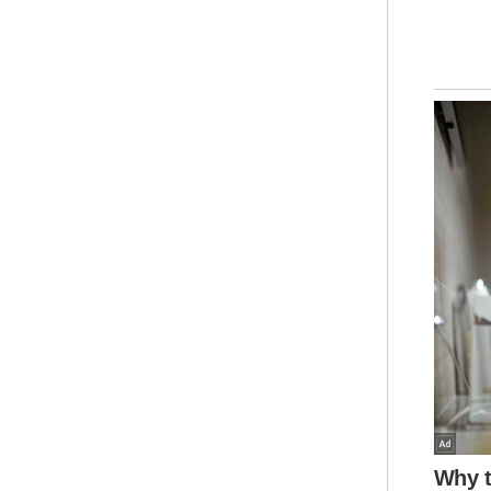
Pro
Men
Zaf
Had
Tin
dan