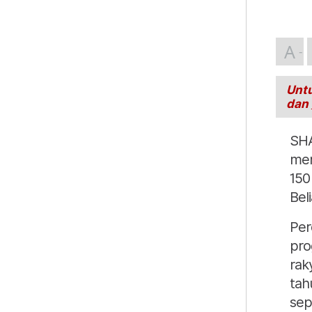
A
Untu
dan
SHA
men
150
Beli
Per
pro
rak
tah
sep