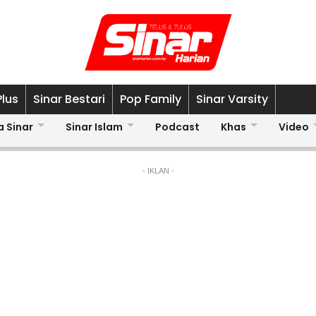
Plus
Sinar Bestari
Pop Family
Sinar Varsity
a Sinar
Sinar Islam
Podcast
Khas
Video
- IKLAN -