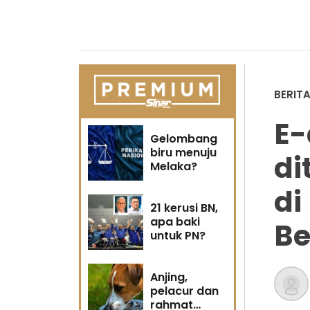
BERIT
E
Gelombang
biru menuju
di
Melaka?
di
21 kerusi BN,
apa baki
Be
untuk PN?
Anjing,
pelacur dan
rahmat