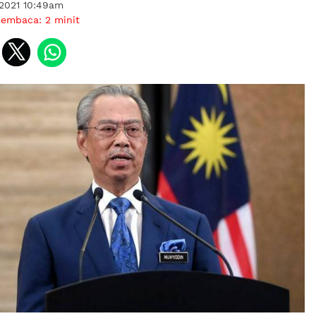
 2021 10:49am
membaca:
2
minit