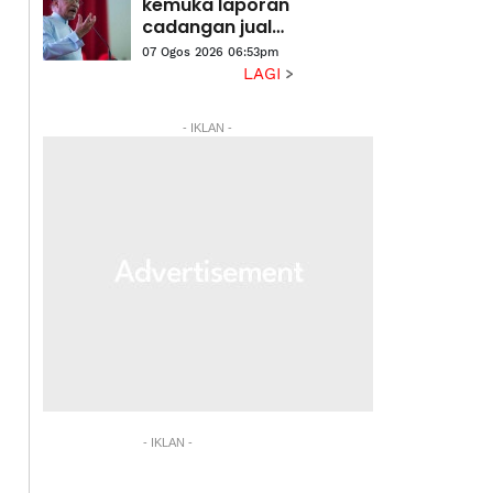
laluan berisiko
kemuka laporan
cadangan jual
aset di bawah
07 Ogos 2026 06:53pm
nilai belian -
LAGI
Anwar
- IKLAN -
- IKLAN -