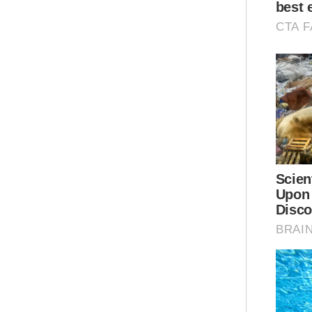
Mer
Dan
Kha
Go 
Eks
Dal
gol
dal
di 
Bel
Tel
Mal
digi
Ar