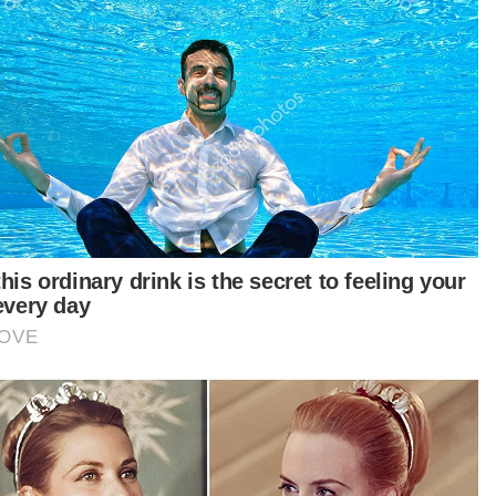
Shah Alam dilanda banjir kilat
[VIDEO] Kerajaan setuju tawar kredit e-tunai RM100
kepada rakyat
rga digital ialah golongan muda yang berumur
ara 15 hingga 24 tahun, yang menggunakan
ernet secara aktif sekurang-kurangnya 5 tahun.