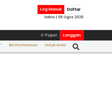
Log Masuk
Daftar
Sabtu | 08 Ogos 2026
E-Paper
Langgan
Berita Premium
Untuk Anda