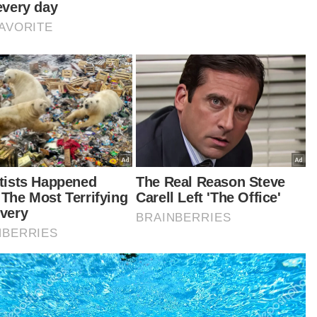
ican; Ketua Pengarah Eksekutif BigPay, Salim
ani; Ketua Pengarah Eksekutif Boost, Mohd
iril Abdullah; Ketua Pengarah Eksekutif Touch n
E-Wallet, Ignatius Ong dan Ketua Pengarah
ekutif Shopee Pay, Alain Yee.
am pada itu, Muhyiddin turut menyifatkan
ongan belia sebagai penggerak utama usaha
am memacu dan menjayakan usaha pendigitalan
negara.
iau berkata, ia berikutan Kesatuan
ekomunikasi Antarabangsa (ITU) meletakkan
aysia sebagai negara yang mempunyai warga
tal tertinggi di dunia.
tikel Berkaitan:
Pesawat dilapor terhempas di Elmina Shah Alam