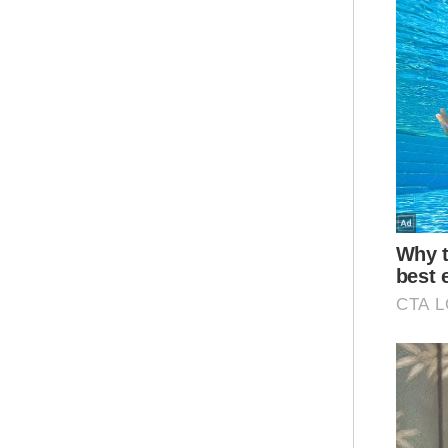
“Wa
ant
int