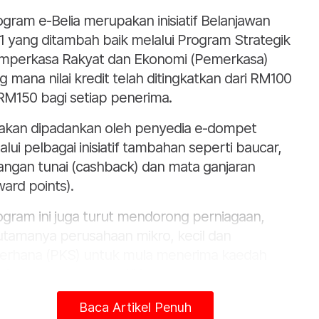
ogram e-Belia merupakan inisiatif Belanjawan
1 yang ditambah baik melalui Program Strategik
perkasa Rakyat dan Ekonomi (Pemerkasa)
g mana nilai kredit telah ditingkatkan dari RM100
RM150 bagi setiap penerima.
i akan dipadankan oleh penyedia e-dompet
alui pelbagai inisiatif tambahan seperti baucar,
angan tunai (cashback) dan mata ganjaran
ward points).
ogram ini juga turut mendorong perniagaan,
utamanya perusahaan mikro, kecil dan
erhana (PKS) untuk mula menerima kaedah
bayaran tanpa tunai,” katanya.
ia berkata demikian pada Majlis Pelancaran
Baca Artikel Penuh