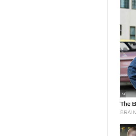
"Se
man
kem
sem
Kis
foto
Mua