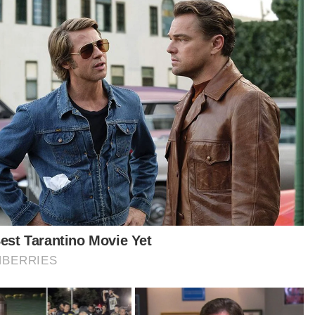
Berita Telus & Tulus menerusi
E-Mel setiap hari!
masa membawa pulang ke kampung, kakak
gsa beritahu adiknya alami penyakit
urungan dan pernah menjalani rawatan selama
bilan bulan di hospital," jelasnya.
ah Dedik mendapat perhatian netizen setelah
 dia terapung di laut tular di laman sosial.
t turun aplikasi Sinar Harian.
Klik di sini!