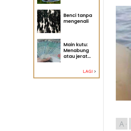
Tuhan
Benci tanpa
mengenali
Main kutu:
Menabung
atau jerat
diri?
LAGI
A