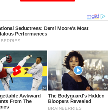
elum ini, Dedik tinggal bersama abangnya di
pung Gunung Bahagia Balikpapan Selatan.
ikutan tidak bekerja, Dedik keluar dari rumah itu
 mahu pulang ke kampung.
rana tiada duit, dia terpaksa menggunakan
ampung untuk sampai ke kampung.
tikel Berkaitan:
Nahas Elmina: Suami pesan kebumikan di kampung
halaman
Lelaki sanggup ulang-alik 300km rogol remaja ditahan
Mahu seronok sanggup gadai nyawa seludup syabu
dah tiga jam terapung, bersyukur dia selamat