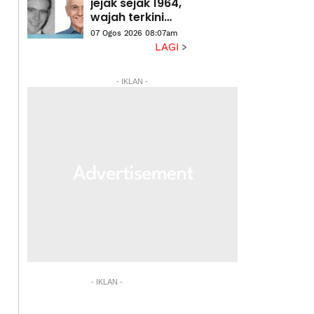
jejak sejak 1964,
wajah terkini
pemandu bas
07 Ogos 2026 08:07am
didedah
LAGI
- IKLAN -
- IKLAN -