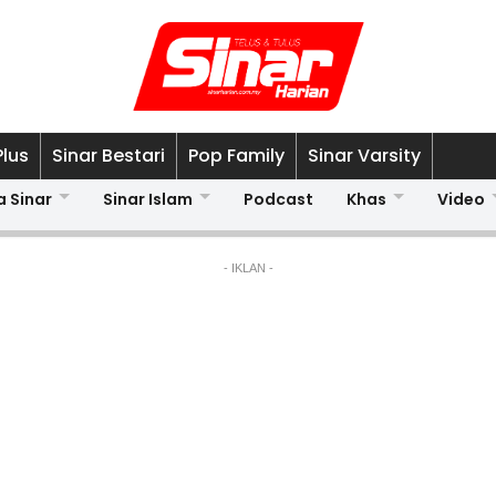
Plus
Sinar Bestari
Pop Family
Sinar Varsity
a Sinar
Sinar Islam
Podcast
Khas
Video
- IKLAN -