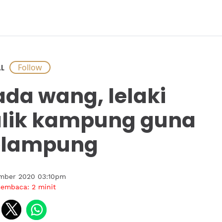
L
ada wang, lelaki
lik kampung guna
elampung
ember 2020 03:10pm
membaca:
2
minit