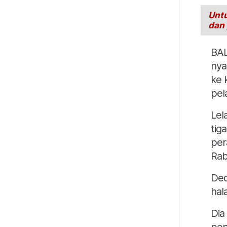
Untu
dan
BAL
nya
ke 
pel
Lel
tig
per
Rab
Ded
hal
Dia