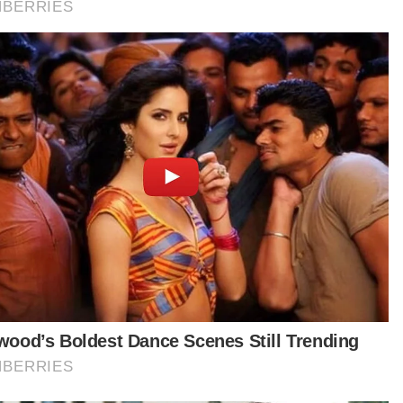
 tidak terapung jauh," kata Retno.
ika ditemui, Dedik tidak mengalami kecederaan.
urut Retno, lelaki berkenaan memiliki rekod
ihatan penyakit kemurungan.