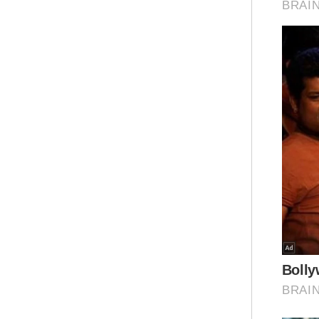
dan
Ket
Men
kes