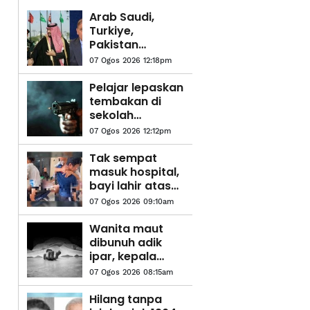
Arab Saudi,
Turkiye,
Pakistan
dijangka
07 Ogos 2026 12:18pm
meterai
pakatan
Pelajar lepaskan
pertahanan
tembakan di
bersama
sekolah
Thailand,
07 Ogos 2026 12:12pm
beberapa
individu maut
Tak sempat
masuk hospital,
bayi lahir atas
motosikal
07 Ogos 2026 09:10am
Wanita maut
dibunuh adik
ipar, kepala
dipenggal dan
07 Ogos 2026 08:15am
digantung atas
pokok
Hilang tanpa