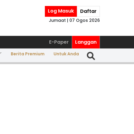
Log Masuk
Daftar
Jumaat | 07 Ogos 2026
E-Paper
Langgan
Berita Premium
Untuk Anda