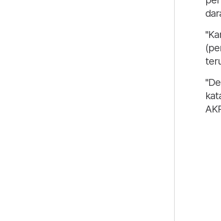
pen
dar
"Ka
(pe
ter
"De
kat
AKP