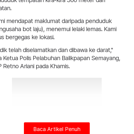
duduk tempatan kira-kira 300 meter dari
atan.
mi mendapat maklumat daripada penduduk
ngusaha bot laju), menemui lelaki lemas. Kami
us bergegas ke lokasi.
dik telah diselamatkan dan dibawa ke darat,"
a Ketua Polis Pelabuhan Balikpapan Semayang,
 Retno Ariani pada Khamis.
Baca Artikel Penuh