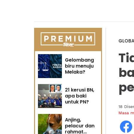
GLOBA
Ti
Gelombang
biru menuju
ba
Melaka?
p
21 kerusi BN,
apa baki
untuk PN?
18 Dis
Masa 
Anjing,
pelacur dan
rahmat