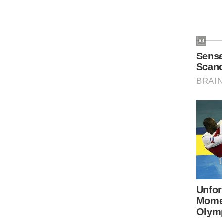
Seb
kam
Ber
dan
"Ke
pel
Ar
"Su