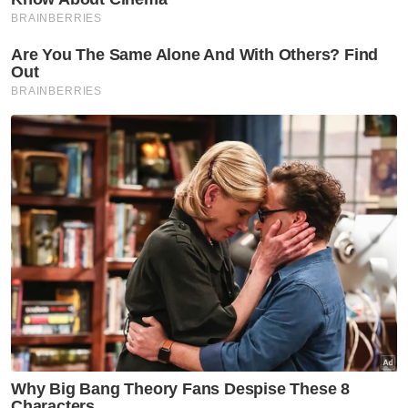
VPoints:
0
Masuk | Daftar
Kemalangan Maut
Penunggang Maut
Artikel Disyorkan
Tragedi
Insiden timpa Faisal Halim
dapat perhatian Tengku Muda
Pahang
Tragedi