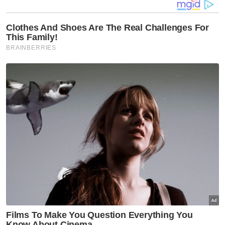
lapan kenderaan
Penunggang motosikal maut kemalangan
Muat turun aplikasi Sinar Harian.
Klik di sini!
Jawab soalan kaji selidik dan
dapatkan
×
baucar tunai.
Di manakah anda tinggal?
Johor
K. Lumpur
Kedah
Kelantan
Labuan
Melaka
N. Sembilan
Pahang
P. Pinang
Perak
Perlis
Putrajaya
Sabah
Sarawak
Selangor
Terengganu