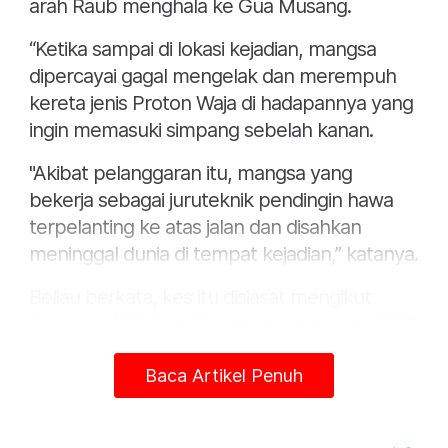
arah Raub menghala ke Gua Musang.
“Ketika sampai di lokasi kejadian, mangsa
dipercayai gagal mengelak dan merempuh
kereta jenis Proton Waja di hadapannya yang
ingin memasuki simpang sebelah kanan.
"Akibat pelanggaran itu, mangsa yang
bekerja sebagai juruteknik pendingin hawa
terpelanting ke atas jalan dan disahkan
meninggal dunia di tempat kejadian,” katanya.
Beliau berkata, kes itu disiasat mengikut
Seksyen 41(1) Akta Pengangkutan Jalan 1987.
Artikel Berkaitan:
Baca Artikel Penuh
Nahas Elmina: Pemandu lori cuba selamatkan
penunggang motosikal guna pemadam api
Penunggang motosikal maut, empat cedera nahas