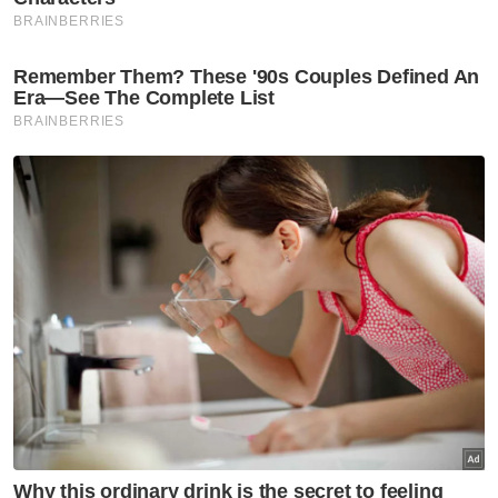
Seorang dikhuatiri lemas, tiga
selamat
Tragedi
'Anak saya masih di kawasan
tempat dia jatuh'
Tragedi
Peneroka maut dihempap
jengkaut