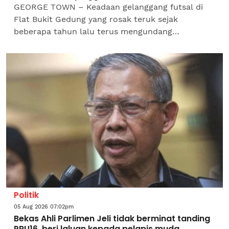
GEORGE TOWN – Keadaan gelanggang futsal di
Flat Bukit Gedung yang rosak teruk sejak
beberapa tahun lalu terus mengundang
kebimbangan penduduk apabila kemudahan
riadah itu masih gagal dibaik pulih...
Politik
05 Aug 2026 07:02pm
Bekas Ahli Parlimen Jeli tidak berminat tanding
PRU16, beri laluan kepada pelapis muda