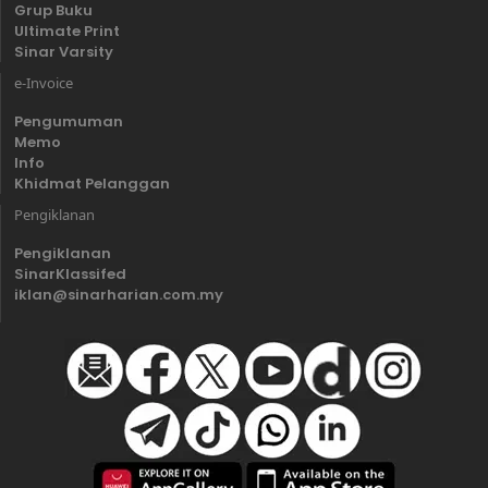
Grup Buku
Ultimate Print
Sinar Varsity
e-Invoice
Pengumuman
Memo
Info
Khidmat Pelanggan
Pengiklanan
Pengiklanan
SinarKlassifed
iklan@sinarharian.com.my