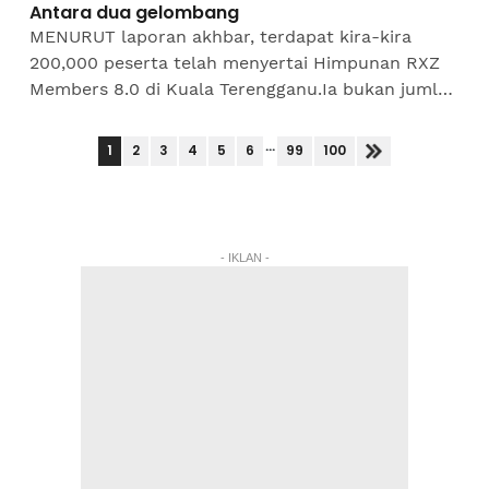
Antara dua gelombang
MENURUT laporan akhbar, terdapat kira-kira
200,000 peserta telah menyertai Himpunan RXZ
Members 8.0 di Kuala Terengganu.Ia bukan jumlah
yang kecil. Walaupun saya bukanlah pesertanya,
tetapi kebetulan...
...
1
2
3
4
5
6
99
100
- IKLAN -