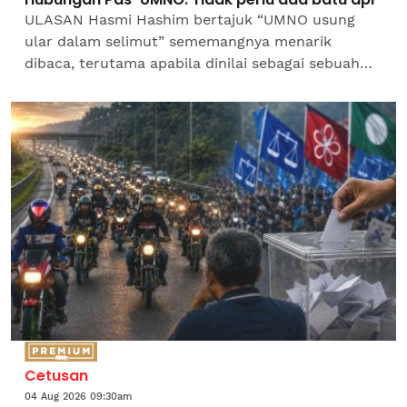
ULASAN Hasmi Hashim bertajuk “UMNO usung
ular dalam selimut” sememangnya menarik
dibaca, terutama apabila dinilai sebagai sebuah
karya polemik oleh seorang seniman dalam
bidang seni lukis, lirik...
Cetusan
04 Aug 2026 09:30am