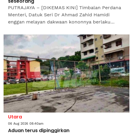
seseorang'
PUTRAJAYA – [DIKEMAS KINI] Timbalan Perdana
Menteri, Datuk Seri Dr Ahmad Zahid Hamidi
enggan melayan dakwaan kononnya berlaku
campur tangan pihak luar dalam pemilihan
Menteri Besar Negeri Sembilan,...
Utara
06 Aug 2026 08:40am
Aduan terus dipinggirkan