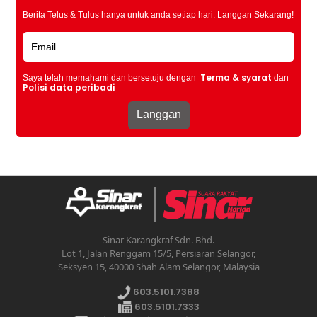
Berita Telus & Tulus hanya untuk anda setiap hari. Langgan Sekarang!
Terma & syarat
Saya telah memahami dan bersetuju dengan
dan
Polisi data peribadi
Sinar Karangkraf Sdn. Bhd.
Lot 1, Jalan Renggam 15/5, Persiaran Selangor,
Seksyen 15, 40000 Shah Alam Selangor, Malaysia
603.5101.7388
603.5101.7333