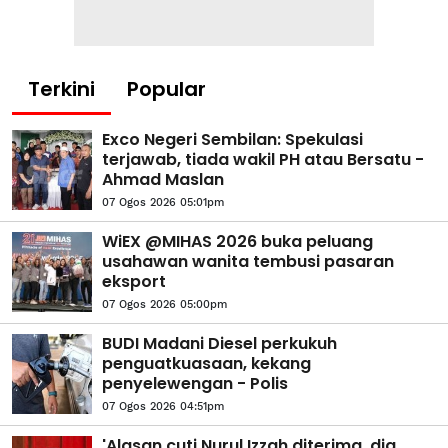
Terkini
Popular
Exco Negeri Sembilan: Spekulasi
terjawab, tiada wakil PH atau Bersatu -
Ahmad Maslan
07 Ogos 2026 05:01pm
WiEX @MIHAS 2026 buka peluang
usahawan wanita tembusi pasaran
eksport
07 Ogos 2026 05:00pm
BUDI Madani Diesel perkukuh
penguatkuasaan, kekang
penyelewengan - Polis
07 Ogos 2026 04:51pm
'Alasan cuti Nurul Izzah diterima, dia