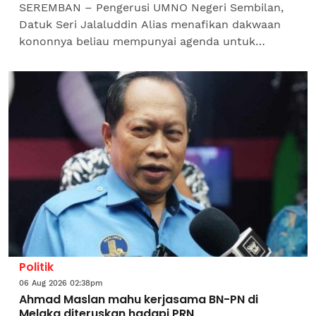
SEREMBAN – Pengerusi UMNO Negeri Sembilan,
Datuk Seri Jalaluddin Alias menafikan dakwaan
kononnya beliau mempunyai agenda untuk
menjatuhkan Menteri Besar atau Institusi Diraja
Negeri Sembilan.Beliau...
Politik
06 Aug 2026 02:38pm
Ahmad Maslan mahu kerjasama BN-PN di
Melaka diteruskan hadapi PRN