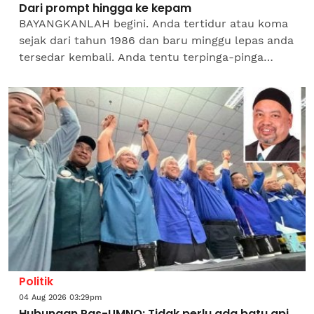
Dari prompt hingga ke kepam
BAYANGKANLAH begini. Anda tertidur atau koma
sejak dari tahun 1986 dan baru minggu lepas anda
tersedar kembali. Anda tentu terpinga-pinga
melihat keadaan di sekeliling selain terkebil-kebil
menatap...
Politik
04 Aug 2026 03:29pm
Hubungan Pas-UMNO: Tidak perlu ada batu api