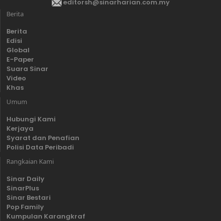
editorsh@sinarharian.com.my
Berita
Berita
Edisi
Global
E-Paper
Suara Sinar
Video
Khas
Umum
Hubungi Kami
Kerjaya
Syarat dan Penafian
Polisi Data Peribadi
Rangkaian Kami
Sinar Daily
SinarPlus
Sinar Bestari
Pop Family
Kumpulan Karangkraf