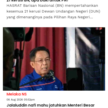
21 kerusi BN, apa baki untuk PN?
HASRAT Barisan Nasional (BN) mempertahankan
kesemua 21 kerusi Dewan Undangan Negeri (DUN)
yang dimenanginya pada Pilihan Raya Negeri
(PRN) Melaka 2021 menimbulkan persoalan besar:
jika kerjasama...
Melaka NS
06 Aug 2026 05:52pm
Jalaluddin nafi mahu jatuhkan Menteri Besar