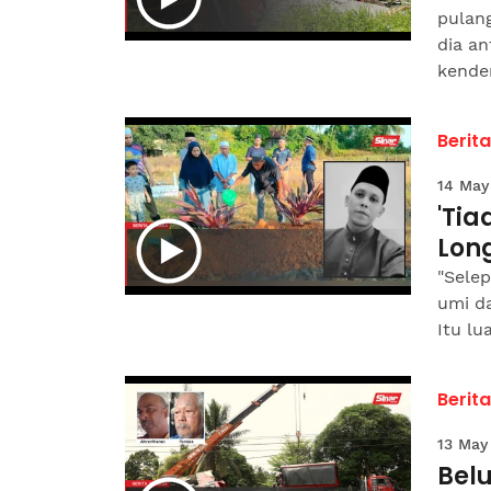
pulan
dia a
kender
Berit
14 May
'Ti
Long
"Selep
umi d
Itu lu
Berit
13 May
Bel