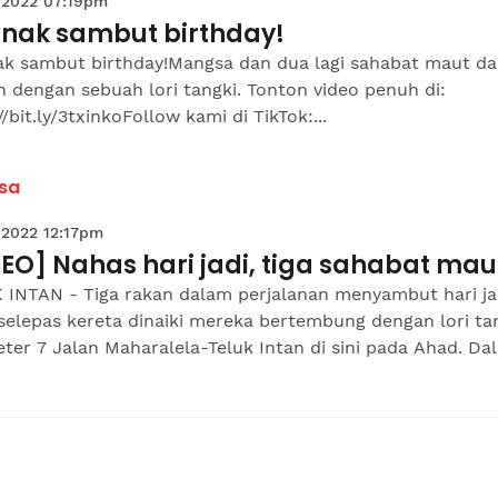
 2022 07:19pm
 nak sambut birthday!
nak sambut birthday!Mangsa dan dua lagi sahabat maut d
n dengan sebuah lori tangki. Tonton video penuh di:
//bit.ly/3txinkoFollow kami di TikTok:...
sa
 2022 12:17pm
EO] Nahas hari jadi, tiga sahabat mau
 INTAN - Tiga rakan dalam perjalanan menyambut hari ja
elepas kereta dinaiki mereka bertembung dengan lori tan
ter 7 Jalan Maharalela-Teluk Intan di sini pada Ahad. Dal