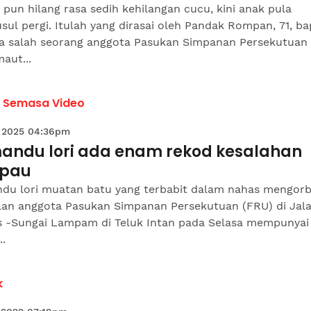
pun hilang rasa sedih kehilangan cucu, kini anak pula
ul pergi. Itulah yang dirasai oleh Pandak Rompan, 71, ba
a salah seorang anggota Pasukan Simpanan Persekutuan
aut...
a Semasa Video
 2025 04:36pm
andu lori ada enam rekod kesalahan
pau
du lori muatan batu yang terbabit dalam nahas mengor
lan anggota Pasukan Simpanan Persekutuan (FRU) di Jal
s -Sungai Lampam di Teluk Intan pada Selasa mempunya
..
k