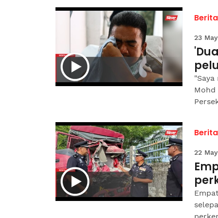
Berit
23 May
'Du
pel
"Saya 
Mohd 
Persek
Berit
22 May
Empa
per
Empat 
selepa
perke