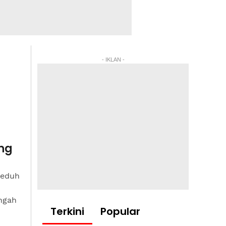
- IKLAN -
ang
teduh
ngah
Terkini
Popular