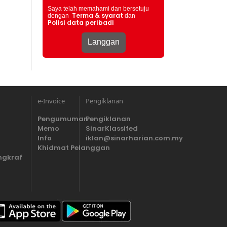
Saya telah memahami dan bersetuju
Terma & syarat
dengan
dan
Polisi data peribadi
e-Invoice
Pengiklanan
Pengumuman
Pengiklanan
Memo
SinarKlassifed
Info
iklan@sinarharian.com.my
Khidmat Pelanggan
ngkraf