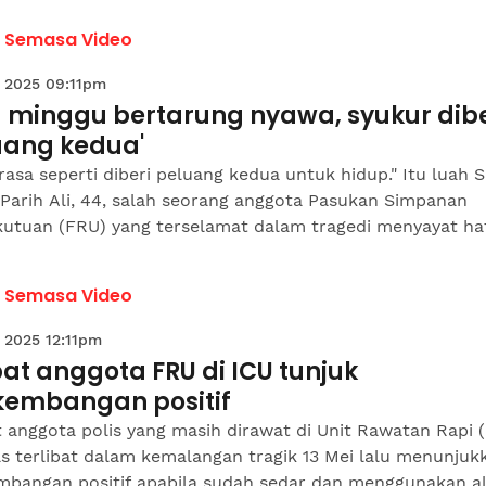
a Semasa Video
 2025 09:11pm
a minggu bertarung nyawa, syukur dibe
uang kedua'
rasa seperti diberi peluang kedua untuk hidup." Itu luah S
Parih Ali, 44, salah seorang anggota Pasukan Simpanan
utuan (FRU) yang terselamat dalam tragedi menyayat hati
a Semasa Video
 2025 12:11pm
t anggota FRU di ICU tunjuk
kembangan positif
anggota polis yang masih dirawat di Unit Rawatan Rapi (
s terlibat dalam kemalangan tragik 13 Mei lalu menunjuk
mbangan positif apabila sudah sedar dan menggunakan a