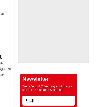
alam
t
di
gki di
am...
Newsletter
Berita Telus & Tulus hanya untuk anda
setiap hari. Langgan Sekarang!