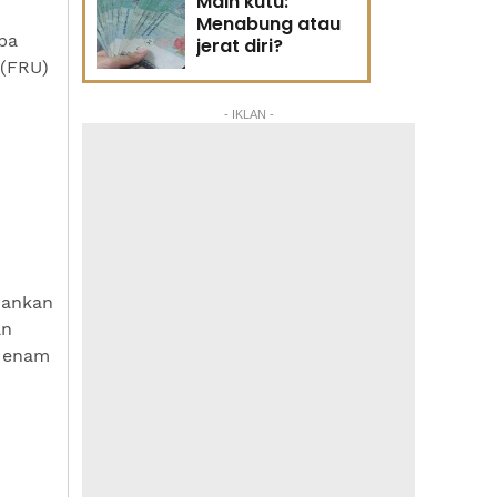
Main kutu:
Menabung atau
pa
jerat diri?
 (FRU)
- IKLAN -
bankan
an
i enam