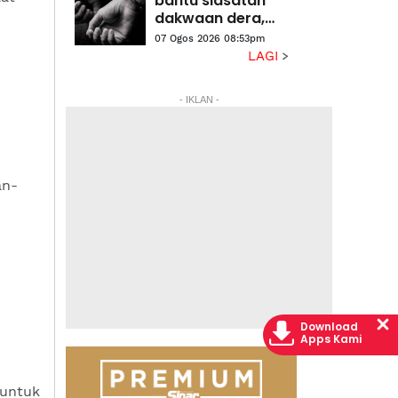
bantu siasatan
halaman
dakwaan dera,
gangguan
07 Ogos 2026 08:53pm
seksual dua anak
LAGI
lelaki
- IKLAN -
an-
Download
Apps Kami
 untuk