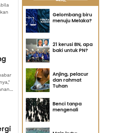
bila
tkan
Gelombang biru
menuju Melaka?
21 kerusi BN, apa
baki untuk PN?
ng
Anjing, pelacur
habar
dan rahmat
ya,"
Tuhan
nan...
Benci tanpa
mengenali
rgi