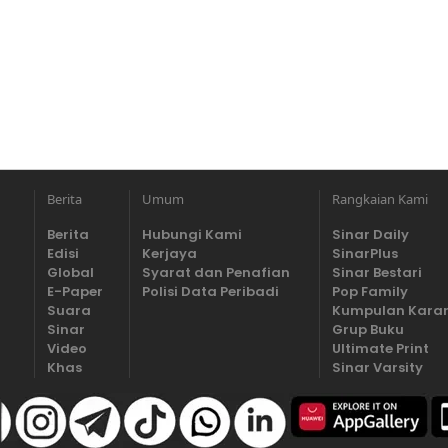
Berita
Umum
Rangkaian Kami
Berita
Hubungi Kami
Sinar Daily
Edisi
Kerjaya
SinarPlus
Global
Syarat dan Penafian
Sinar Bestari
E-Paper
Polisi Data Peribadi
Pop Family
Suara
Kumpulan Kara
Sinar
Grup Buku
Video
Ultimate Print
Khas
Sinar Varsity