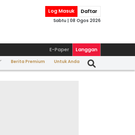
Log Masuk
Daftar
Sabtu | 08 Ogos 2026
E-Paper
Langgan
Berita Premium
Untuk Anda