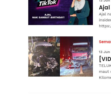
13 Jun
Ajal
Ajal 
inside
https:
Sema
13 Jun
[VID
TELUK
maut s
Kilome