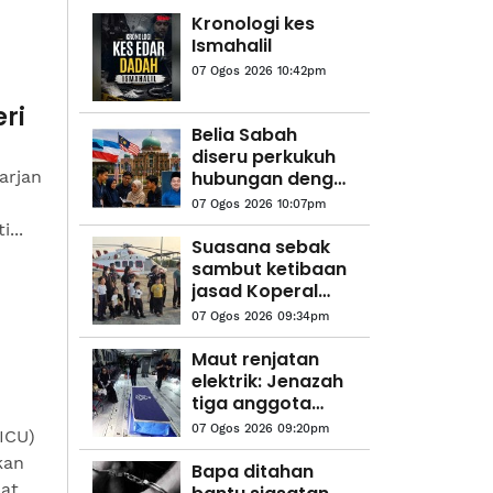
Kronologi kes
Ismahalil
07 Ogos 2026 10:42pm
ri
Belia Sabah
diseru perkukuh
arjan
hubungan dengan
Putrajaya
07 Ogos 2026 10:07pm
...
Suasana sebak
sambut ketibaan
jasad Koperal
Teck Siong
07 Ogos 2026 09:34pm
Maut renjatan
elektrik: Jenazah
tiga anggota
polis
07 Ogos 2026 09:20pm
ICU)
diterbangkan
kan
pulang ke
Bapa ditahan
lat
kampung