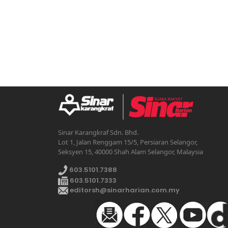
Sinar Karangkraf Sdn. Bhd.
Lot 1, Jalan Renggam 15/5, Persiaran Selangor,
Seksyen 15, 40000 Shah Alam Selangor, Malaysia
603.5101.7388
603.5101.7333
editorsh@sinarharian.com.my