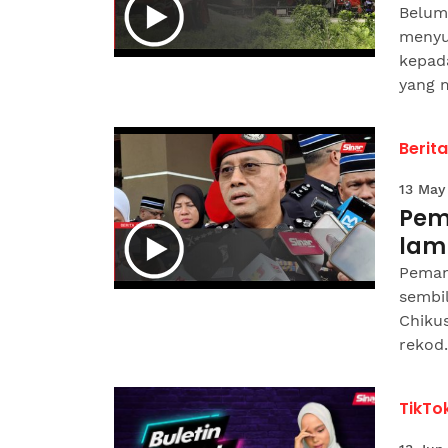
Belum 
menyus
kepad
yang m
Berit
13 May
Pem
lam
Peman
sembi
Chiku
rekod.
TikTo