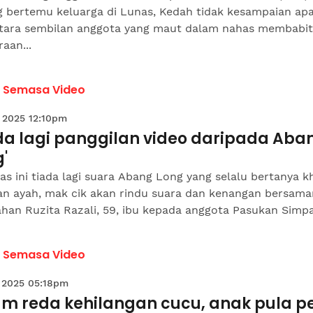
g bertemu keluarga di Lunas, Kedah tidak kesampaian apa
ntara sembilan anggota yang maut dalam nahas membabi
aan...
a Semasa Video
 2025 12:10pm
ada lagi panggilan video daripada Aba
'
as ini tiada lagi suara Abang Long yang selalu bertanya k
an ayah, mak cik akan rindu suara dan kenangan bersaman
ahan Ruzita Razali, 59, ibu kepada anggota Pasukan Simpa
a Semasa Video
 2025 05:18pm
um reda kehilangan cucu, anak pula pe