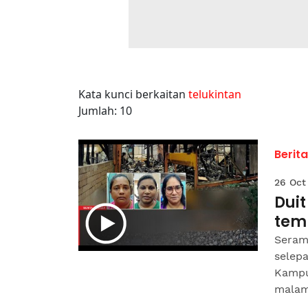
Kata kunci berkaitan
telukintan
Jumlah: 10
Berit
26 Oct
Dui
tem
Seram
selep
Kampu
malam.