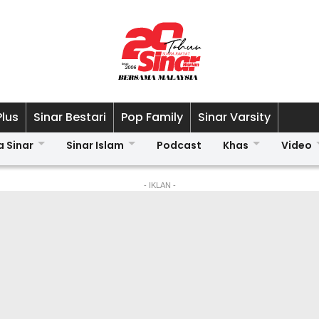
Plus
Sinar Bestari
Pop Family
Sinar Varsity
a Sinar
Sinar Islam
Podcast
Khas
Video
- IKLAN -