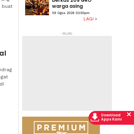
berkas 209 GRO
warga asing
 buat
09 Ogos 2026 03:50pm
LAGI
- IKLAN -
al
ndrag
ngat
di
Download
Apps Kami