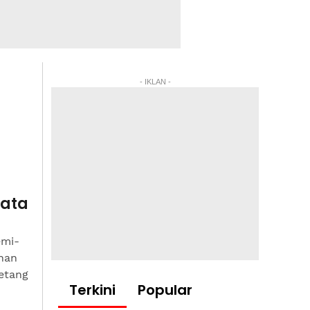
- IKLAN -
mata
emi-
han
etang
Terkini
Popular