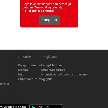
Saya telah memahami dan bersetuju
Terma & syarat
dengan
dan
Polisi data peribadi
e-Invoice
Pengiklanan
Pengumuman
Pengiklanan
Memo
SinarKlassifed
Info
iklan@sinarharian.com.my
Khidmat Pelanggan
ngkraf