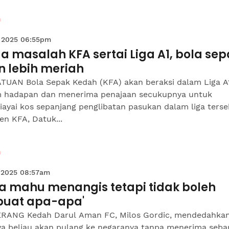
n
 2025 06:55pm
a masalah KFA sertai Liga A1, bola se
n lebih meriah
TUAN Bola Sepak Kedah (KFA) akan beraksi dalam Liga A
 hadapan dan menerima penajaan secukupnya untuk
ayai kos sepanjang penglibatan pasukan dalam liga terse
en KFA, Datuk...
n
 2025 08:57am
ya mahu menangis tetapi tidak boleh
buat apa-apa'
RANG Kedah Darul Aman FC, Milos Gordic, mendedahka
a beliau akan pulang ke negaranya tanpa menerima seba