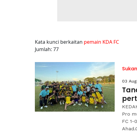
Kata kunci berkaitan
pemain KDA FC
Jumlah: 77
Suka
03 Aug
Tand
per
KEDAH
Pro m
FC 1-
Ahad.G