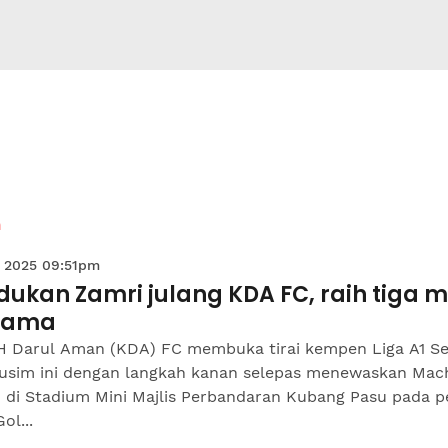
n
 2025 09:51pm
ukan Zamri julang KDA FC, raih tiga 
tama
 Darul Aman (KDA) FC membuka tirai kempen Liga A1 S
usim ini dengan langkah kanan selepas menewaskan Mac
0 di Stadium Mini Majlis Perbandaran Kubang Pasu pada p
ol...