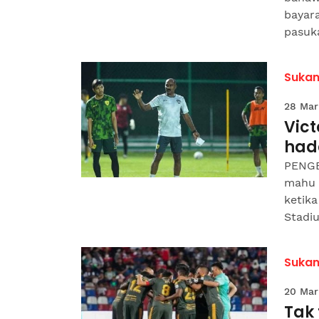
bayar
pasuka
Suka
28 Mar
Vic
had
PENGE
mahu 
ketika
Stadiu
Suka
20 Mar
Tak 