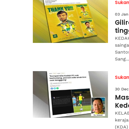
Suka
03 Jan
Gili
tin
KEDAH
sainga
Santos
Sang..
Suka
30 Dec
Mas
Ked
KELAB
keraj
(KDA)