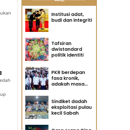
sukan
Institusi adat,
budi dan integriti
Tafsiran
dwistandard
politik identiti
a
PKR berdepan
fasa kronik,
Kedah
adakah masa
masih memihak
Cup
Anwar?
Sindiket dadah
eksploitasi pulau
kecil Sabah