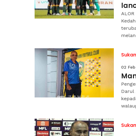
lan
ALOR 
Kedah
teruba
melanc
Suka
02 Feb
Man
Penge
Darul
kepad
walau
Suka