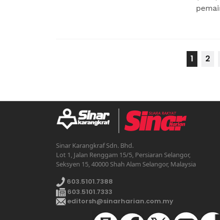
pemain
1
2
Sinar Karangkraf Sdn. Bhd.
Lot 1, Jalan Renggam 15/5, Persiaran Selangor,
Seksyen 15, 40000 Shah Alam Selangor, Malaysia
603.5101.7388
603.5101.7333
editorsh@sinarharian.com.my