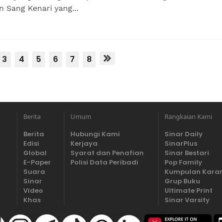
 Sang Kenari yang...
3
4
5
6
7
8
Berita
Umum
Rangkaian Kami
Berita
Hubungi Kami
Sinar Daily
Edisi
Kerjaya
SinarPlus
Global
Syarat dan Penafian
Sinar Bestari
E-Paper
Polisi Data Peribadi
Pop Family
Suara
Kumpulan Kara
Sinar
Grup Buku
Video
Ultimate Print
Khas
Sinar Varsity