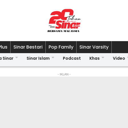
Plus
Sinar Bestari
Pop Family
Sinar Varsity
a Sinar
Sinar Islam
Podcast
Khas
Video
- IKLAN -