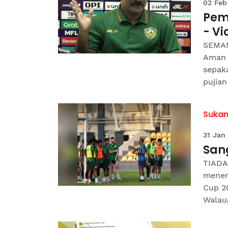
02 Feb
Pem
- Vi
SEMAN
Aman 
sepak
pujian
Suka
31 Jan
San
TIADA
mener
Cup 2
Walaup