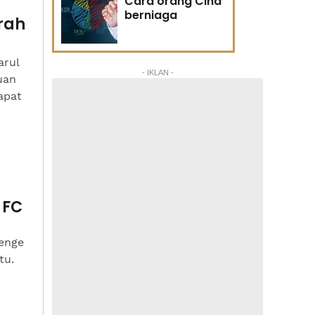
Cara orang Cina
berniaga
rah
arul
- IKLAN -
uan
apat
 FC
enge
tu.