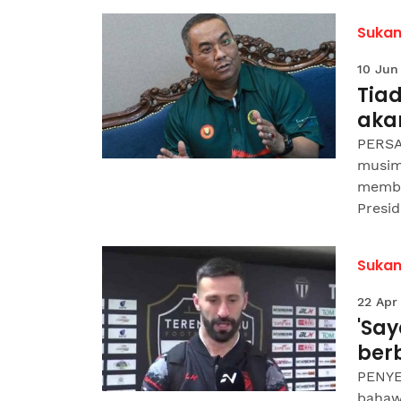
Suka
10 Jun
Tiad
aka
PERSA
musim
membi
Presid
Suka
22 Apr
'Sa
ber
PENYE
bahaw