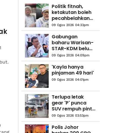
Politik fitnah,
ketakutan boleh
pecahbelahkan
umat – Kesatuan
09 Ogos 2026 04:33pm
Pondok-pondok
pak
Kelantan
Gabungan
baharu Warisan-
1
STAR-KDM belum
dimuktamad, 25
09 Ogos 2026 04:09pm
kerusi perlu
but.
ditandingi parti
'Kayla hanya
Sabah - Shafie
pinjaman 49 hari'
Apdal
09 Ogos 2026 04:01pm
Terlupa letak
gear 'P' punca
SUV rempuh pintu
kaca balai
09 Ogos 2026 03:53pm
berlepas KKIA
n
Polis Johor
rang