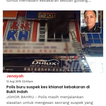
lumus memadam kebakaran sebuah gudang
menyimpan pakaian terpakai di Bukit Sentosa
sejak 24 jam lalu. Balai...
Jenayah
13 Aug 2019 02:40pm
Polis buru suspek kes khianat kebakaran di
Bukit Indah
JOHOR BAHRU - Polis masih menjalankan
siasatan untuk mengesan seorang suspek yang