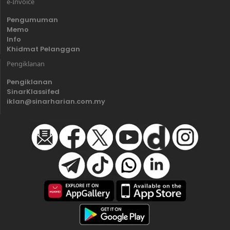
e-Invoice
Pengumuman
Memo
Info
Khidmat Pelanggan
Pengiklanan
Pengiklanan
SinarKlassifed
iklan@sinarharian.com.my