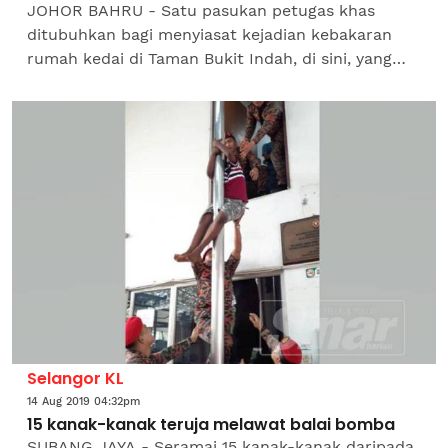
JOHOR BAHRU - Satu pasukan petugas khas
ditubuhkan bagi menyiasat kejadian kebakaran
rumah kedai di Taman Bukit Indah, di sini, yang
meragut dua nyawa, 12 Ogos lalu. Timbalan Ketua
Polis Daerah...
Selangor KL
14 Aug 2019 04:32pm
15 kanak-kanak teruja melawat balai bomba
SUBANG JAYA - Seramai 15 kanak-kanak daripada