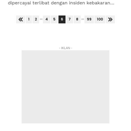
dipercayai terlibat dengan insiden kebakaran
rumah kedai di Taman Bukit Indah di sini
semalam. Kebakaran berlaku...
...
...
6
1
2
4
5
7
8
99
100
- IKLAN -