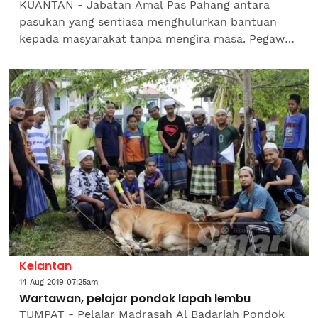
KUANTAN - Jabatan Amal Pas Pahang antara
pasukan yang sentiasa menghulurkan bantuan
kepada masyarakat tanpa mengira masa. Pegawai
Tadbir Jabatan Amal Pahang, Mohd Aidil Firdauz
Mohd Nasir berkata,...
Kelantan
14 Aug 2019 07:25am
Wartawan, pelajar pondok lapah lembu
TUMPAT - Pelajar Madrasah Al Badariah Pondok