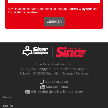
Terma & syarat
Saya telah memahami dan bersetuju dengan
dan
Polisi data peribadi
Sinar Karangkraf Sdn. Bhd.
Lot 1, Jalan Renggam 15/5, Persiaran Selangor,
Seksyen 15, 40000 Shah Alam Selangor, Malaysia
603.5101.7388
603.5101.7333
editorsh@sinarharian.com.my
Berita
Berita