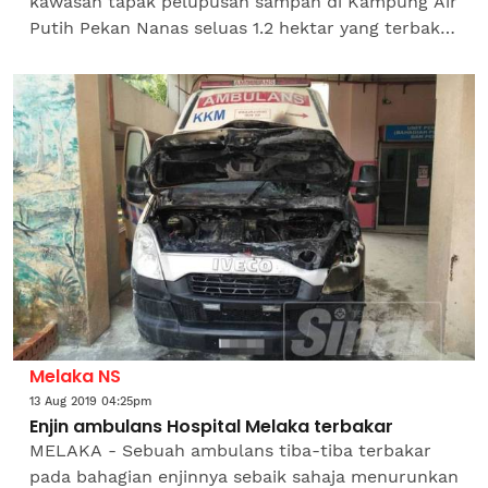
kawasan tapak pelupusan sampah di Kampung Air
Putih Pekan Nanas seluas 1.2 hektar yang terbakar
Sabtu lalu, walaupun api sudah dipadamkan kira-
kira jam 7 petang...
Melaka NS
13 Aug 2019 04:25pm
Enjin ambulans Hospital Melaka terbakar
MELAKA - Sebuah ambulans tiba-tiba terbakar
pada bahagian enjinnya sebaik sahaja menurunkan