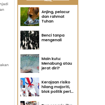
njadi
kan
Anjing, pelacur
dan rahmat
Tuhan
Benci tanpa
mengenali
Main kutu:
Menabung atau
dakan
jerat diri?
Kerajaan risiko
hilang majoriti,
blok politik perlu
runding semula