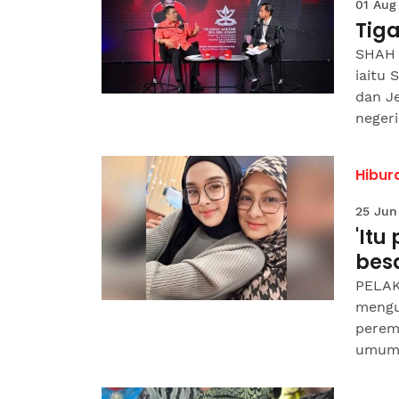
01 Aug
Tiga
SHAH 
iaitu
dan Je
negeri.
Hibur
25 Jun
'Itu
bes
PELAK
mengu
perem
umum.