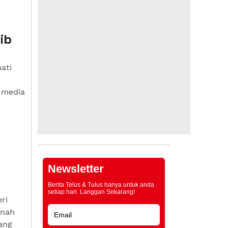
ib
ati
 media
Newsletter
Berita Telus & Tulus hanya untuk anda
setiap hari. Langgan Sekarang!
ri
rnah
ang