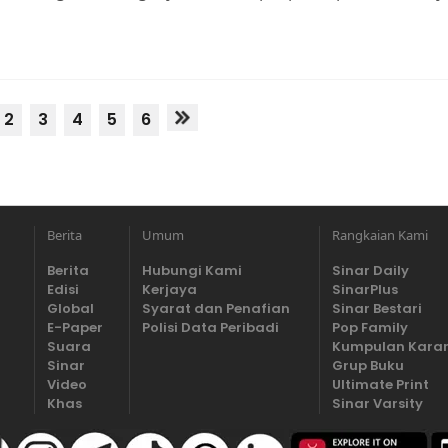
2
3
4
5
6
Berita
Umum
Rangkaian Kami
Berita
Hubungi Kami
Sinar Daily
Edisi
Kerjaya
SinarPlus
Global
Syarat dan Penafian
Sinar Bestari
E-Paper
Polisi Data Peribadi
Pop Family
Suara
Kumpulan Kara
Sinar
Grup Buku
Video
Ultimate Print
Khas
Sinar Varsity