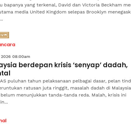
bu bapanya yang terkenal, David dan Victoria Beckham me
 utama media United Kingdom selepas Brooklyn menegas
..
ncara
 2026 08:00am
ysia berdepan krisis ‘senyap’ dadah,
tal
AS puluhan tahun pelaksanaan pelbagai dasar, pelan tin
runtukan ratusan juta ringgit, masalah dadah di Malaysia
belum menunjukkan tanda-tanda reda. Malah, krisis ini
n...
nal