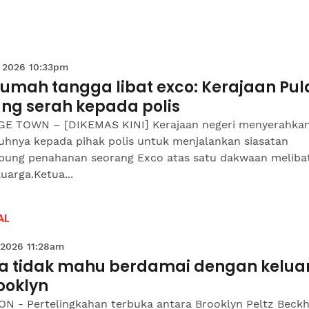
 2026 10:33pm
rumah tangga libat exco: Kerajaan Pul
ang serah kepada polis
E TOWN – [DIKEMAS KINI] Kerajaan negeri menyerahka
uhnya kepada pihak polis untuk menjalankan siasatan
bung penahanan seorang Exco atas satu dakwaan meliba
luarga.Ketua...
AL
 2026 11:28am
ya tidak mahu berdamai dengan kelua
ooklyn
N - Pertelingkahan terbuka antara Brooklyn Peltz Beck