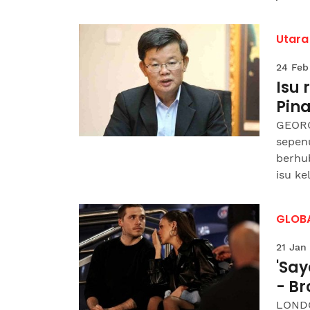
Utara
24 Feb
Isu 
Pin
GEORG
sepen
berhu
isu ke
GLOB
21 Jan
'Sa
- Br
LONDO