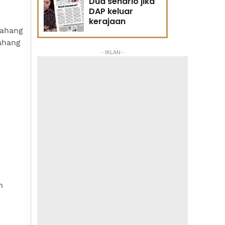
Dua senario jika
DAP keluar
kerajaan
Pahang
ahang
- IKLAN -
n