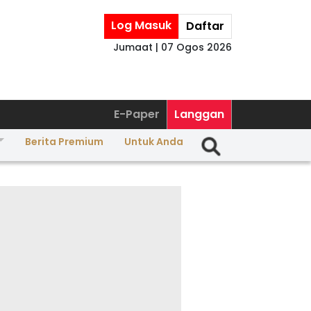
Log Masuk
Daftar
Jumaat | 07 Ogos 2026
E-Paper
Langgan
Berita Premium
Untuk Anda