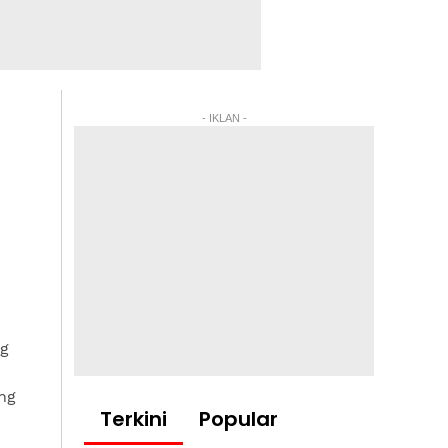
- IKLAN -
ng
ng
Terkini
Popular