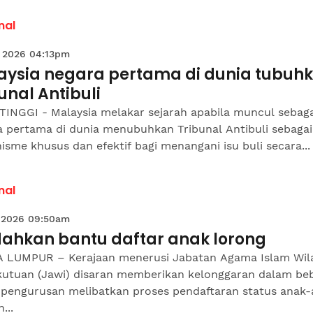
nal
 2026 04:13pm
aysia negara pertama di dunia tubuh
unal Antibuli
TINGGI - Malaysia melakar sejarah apabila muncul sebaga
a pertama di dunia menubuhkan Tribunal Antibuli sebagai
sme khusus dan efektif bagi menangani isu buli secara...
nal
 2026 09:50am
ahkan bantu daftar anak lorong
 LUMPUR – Kerajaan menerusi Jabatan Agama Islam Wil
kutuan (Jawi) disaran memberikan kelonggaran dalam be
 pengurusan melibatkan proses pendaftaran status anak
...