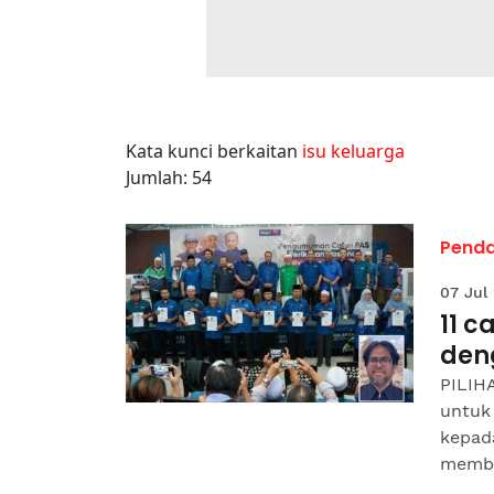
Kata kunci berkaitan
isu keluarga
Jumlah: 54
Pend
07 Jul
11 c
den
PILIHA
untuk 
kepada
memba