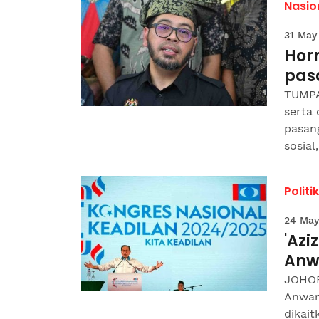
Nasio
31 May
Horm
pasa
TUMPA
serta
pasan
sosial,
Politik
24 May
'Azi
Anw
JOHOR
Anwar
dikai