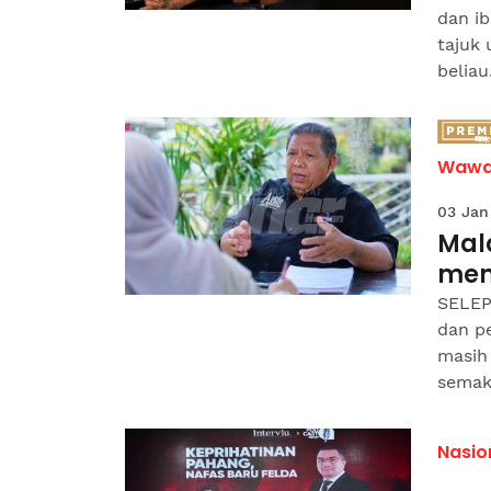
dan i
tajuk
beliau.
Wawa
03 Jan
Mala
men
SELEP
dan pe
masih 
semaki
Nasio