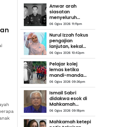
Anwar arah
siasatan
menyeluruh
kejadian anggota
06 Ogos 2026 11:11pm
polis maut di
kan
Beaufort
Nurul Izzah fokus
pengajian
i
lanjutan, kekal
sebagai anggota
06 Ogos 2026 10:42pm
PKR
Pelajar kolej
lemas ketika
mandi-manda
bersama
06 Ogos 2026 09:36pm
sembilan rakan
Ismail Sabri
didakwa esok di
Mahkamah
ayah
Sesyen Kuala
berapa
06 Ogos 2026 09:18pm
Lumpur
-anak
Mahkamah ketepi