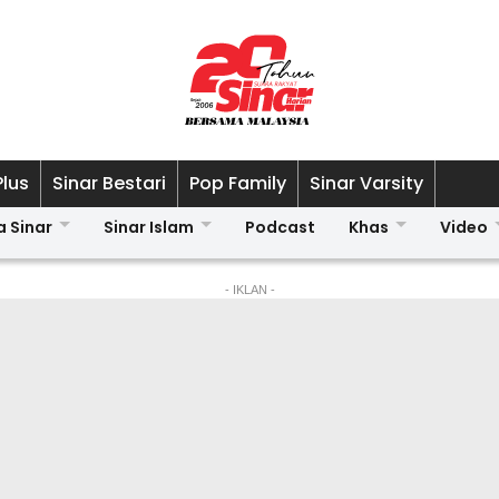
Plus
Sinar Bestari
Pop Family
Sinar Varsity
a Sinar
Sinar Islam
Podcast
Khas
Video
- IKLAN -