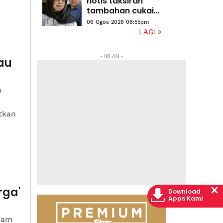
notis taksiran
tambahan cukai
RM313.8 juta
06 Ogos 2026 08:55pm
terhadap Na'imah
LAGI
- IKLAN -
au
n
tkan
rga'
Download
Apps Kami
ham