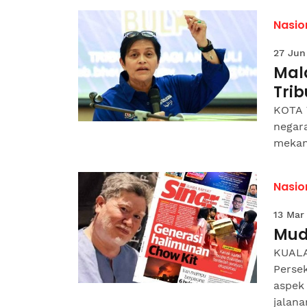
Nasio
27 Jun
Mal
Trib
KOTA 
negar
mekani
Nasio
13 Mar
Mud
KUALA
Perse
aspek
jalanan