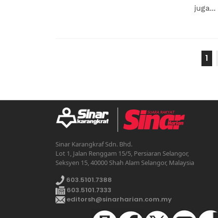
juga...
1
Sinar Karangkraf Sdn. Bhd.
Lot 1, Jalan Renggam 15/5, Persiaran Selangor,
Seksyen 15, 40000 Shah Alam Selangor, Malaysia
603.5101.7388
603.5101.7333
editorsh@sinarharian.com.my