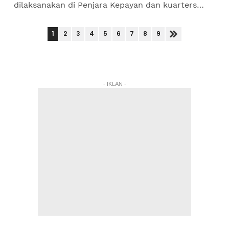
dilaksanakan di Penjara Kepayan dan kuarters
kakitangan penjara itu di Kampung Matambai,
Kota Kinabalu, Sabah mulai...
1
2
3
4
5
6
7
8
9
- IKLAN -