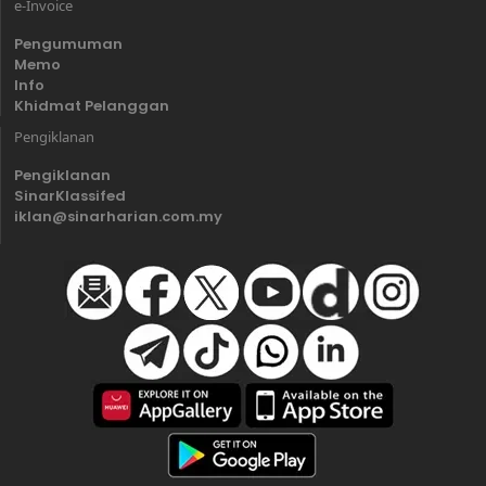
e-Invoice
Pengumuman
Memo
Info
Khidmat Pelanggan
Pengiklanan
Pengiklanan
SinarKlassifed
iklan@sinarharian.com.my