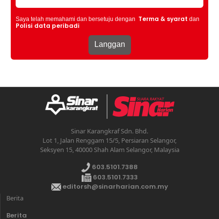
Terma & syarat
Saya telah memahami dan bersetuju dengan
dan
Polisi data peribadi
Sinar Karangkraf Sdn. Bhd.
Lot 1, Jalan Renggam 15/5, Persiaran Selangor,
Seksyen 15, 40000 Shah Alam Selangor, Malaysia
603.5101.7388
603.5101.7333
editorsh@sinarharian.com.my
Berita
Berita