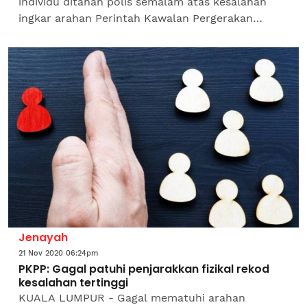
individu ditahan polis semalam atas kesalahan
ingkar arahan Perintah Kawalan Pergerakan
Pemulihan (PKPP), dengan 377 daripadanya
dikompaun, manakala empat...
Jenayah
21 Nov 2020 06:24pm
PKPP: Gagal patuhi penjarakkan fizikal rekod
kesalahan tertinggi
KUALA LUMPUR - Gagal mematuhi arahan