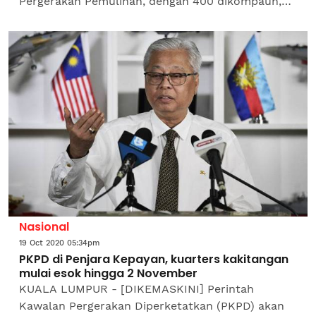
Pergerakan Pemulihan, dengan 400 dikompaun,
24 direman dan 10 diikat jamin.Muzik:
www.bensound.com#SinarHarian...
Nasional
19 Oct 2020 05:34pm
PKPD di Penjara Kepayan, kuarters kakitangan
mulai esok hingga 2 November
KUALA LUMPUR - [DIKEMASKINI] Perintah
Kawalan Pergerakan Diperketatkan (PKPD) akan