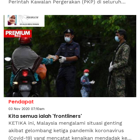
Perintah Kawalan Pergerakan (PKP) di seluruh
Sabah kerana ia terus mencatatkan kes
koronavirus (Covid-19) harian...
Pendapat
03 Nov 2020 07:10am
Kita semua ialah 'frontliners'
KETIKA ini, Malaysia mengalami situasi genting
akibat gelombang ketiga pandemik koronavirus
(Covid-19) yang mencatat kenaikan mendadak kes