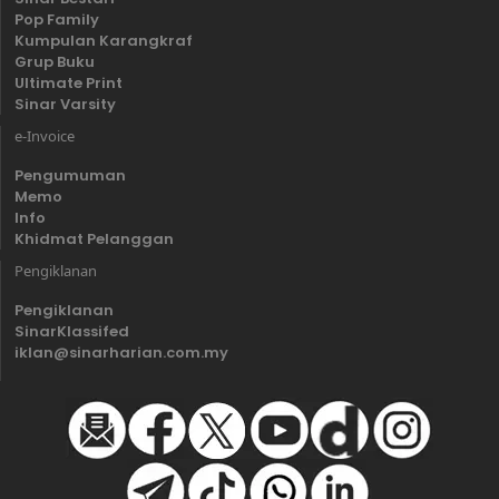
Pop Family
Kumpulan Karangkraf
Grup Buku
Ultimate Print
Sinar Varsity
e-Invoice
Pengumuman
Memo
Info
Khidmat Pelanggan
Pengiklanan
Pengiklanan
SinarKlassifed
iklan@sinarharian.com.my