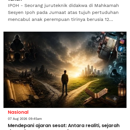
IPOH - Seorang juruteknik didakwa di Mahkamah
Sesyen Ipoh pada Jumaat atas tujuh pertuduhan
mencabul anak perempuan tirinya berusia 12
tahun sejak tiga tahun lalu.Tertuduh berusia 41
tahun,...
Nasional
07 Aug 2026 09:45am
Mendepani ajaran sesat: Antara realiti, sejarah