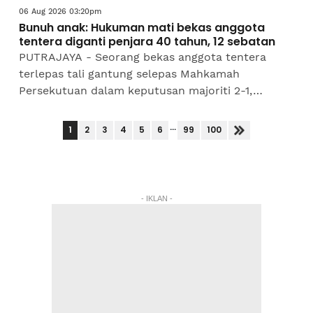
06 Aug 2026 03:20pm
Bunuh anak: Hukuman mati bekas anggota
tentera diganti penjara 40 tahun, 12 sebatan
PUTRAJAYA - Seorang bekas anggota tentera
terlepas tali gantung selepas Mahkamah
Persekutuan dalam keputusan majoriti 2-1,
menukarkan hukuman itu dengan penjara 40
tahun dan 12 sebatan kerana membunuh...
...
1
2
3
4
5
6
99
100
- IKLAN -