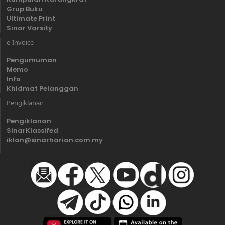
Grup Buku
Ultimate Print
Sinar Varsity
e-Invoice
Pengumuman
Memo
Info
Khidmat Pelanggan
Pengiklanan
Pengiklanan
SinarKlassifed
iklan@sinarharian.com.my