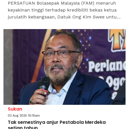
PERSATUAN Bolasepak Malaysia (FAM) menaruh
keyakinan tinggi terhadap kredibiliti bekas ketua
jurulatih kebangsaan, Datuk Ong Kim Swee untuk
memulihkan kembali kekuatan bola sepak negara
di peringkat...
Sukan
03 Aug 2025 10:10am
Tak semestinya anjur Pestabola Merdeka
setiap tahun