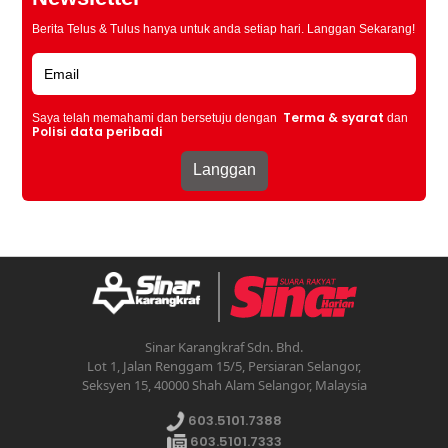
Berita Telus & Tulus hanya untuk anda setiap hari. Langgan Sekarang!
Terma & syarat
Saya telah memahami dan bersetuju dengan
dan
Polisi data peribadi
Sinar Karangkraf Sdn. Bhd.
Lot 1, Jalan Renggam 15/5, Persiaran Selangor,
Seksyen 15, 40000 Shah Alam Selangor, Malaysia
603.5101.7388
603.5101.7333