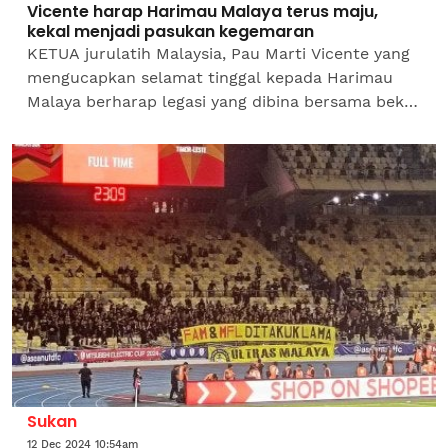
Vicente harap Harimau Malaya terus maju,
kekal menjadi pasukan kegemaran
KETUA jurulatih Malaysia, Pau Marti Vicente yang
mengucapkan selamat tinggal kepada Harimau
Malaya berharap legasi yang dibina bersama bekas
"bos” Kim Pan Gon akan terus berkembang dan...
Sukan
12 Dec 2024 10:54am