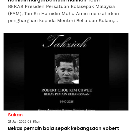
BEKAS Presiden Persatuan Bolasepak Malaysia
(FAM), Tan Sri Hamidin Mohd Amin menzahirkan
penghargaan kepada Menteri Belia dan Sukan,
Hannah Yeoh yang banyak membantu beliau
sepanjang menerajui badan...
Sukan
21 Jan 2025 09:39pm
Bekas pemain bola sepak kebangsaan Robert