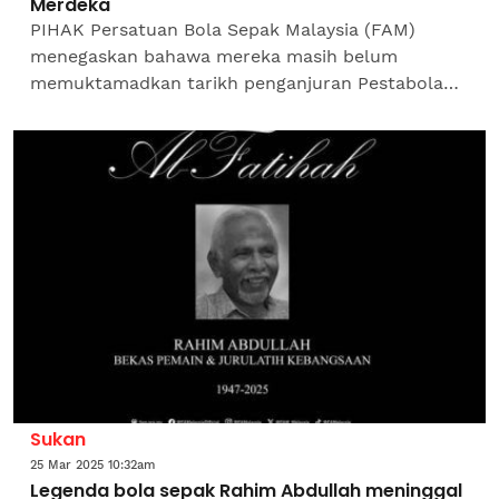
Merdeka
PIHAK Persatuan Bola Sepak Malaysia (FAM)
menegaskan bahawa mereka masih belum
memuktamadkan tarikh penganjuran Pestabola
Merdeka 2025. Menurut Setiausaha Agung FAM,
Datuk Noor Azman Rahman, sebarang...
Sukan
25 Mar 2025 10:32am
Legenda bola sepak Rahim Abdullah meninggal