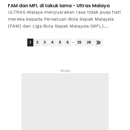
FAM dan MFL di takuk lama - Ultras Malaya
ULTRAS Malaya menyuarakan rasa tidak puas hati
mereka kepada Persatuan Bola Sepak Malaysia
(FAM) dan Liga Bola Sepak Malaysia (MFL).
Kumpulan penyokong itu yang kembali
memberikan sokongan kepada...
...
1
2
3
4
5
6
25
26
- IKLAN -