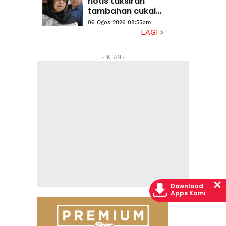
notis taksiran
tambahan cukai
RM313.8 juta
06 Ogos 2026 08:55pm
terhadap Na'imah
LAGI
- IKLAN -
Download
Apps Kami