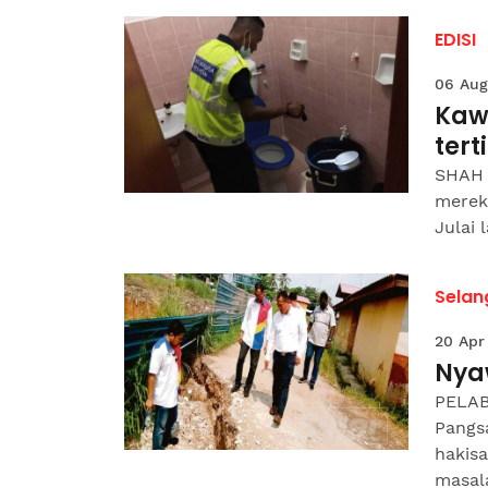
EDISI
06 Aug
Kaw
tert
SHAH 
merek
Julai 
Selan
20 Apr
Nya
PELAB
Pangsa
hakisa
masala