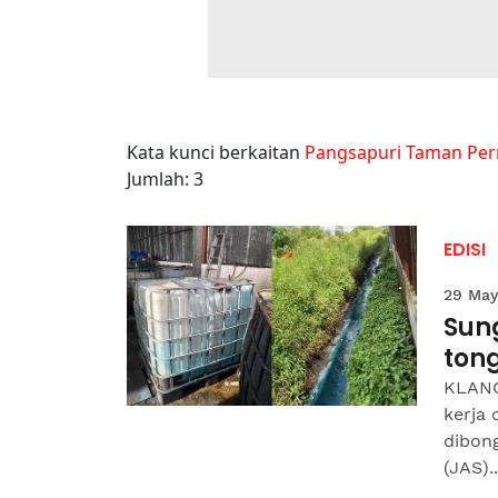
Kata kunci berkaitan
Pangsapuri Taman Per
Jumlah: 3
EDISI
29 May
Sung
ton
KLANG
kerja 
dibon
(JAS)..