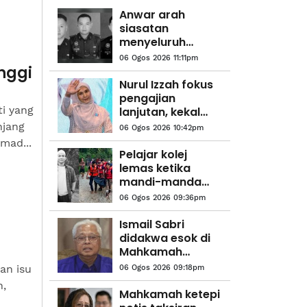
Anwar arah
siasatan
menyeluruh
kejadian anggota
06 Ogos 2026 11:11pm
polis maut di
nggi
Beaufort
Nurul Izzah fokus
pengajian
i yang
lanjutan, kekal
sebagai anggota
njang
06 Ogos 2026 10:42pm
PKR
mad...
Pelajar kolej
lemas ketika
mandi-manda
bersama
06 Ogos 2026 09:36pm
sembilan rakan
Ismail Sabri
didakwa esok di
Mahkamah
Sesyen Kuala
an isu
06 Ogos 2026 09:18pm
Lumpur
n,
Mahkamah ketepi