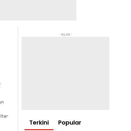
- IKLAN -
i
an
itar
Terkini
Popular