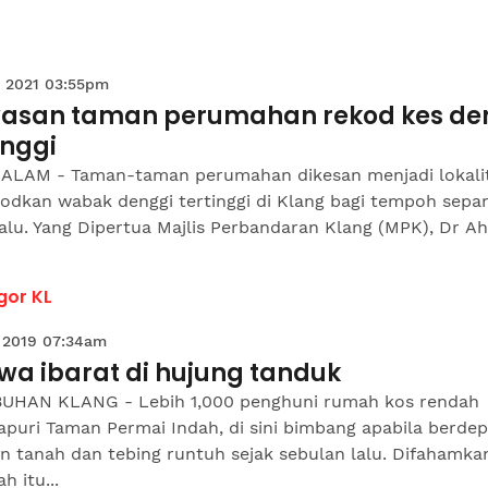
 2021 03:55pm
asan taman perumahan rekod kes de
inggi
ALAM - Taman-taman perumahan dikesan menjadi lokalit
odkan wabak denggi tertinggi di Klang bagi tempoh sepa
lalu. Yang Dipertua Majlis Perbandaran Klang (MPK), Dr Ah
gor KL
 2019 07:34am
wa ibarat di hujung tanduk
UHAN KLANG - Lebih 1,000 penghuni rumah kos rendah
puri Taman Permai Indah, di sini bimbang apabila berdep
n tanah dan tebing runtuh sejak sebulan lalu. Difahamka
h itu...