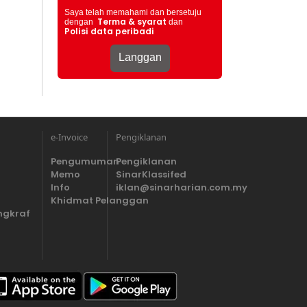
Saya telah memahami dan bersetuju
Terma & syarat
dengan
dan
Polisi data peribadi
e-Invoice
Pengiklanan
Pengumuman
Pengiklanan
Memo
SinarKlassifed
Info
iklan@sinarharian.com.my
Khidmat Pelanggan
ngkraf