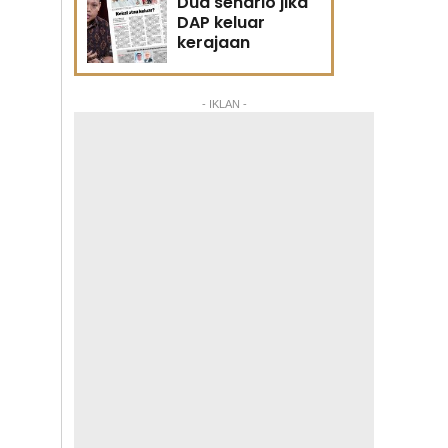
Dua senario jika
DAP keluar
kerajaan
- IKLAN -