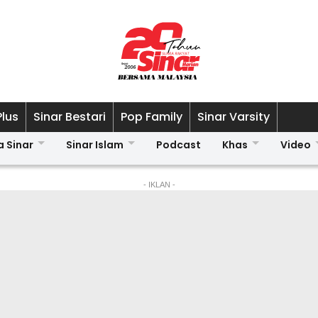
Plus
Sinar Bestari
Pop Family
Sinar Varsity
a Sinar
Sinar Islam
Podcast
Khas
Video
- IKLAN -