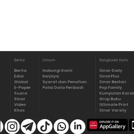
Berita
Umum
Rangkaian Kami
Berita
Hubungi Kami
Sinar Daily
Edisi
Kerjaya
SinarPlus
Global
Syarat dan Penafian
Sinar Bestari
E-Paper
Polisi Data Peribadi
Pop Family
Suara
Kumpulan Kara
Sinar
Grup Buku
Video
Ultimate Print
Khas
Sinar Varsity