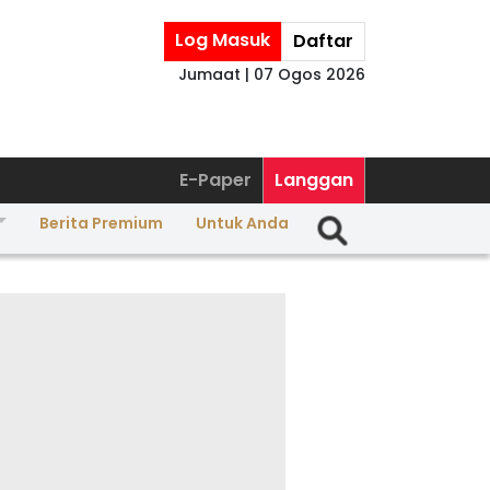
Log Masuk
Daftar
Jumaat | 07 Ogos 2026
E-Paper
Langgan
Berita Premium
Untuk Anda