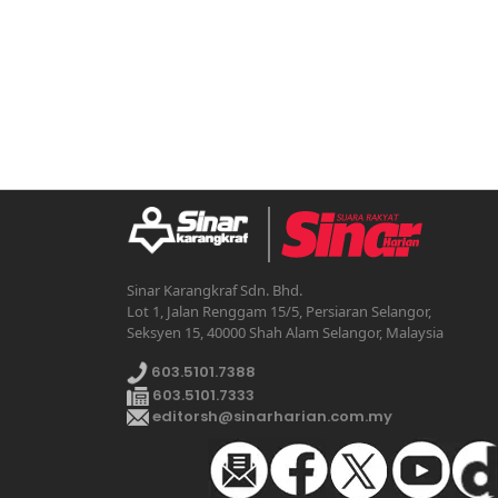
Sinar Karangkraf Sdn. Bhd.
Lot 1, Jalan Renggam 15/5, Persiaran Selangor,
Seksyen 15, 40000 Shah Alam Selangor, Malaysia
603.5101.7388
603.5101.7333
editorsh@sinarharian.com.my