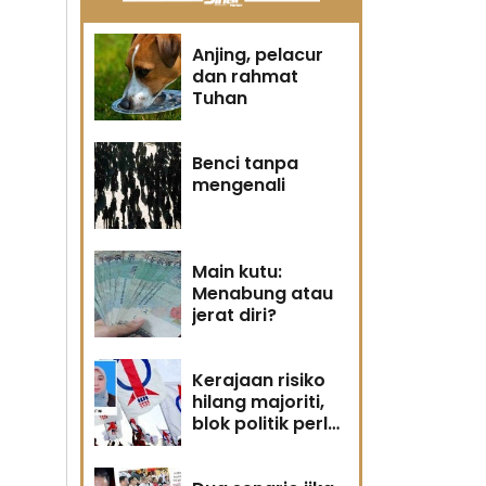
Anjing, pelacur
dan rahmat
Tuhan
Benci tanpa
mengenali
Main kutu:
Menabung atau
jerat diri?
Kerajaan risiko
hilang majoriti,
blok politik perlu
runding semula