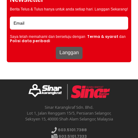
Berita Telus & Tulus hanya untuk anda setiap hari. Langgan Sekarang!
Terma & syarat
Saya telah memahami dan bersetuju dengan
dan
Polisi data peribadi
Sinar Karangkraf Sdn. Bhd.
Lot 1, Jalan Renggam 15/5, Persiaran Selangor,
Seksyen 15, 40000 Shah Alam Selangor, Malaysia
603.5101.7388
603.5101.7333