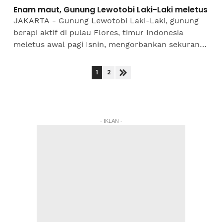
Enam maut, Gunung Lewotobi Laki-Laki meletus
JAKARTA - Gunung Lewotobi Laki-Laki, gunung
berapi aktif di pulau Flores, timur Indonesia
meletus awal pagi Isnin, mengorbankan sekurang-
kurangnya enam orang di sebuah perkampungan
terpencil, lapor...
1
2
- IKLAN -