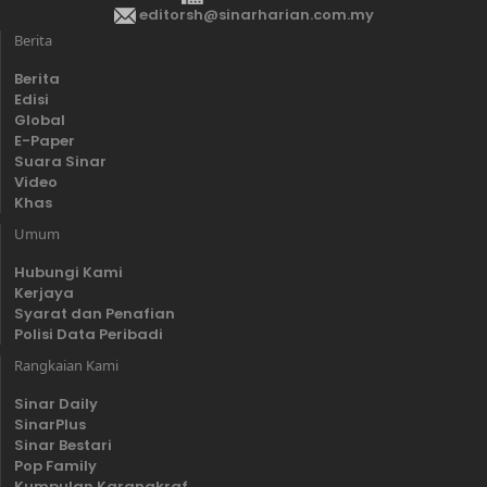
editorsh@sinarharian.com.my
Berita
Berita
Edisi
Global
E-Paper
Suara Sinar
Video
Khas
Umum
Hubungi Kami
Kerjaya
Syarat dan Penafian
Polisi Data Peribadi
Rangkaian Kami
Sinar Daily
SinarPlus
Sinar Bestari
Pop Family
Kumpulan Karangkraf