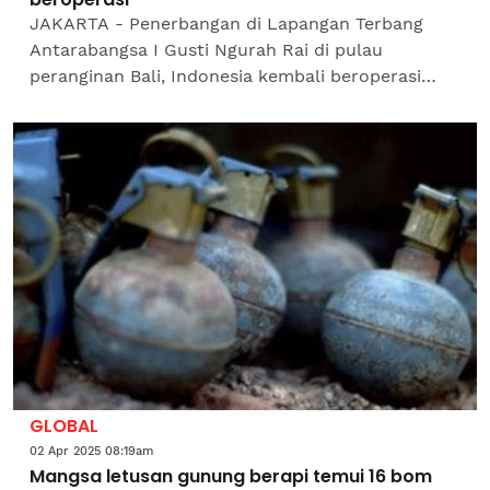
JAKARTA - Penerbangan di Lapangan Terbang
Antarabangsa I Gusti Ngurah Rai di pulau
peranginan Bali, Indonesia kembali beroperasi
seperti biasa susulan aktiviti letusan Gunung
Lewotobi Laki-Laki di...
GLOBAL
02 Apr 2025 08:19am
Mangsa letusan gunung berapi temui 16 bom