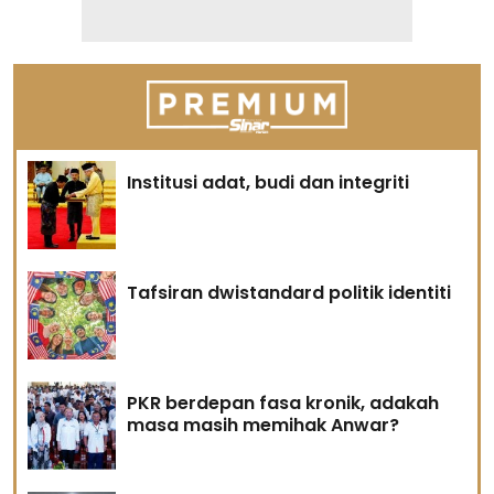
Institusi adat, budi dan integriti
Tafsiran dwistandard politik identiti
PKR berdepan fasa kronik, adakah
masa masih memihak Anwar?