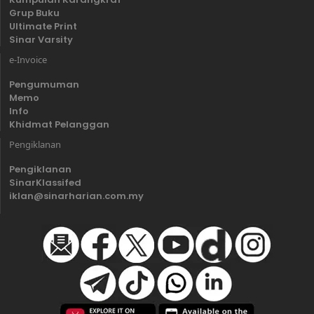
Grup Buku
Ultimate Print
Sinar Varsity
e-Invoice
Pengumuman
Memo
Info
Khidmat Pelanggan
Pengiklanan
Pengiklanan
SinarKlassifed
iklan@sinarharian.com.my