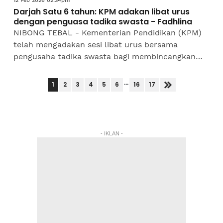
12 Feb 2026 02:34pm
Darjah Satu 6 tahun: KPM adakan libat urus
dengan penguasa tadika swasta - Fadhlina
NIBONG TEBAL - Kementerian Pendidikan (KPM)
telah mengadakan sesi libat urus bersama
pengusaha tadika swasta bagi membincangkan
strategi pelaksanaan kemasukan kanak-kanak
berumur enam tahun ke tahun...
...
1
2
3
4
5
6
16
17
- IKLAN -