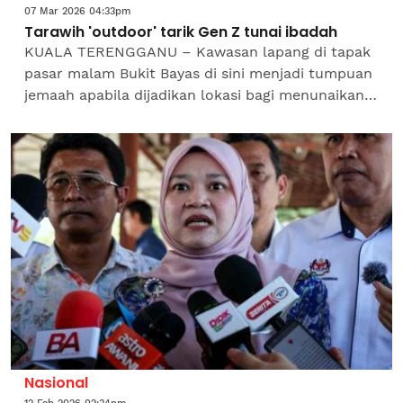
07 Mar 2026 04:33pm
Tarawih 'outdoor' tarik Gen Z tunai ibadah
​KUALA TERENGGANU – Kawasan lapang di tapak
pasar malam Bukit Bayas di sini menjadi tumpuan
jemaah apabila dijadikan lokasi bagi menunaikan
solat Isyak dan tarawih berbumbungkan
langit.Pendekatan...
Nasional