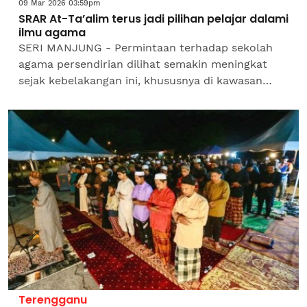
09 Mar 2026 03:59pm
SRAR At-Ta’alim terus jadi pilihan pelajar dalami
ilmu agama
SERI MANJUNG - Permintaan terhadap sekolah
agama persendirian dilihat semakin meningkat
sejak kebelakangan ini, khususnya di kawasan
bandar. Persoalannya, adakah situasi ini menjadi
satu trend...
Terengganu