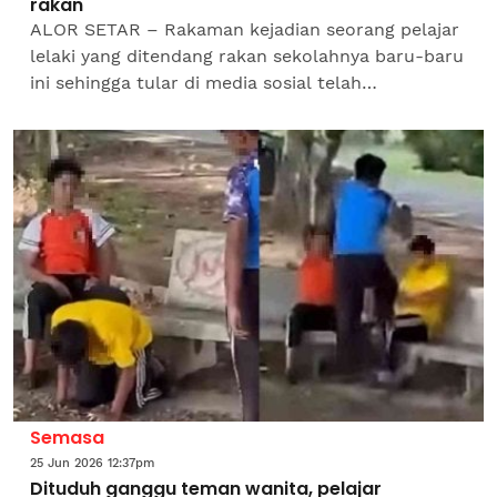
rakan
ALOR SETAR – Rakaman kejadian seorang pelajar
lelaki yang ditendang rakan sekolahnya baru-baru
ini sehingga tular di media sosial telah
membongkar insiden tersebut, yang sebelum ini
cuba dirahsiakan...
Semasa
25 Jun 2026 12:37pm
Dituduh ganggu teman wanita, pelajar