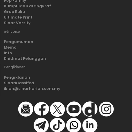
Pop Family
Kumpulan Karangkraf
Grup Buku
Ultimate Print
Sinar Varsity
e-Invoice
Pengumuman
Memo
Info
Khidmat Pelanggan
Pengiklanan
Pengiklanan
SinarKlassifed
iklan@sinarharian.com.my