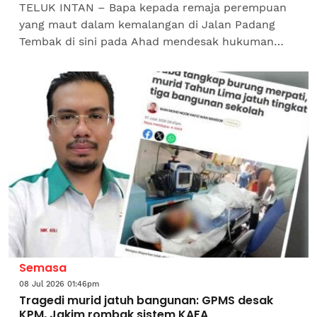
TELUK INTAN – Bapa kepada remaja perempuan
yang maut dalam kemalangan di Jalan Padang
Tembak di sini pada Ahad mendesak hukuman
setimpal dikenakan terhadap pemandu yang
menyebabkan kehilangan dua...
Semasa
08 Jul 2026 01:46pm
Tragedi murid jatuh bangunan: GPMS desak
KPM, Jakim rombak sistem KAFA