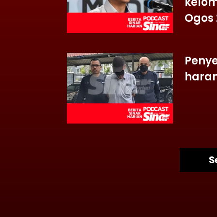
kelom
Ogos 
Penye
haram
S