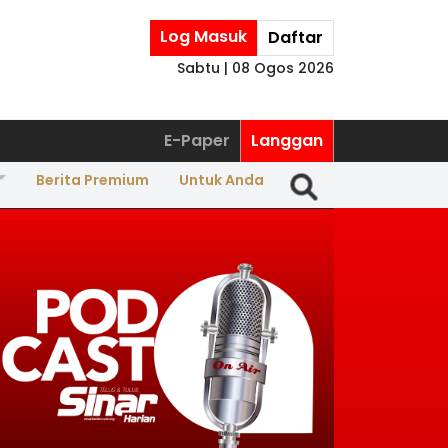
Log Masuk
Daftar
Sabtu | 08 Ogos 2026
E-Paper
Langgan
Berita Premium
Untuk Anda