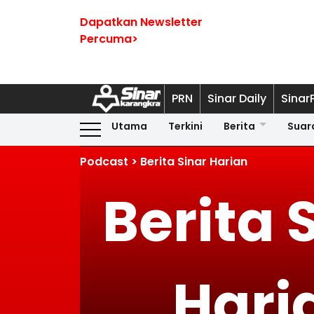
Dapatkan Newsletter
Percuma>
PRN
Sinar Daily
Sinar
Utama
Terkini
Berita
Suar
Podcast > Berita Sinar Harian
Berita 
Hari