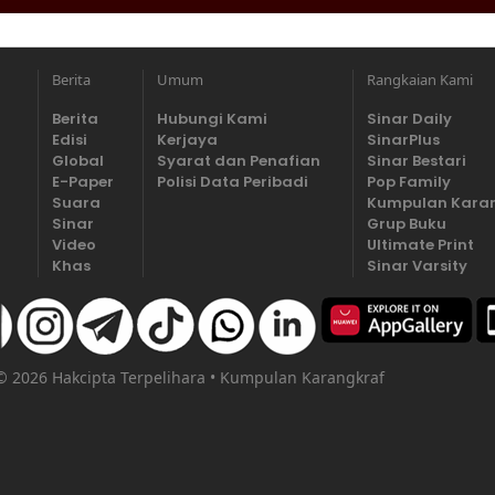
Berita
Umum
Rangkaian Kami
Berita
Hubungi Kami
Sinar Daily
Edisi
Kerjaya
SinarPlus
Global
Syarat dan Penafian
Sinar Bestari
E-Paper
Polisi Data Peribadi
Pop Family
Suara
Kumpulan Kara
Sinar
Grup Buku
Video
Ultimate Print
Khas
Sinar Varsity
 © 2026 Hakcipta Terpelihara • Kumpulan Karangkraf