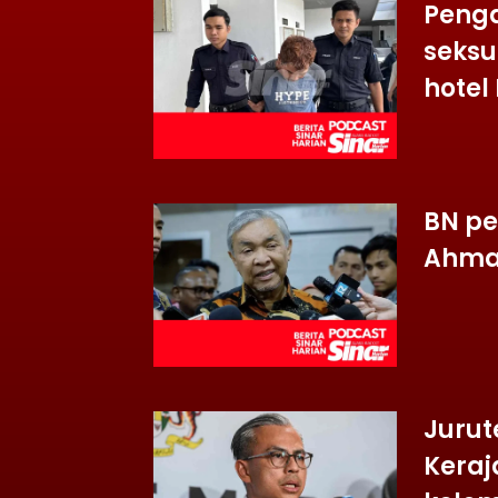
Peng
seksu
hotel
BN pe
Ahmad
Jurut
Keraj