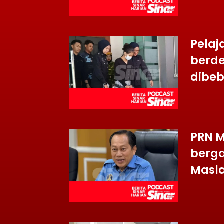
Pelaj
berde
dibeb
PRN M
berga
Masla