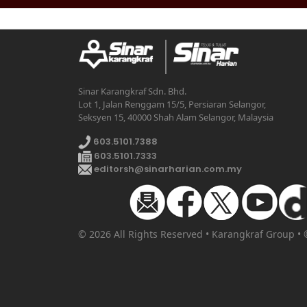
Sinar Karangkraf Sdn. Bhd.
Lot 1, Jalan Renggam 15/5, Persiaran Selangor,
Seksyen 15, 40000 Shah Alam Selangor, Malaysia
603.5101.7388
603.5101.7333
editorsh@sinarharian.com.my
© 2026 All Rights Reserved • Karangkraf Group •