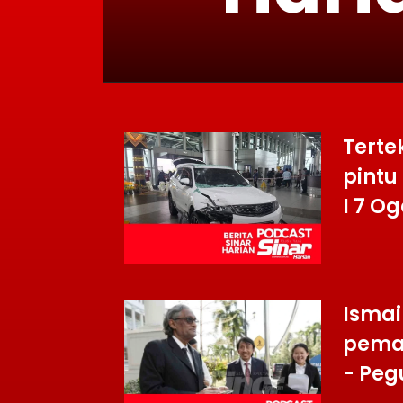
Terte
pintu
I 7 O
Ismai
pemas
- Peg