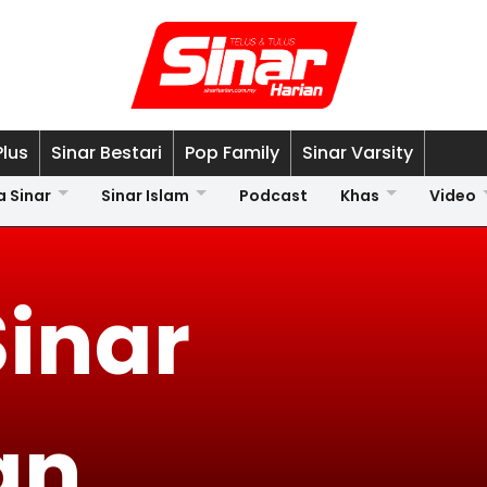
Plus
Sinar Bestari
Pop Family
Sinar Varsity
a Sinar
Sinar Islam
Podcast
Khas
Video
Sinar
an