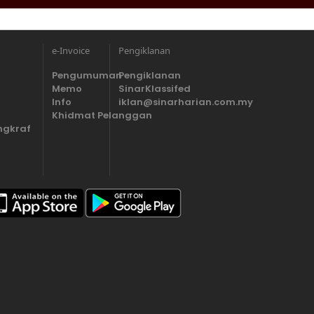
e-Invoice
Pengiklanan
Pengumuman
Pengiklanan
Memo
SinarKlassifed
Info
iklan@sinarharian.com.my
Khidmat Pelanggan
ngkraf