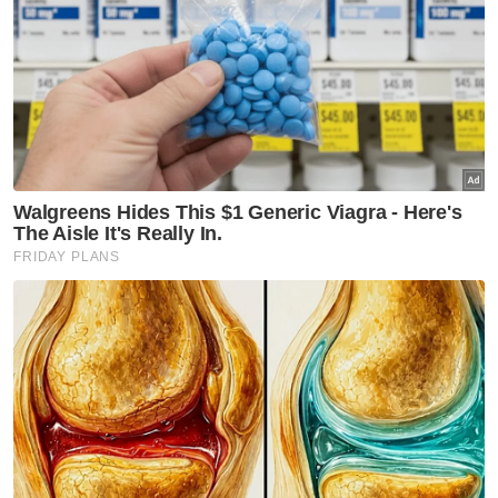
Mekanik
Jenayah
Rogol
Artikel Disyorkan
Semasa
Pasangan suami isteri dilapor
hilang ditahan selepas serah
diri