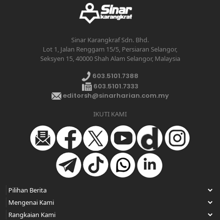
Sinar Karangkraf Sdn. Bhd.
Lot 1, Jalan Renggam 15/5, Persiaran Selangor,
Seksyen 15, 40000 Shah Alam Selangor, Malaysia
603.5101.7388
603.5101.7333
editorsh@sinarharian.com.my
IKUTI KAMI