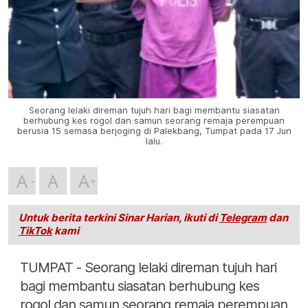
Seorang lelaki direman tujuh hari bagi membantu siasatan
berhubung kes rogol dan samun seorang remaja perempuan
berusia 15 semasa berjoging di Palekbang, Tumpat pada 17 Jun
lalu.
A
A
A
Untuk berita terkini Sinar Harian, ikuti di
Telegram
dan
TikTok
kami
TUMPAT - Seorang lelaki direman tujuh hari
bagi membantu siasatan berhubung kes
rogol dan samun seorang remaja perempuan