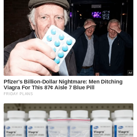
Artikel Berkaitan:
Pelajar Tingkatan 2 meninggal dunia: 'Muhammad
Raiyan tak sakit apa-apa, badan dia fit' - Bapa
Sebalik rutin, ada aspek perlu diberi perhatian
Remaja dirompak, dirogol ketika joging masih trauma
Rogol dan samun: Remaja dipukul guna kayu oleh
lelaki tidak dikenali - Polis
Remaja 15 tahun dipercayai dirompak, dirogol
semasa berjoging
Muat turun aplikasi Sinar Harian.
Klik di sini!