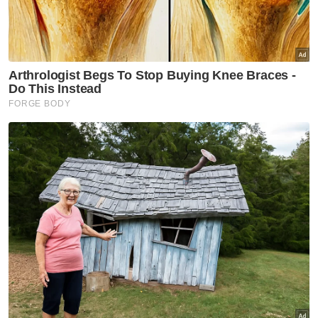
Semasa
Leong Kiew Hau hilang 9 hari,
kali terakhir dilihat di rumah
Semasa
Lori terbabas: Operasi Shuttle
Selatan, ETS alami kelewatan
Semasa
PDRM perinci mekanisme
penugasan anggota dalam
AVSEC