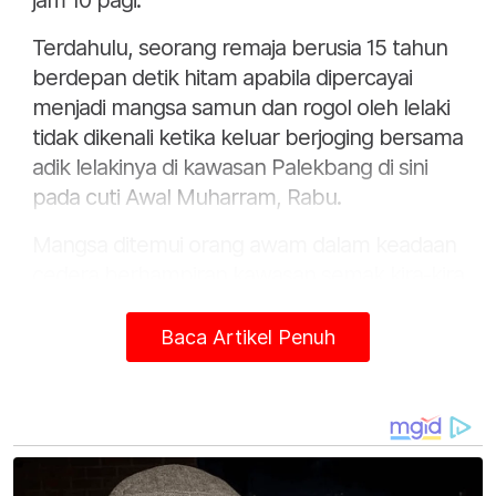
jam 10 pagi.
Terdahulu, seorang remaja berusia 15 tahun
berdepan detik hitam apabila dipercayai
menjadi mangsa samun dan rogol oleh lelaki
tidak dikenali ketika keluar berjoging bersama
adik lelakinya di kawasan Palekbang di sini
pada cuti Awal Muharram, Rabu.
Mangsa ditemui orang awam dalam keadaan
cedera berhampiran kawasan semak kira-kira
jam 11 pagi sebelum dibawa ke hospital bagi
mendapatkan rawatan.
Baca Artikel Penuh