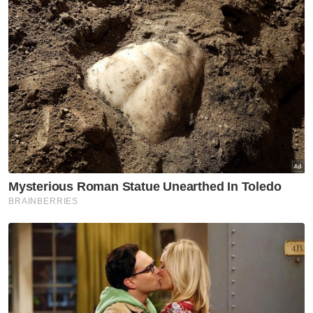
"Difahamkan ketika serbuan juga ada yang
mempunyai rekod jenayah lampau dan masih
dikehendaki.
"Premis terbabit juga menjual minuman keras
tanpa lesen dan kesemua mereka kemudian
dibawa ke IPD Dang Wangi untuk tindakan
selanjutnya," katanya.
Terdahulu media melaporkan Ketua Polis
Daerah Dang Wangi, Asisten Komisioner
Sazalee Adam mengesahkan penahanan itu.
Artikel Berkaitan:
Penjawat awam, guru antara lebih 3,000 pesalah
dadah ditahan di Negeri Sembilan
Pelakon wanita positif dadah dibebaskan dengan