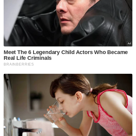
Muat turun aplikasi Sinar Harian.
Klik di sini!
PDRM
Narkotik
Dadah
Artikel Disyorkan
Semasa
DKU Negeri Sembilan, SU mahu