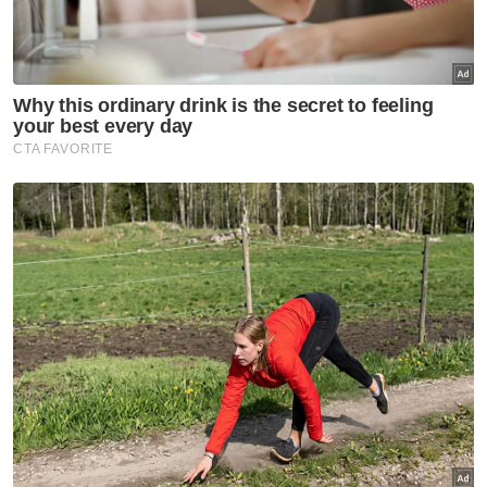
mencelah semakan kehakiman
singkir Tuanku Muhriz
Semasa
Lantai bas sekolah reput ragut
nyawa Adam, ibu tunggu tujuh
tahun tuntut keadilan
Semasa
Jufazli kekal bebas dua
pertuduhan komunikasi jelik
terhadap Ismail Sabri, UMNO
Semasa
Reformasi TH mula tunjuk
hasil, pelaksanaan syor RCI
diperkukuh - Pakar ekonomi