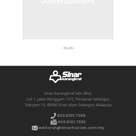
- IKLAN -
Sinar Karangkraf Sdn. Bhd.
Lot 1, Jalan Renggam 15/5, Persiaran Selangor,
Seksyen 15, 40000 Shah Alam Selangor, Malaysia
603.5101.7388
603.5101.7333
editorsh@sinarharian.com.my