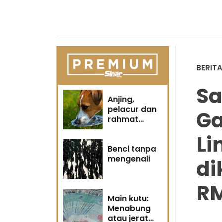
BERIT
Sa
Anjing,
pelacur dan
Ga
rahmat
Tuhan
Li
Benci tanpa
mengenali
di
R
Main kutu:
Menabung
atau jerat