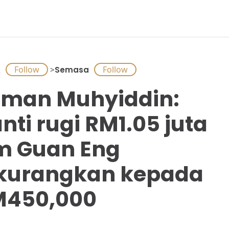
A
>
Semasa
man Muhyiddin:
nti rugi RM1.05 juta
m Guan Eng
kurangkan kepada
M450,000