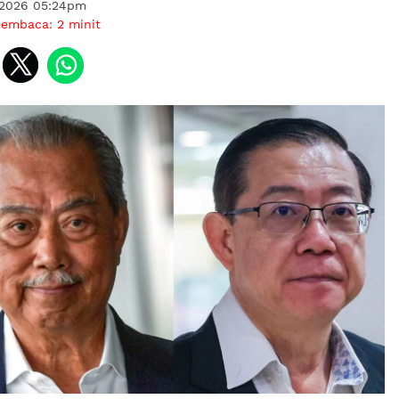
 2026 05:24pm
membaca:
2
minit