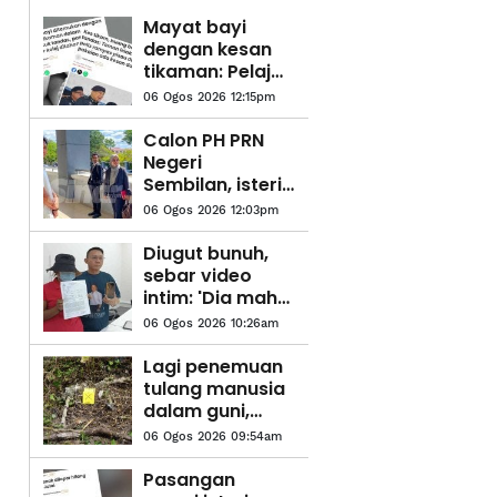
Mayat bayi
dengan kesan
tikaman: Pelajar
kolej
06 Ogos 2026 12:15pm
perempuan
didakwa esok
Calon PH PRN
Negeri
Sembilan, isteri
didakwa di
06 Ogos 2026 12:03pm
mahkamah
Diugut bunuh,
sebar video
intim: 'Dia mahu
jadikan saya
06 Ogos 2026 10:26am
hamba seks'
Lagi penemuan
tulang manusia
dalam guni,
polis buka
06 Ogos 2026 09:54am
siasatan kes
bunuh
Pasangan