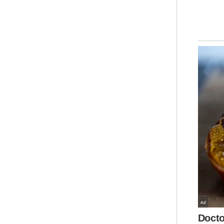
"Se
rug
tig
kes
jut
Pan
Mah
seb
gan