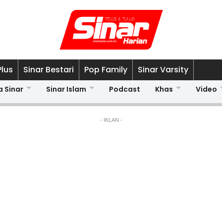
Plus
Sinar Bestari
Pop Family
Sinar Varsity
a Sinar
Sinar Islam
Podcast
Khas
Video
- IKLAN -