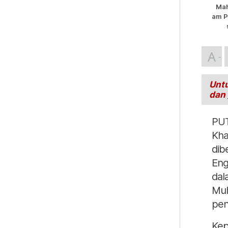
Mah
am P
A
Untu
dan
PUT
Kha
dib
Eng
dal
Muh
pen
Kep