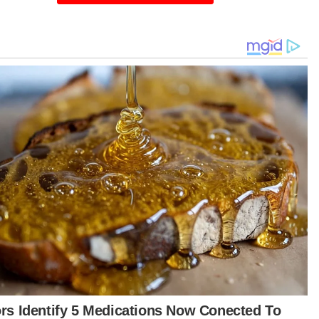
jumlah ganti rugi am diberikan adalah terlal
hubungan itu, mahkamah menetapkan ganti
i sebanyak RM150,000 bagi setiap satu daripada
a kenyataan tersebut, menjadikan jumlah
eluruhan RM450,000. Oleh itu, jumlah RM1.05
a digantikan dengan RM450,000,” katanya.
el itu turut mengetepikan keputusan
kamah Tinggi yang memberikan RM150,000
agai ganti rugi teruk dan RM150,000 sebagai
ti rugi teladan kepada Guan Eng.