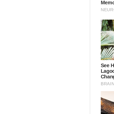
Bag
sil
mem
set
seh
Pan
mem
Eng
itu
kep