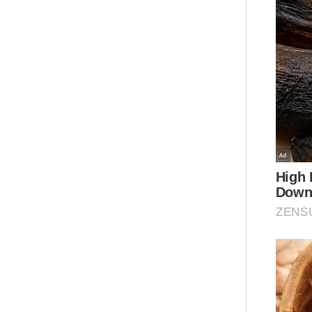
Pad
ter
tig
pad
den
Ar
Lap
kem
port