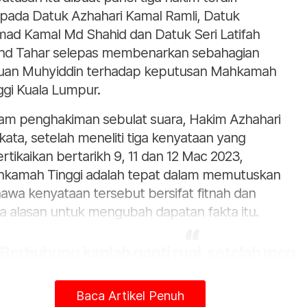
ipada Datuk Azhahari Kamal Ramli, Datuk
ad Kamal Md Shahid dan Datuk Seri Latifah
d Tahar selepas membenarkan sebahagian
uan Muhyiddin terhadap keputusan Mahkamah
ggi Kuala Lumpur.
am penghakiman sebulat suara, Hakim Azhahari
kata, setelah meneliti tiga kenyataan yang
ertikaikan bertarikh 9, 11 dan 12 Mac 2023,
kamah Tinggi adalah tepat dalam memutuskan
awa kenyataan tersebut bersifat fitnah dan
da alasan untuk mengubah dapatan fakta itu.
"Berhubung jumlah ganti rugi, setelah meng
eseluruhan rentetan peristiwa serta keter
ikemukakan semasa perbicaraan, kami be
Baca Artikel Penuh