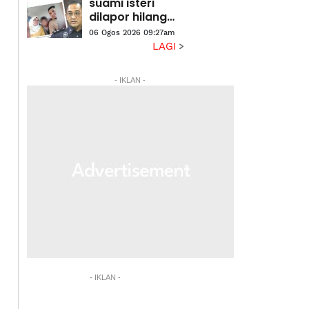
suami isteri
dilapor hilang
ditahan selepas
06 Ogos 2026 09:27am
serah diri
LAGI
- IKLAN -
- IKLAN -