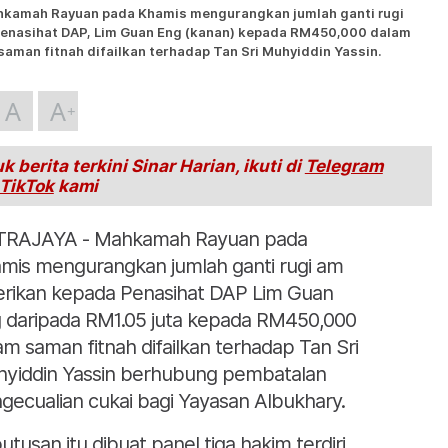
kamah Rayuan pada Khamis mengurangkan jumlah ganti rugi
enasihat DAP, Lim Guan Eng (kanan) kepada RM450,000 dalam
saman fitnah difailkan terhadap Tan Sri Muhyiddin Yassin.
A
A
k berita terkini Sinar Harian, ikuti di
Telegram
TikTok
kami
RAJAYA - Mahkamah Rayuan pada
mis mengurangkan jumlah ganti rugi am
erikan kepada Penasihat DAP Lim Guan
 daripada RM1.05 juta kepada RM450,000
am saman fitnah difailkan terhadap Tan Sri
yiddin Yassin berhubung pembatalan
gecualian cukai bagi Yayasan Albukhary.
utusan itu dibuat panel tiga hakim terdiri