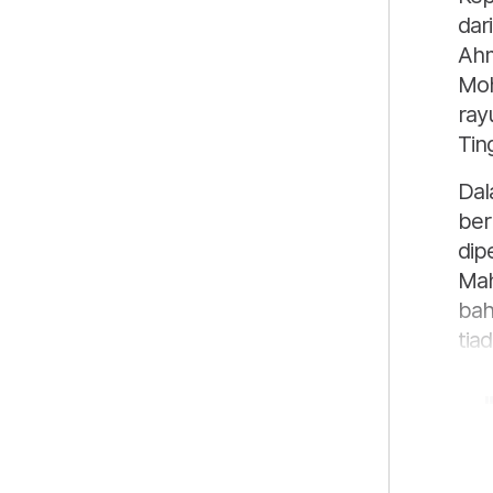
dar
Ahm
Moh
ray
Tin
Dal
ber
dip
Mah
bah
tia
k
d