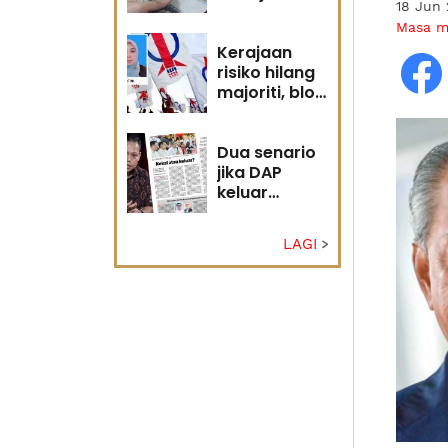
18 Jun
diri?
Masa 
Kerajaan
risiko hilang
majoriti, blok
politik perlu
runding
semula
Dua senario
jika DAP
keluar
kerajaan
LAGI