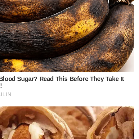
a 27 Mac 2023, Guan Eng memfailkan saman
hadap Muhyiddin atas dakwaan mengeluarkan
a kenyataan berunsur fitnah menerusi Facebook
a 9, 11 dan 12 Mac 2023 yang mengaitkannya
gan isu pengecualian cukai.
tikel Berkaitan:
[VIDEO] CEO PSM didakwa minta RM1 juta, terima
RM450,000 projek naik taraf pusat skuasy
Rayuan ditolak, pakar mata diperintah bayar ganti rugi
RM1.28 juta kepada mekanik
Guan Eng fail notis rayuan berhubung jumlah ganti rugi
saman fitnah
oran berkaitan kenyataan tersebut
udian disiarkan oleh beberapa akhbar dan
al berita.