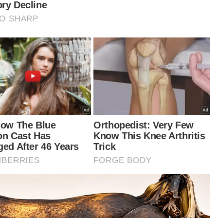
aimanapun, mahkamah membenarkan rayuan
ang Guan Eng berhubung faedah dan
erintahkan faedah pada kadar lima peratus
ahun dibayar bermula dari tarikh penghakiman
ingga penyelesaian penuh dibuat.
el tersebut turut memerintahkan Muhyiddin
bayar kos sebanyak RM5,000 kepada Guan
, manakala bekas Ketua Menteri Pulau Pinang
 pula diperintahkan membayar kos RM30,000
ada bekas Perdana Menteri itu.