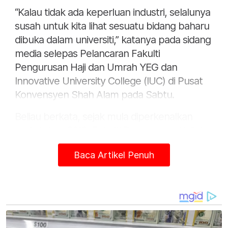
“Kalau tidak ada keperluan industri, selalunya
susah untuk kita lihat sesuatu bidang baharu
dibuka dalam universiti,” katanya pada sidang
media selepas Pelancaran Fakulti
Pengurusan Haji dan Umrah YEG dan
Innovative University College (IUC) di Pusat
Konvensyen Shah Alam pada Sabtu.
Beliau berkata, sejak mula diperkenalkan
pada tahun 2019, Fakulti Pengurusan Haji dan
Umrah berjaya melahirkan lebih 1,000
Baca Artikel Penuh
graduan yang kini berkhidmat dalam pelbagai
agensi haji dan umrah serta sektor berkaitan.
Katanya, program pengajian yang ditawarkan
bukan sahaja melibatkan latihan kemahiran
dan sijil profesional, malah sudah