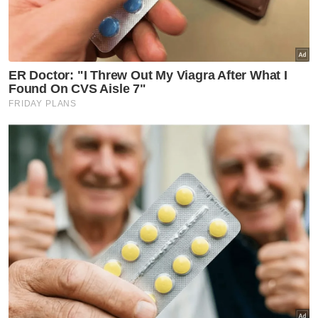
Permohonan pendidikan percuma 10,000 penuntut
IPTA masih dibuka - Adam Adli
Konflik Asia Barat: Kabinet bincang bawa pulang
pelajar terkandas - Adam Adli
Tambahnya lagi, pelancongan ibadah kini
dilihat sebagai antara peluang ekonomi besar
kepada Malaysia kerana sektor tersebut
mempunyai pasaran global yang luas.