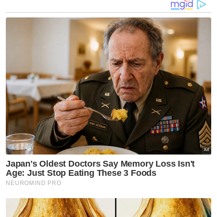
pelbagai aktiviti perniagaan serta pelaburan
di samping memelihara dan
mengembangkan dana wakaf terkumpul.
Manfaat yang diagihkan pula dinikmati oleh
pelbagai lapisan masyarakat tanpa mengira
sempadan geografi, agama dan bangsa.
Tambah Hisyam, antara kaedah terbaik yang
terbukti keberkatannya sejak ratusan tahun
lalu ialah melalui wakaf.
Ujarnya, menerusi konsep wakaf, sesuatu
harta yang dimiliki akan diserahkan untuk
dimanfaatkan oleh masyarakat dan ummah
dalam tempoh yang panjang.
Artikel Berkaitan: