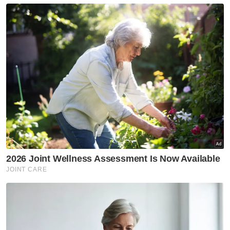
NGO
FELDA
Pelaburan
Rasuah Busters
Artikel Disyorkan
Rasuah Busters
Kolej Mara Banting bentuk
generasi berprinsip, bukan
sekadar cemerlang akademik