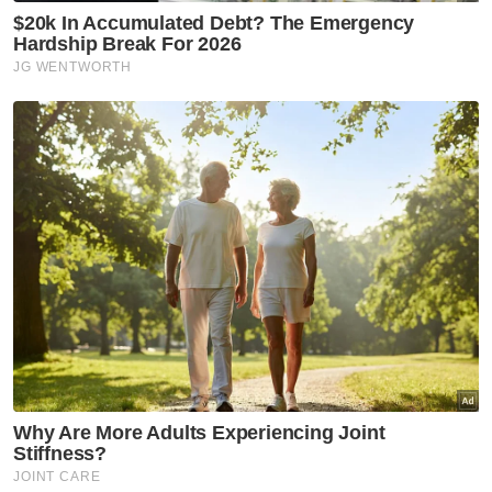
lain. Bila budaya memberi ini hidup dalam
masyarakat, ramai orang akan mendapat
manfaat daripada harta yang kita miliki,”
katanya.
Turut hadir pada perjumpaan tersebut ialah
Eksekutif Waqaf Felda, Mohd Nasharuddin
Said dan Ketua Pegawai Eksekutif Yayasan
Sinar Untuk Malaysia - Rasuah Busters,
Nurhayati Nordin serta wakil Warisan Ummah
Ikhlas Foundation (WUIF) dan Sinar Harian.
Muat turun aplikasi Sinar Harian.
Klik di sini!
Islam