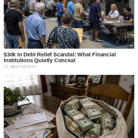
dilaksanakan oleh Waqaf Felda mempunyai
nilai yang sangat besar kepada masyarakat.
Berita Telus & Tulus menerusi E-Mel setiap
hari!
Katanya, harta yang diwakafkan tidak
dihabiskan sebaliknya dilaburkan bagi
menjana keuntungan yang kemudiannya