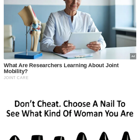
Rasuah Busters
KHSB, Rasuah Busters jalin
kerjasama PSA perkasa budaya
antirasuah
Rasuah Busters
Usaha perkasa integriti perlu
komitmen semua agensi -
JBPM
Rasuah Busters
Jelajah Antirasuah MARA
diteruskan perkukuh budaya
integriti