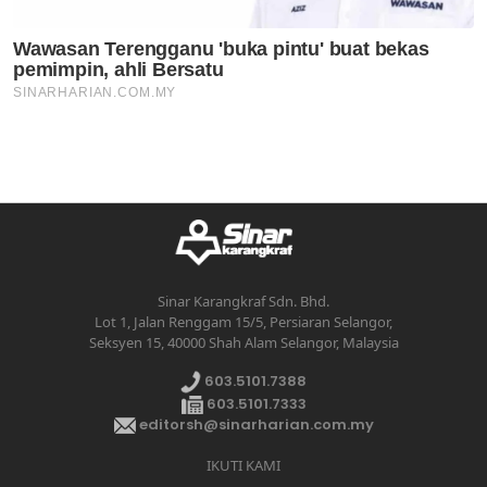
Sinar Karangkraf Sdn. Bhd.
Lot 1, Jalan Renggam 15/5, Persiaran Selangor,
Seksyen 15, 40000 Shah Alam Selangor, Malaysia
603.5101.7388
603.5101.7333
editorsh@sinarharian.com.my
IKUTI KAMI