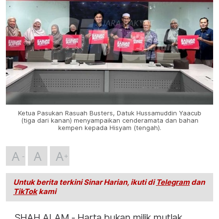
Ketua Pasukan Rasuah Busters, Datuk Hussamuddin Yaacub
(tiga dari kanan) menyampaikan cenderamata dan bahan
kempen kepada Hisyam (tengah).
A
A
A
Untuk berita terkini Sinar Harian, ikuti di
Telegram
dan
TikTok
kami
SHAH ALAM - Harta bukan milik mutlak