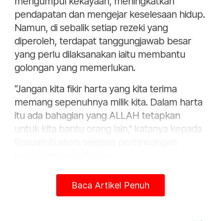
mengumpul kekayaan, meningkatkan
pendapatan dan mengejar keselesaan hidup.
Namun, di sebalik setiap rezeki yang
diperoleh, terdapat tanggungjawab besar
yang perlu dilaksanakan iaitu membantu
golongan yang memerlukan.
“Jangan kita fikir harta yang kita terima
memang sepenuhnya milik kita. Dalam harta
itu ada bahagian yang ALLAH tetapkan
untuk kita bantu orang lain," katanya kepada
Rasuah Busters selepas perbincangan
kolaborasi pada Selasa.
Waqaf Felda merupakan sebuah entiti
Baca Artikel Penuh
korporat yang berperanan mengagihkan
manfaat wakaf yang dijana menerusi
pendapatan dan keuntungan daripada