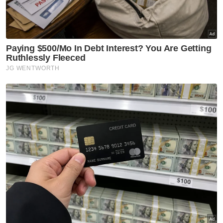
disalurkan kembali kepada rakyat yang
memerlukan.
“Bayangkan seseorang mewakafkan RM1,000
dan harta itu terus dilaburkan serta
dimanfaatkan sampai kiamat, insya-ALLAH
pahala itu akan terus mengalir,” jelasnya.
Beliau turut menegaskan amalan memberi
dan membantu orang lain merupakan tanda
kesyukuran sebenar kepada ALLAH SWT.
Beliau berkongsi bahawa semakin ramai
manusia membudayakan sifat suka memberi,
semakin besar manfaat yang dapat dirasai
oleh masyarakat.
“ALLAH suka orang yang membantu orang