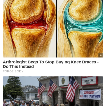
Rizalman luah rasa syukur hasrat bina surau
bersama wang derma tercapai
Kes tikam pelajar dipindah ke Mahkamah Tinggi Shah
Alam untuk dibicara
FFR laluan LRT Shah Alam dijangka siap akhir
Februari - Prasarana
“Wakaf bukan sekadar memberi bantuan
sekali lalu, tetapi menjadi sumber pahala
yang berterusan selagi manfaat itu
digunakan.
“Sama ada wakaf berbentuk pembinaan
surau, tanah perkuburan, kelengkapan
jenazah atau wakaf korporat, semuanya
membawa tujuan yang sama iaitu memberi
manfaat kepada manusia,” katanya.
Menurut beliau, konsep wakaf korporat yang